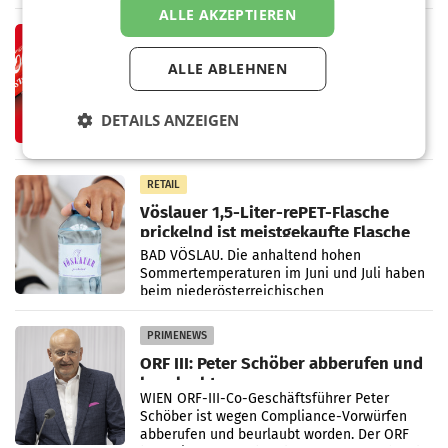
ALLE AKZEPTIEREN
100 Prozent
RETAIL
Coca-Cola präsentiert
ALLE ABLEHNEN
weiterentwickelte visuelle
Markenidentität
Coca-Cola stellt ab Anfang August eine
DETAILS ANZEIGEN
weiterentwickelte visuelle Identität seiner
Verpackungen in Österreich vor. Im
Mittelpunkt des Redesigns stehen zentrale
Gestaltungselemente
RETAIL
Vöslauer 1,5-Liter-rePET-Flasche
prickelnd ist meistgekaufte Flasche
Österreichs
BAD VÖSLAU. Die anhaltend hohen
Sommertemperaturen im Juni und Juli haben
beim niederösterreichischen
Getränkehersteller Vöslauer zu deutlichen
Absatzzuwächsen geführt. Während
PRIMENEWS
ORF III: Peter Schöber abberufen und
beurlaubt
WIEN ORF-III-Co-Geschäftsführer Peter
Schöber ist wegen Compliance-Vorwürfen
abberufen und beurlaubt worden. Der ORF