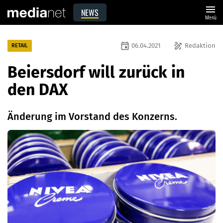
menu
NEWS
Menü
event
draw
06.04.2021
Redaktion
RETAIL
Beiersdorf will zurück in
den DAX
Änderung im Vorstand des Konzerns.