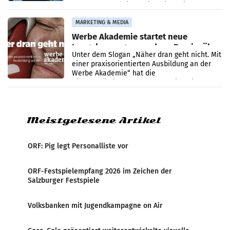
der Schwebe bleiben. Eine Richterin setzte
den Prozess zu
MARKETING & MEDIA
Werbe Akademie startet neue
Imagekampagne rund um Praxisnähe
Unter dem Slogan „Näher dran geht nicht. Mit
einer praxisorientierten Ausbildung an der
Werbe Akademie“ hat die
Bildungseinrichtung des WIFI Wien eine neue
Imagekampagne gestartet.
Meistgelesene Artikel
ORF: Pig legt Personalliste vor
ORF-Festspielempfang 2026 im Zeichen der
Salzburger Festspiele
Volksbanken mit Jugendkampagne on Air