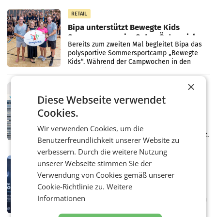
RETAIL
Bipa unterstützt Bewegte Kids
Sommercamps im Osten Österreichs
Bereits zum zweiten Mal begleitet Bipa das
polysportive Sommersportcamp „Bewegte
Kids“. Während der Campwochen in den
Monaten Juli und August versorgt das
Unternehmen Kinder sowie
×
RETAIL
Diese Webseite verwendet
voestalpine verzeichnet solides
erstes Quartal und steigert EBITDA
Cookies.
Der voestalpine-Konzern hat im 1. Quartal
des Geschäftsjahres 2026/27 (1. April bis 30.
Wir verwenden Cookies, um die
Juni 2026) ein solides Ergebnis erwirtschaftet.
Benutzerfreundlichkeit unserer Website zu
Der Umsatz stieg im Vergleich zur
verbessern. Durch die weitere Nutzung
Vorjahresperiode
RETAIL
unserer Webseite stimmen Sie der
Kühl-Spray: SN Sports bringt „Keep
Verwendung von Cookies gemäß unserer
Cool“ auf den Markt
Cookie-Richtlinie zu.
Weitere
Die SN Sports GmbH bringt gemeinsam mit
Informationen
der Firma Feygenblatt FloGu OG einen neuen
Kühl- und Regenerations-Spray auf den
Markt. Das Produkt namens „Keep Cool“ ist zu