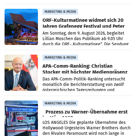
bestätigte gegenüber der APA entsprechende
Medienberichte.
MARKETING & MEDIA
ORF-Kulturmatinee widmet sich 20
Jahren Grafenegg Festival und Peter
Simonischek
Am Sonntag, dem 9. August 2026, begleitet
Lillian Moschen das Publikum ab 9.05 Uhr
durch die ORF-„Kulturmatinee“. Die Sendung
startet mit der Dokumentation „20 Jahre
Grafenegg
MARKETING & MEDIA
APA-Comm-Ranking: Christian
Stocker mit höchster Medienpräsenz
im Juli
Das APA-Comm-Politik-Ranking untersucht
monatlich die Berichterstattung von zwölf
österreichischen Tageszeitungen und
analysiert, welche Politikerinnen und
Politiker Österreichs die
MARKETING & MEDIA
Prozess zu Warner-Übernahme erst
im März 2027
LOS ANGELES Die geplante Übernahme des
Hollywood-Urgesteins Warner Brothers durch
den Rivalen Paramount wird noch lange in