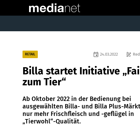
event
draw
24.03.2022
Red
RETAIL
Billa startet Initiative „Fai
zum Tier“
Ab Oktober 2022 in der Bedienung bei
ausgewählten Billa- und Billa Plus-Märk
nur mehr Frischfleisch und -geflügel in
„Tierwohl“-Qualität.