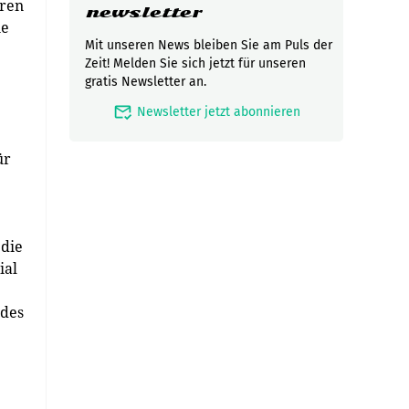
eren
newsletter
ie
Mit unseren News bleiben Sie am Puls der
Zeit! Melden Sie sich jetzt für unseren
gratis Newsletter an.
mark_email_read
Newsletter jetzt abonnieren
ür
 die
ial
 des