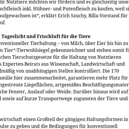
r Nutztiere möchten wir fördern und es gleichzeitig uns
hfleisch inkl. Hühner- und Putenfleisch zu kaufen, weil s
fgewachsen ist“, erklärt Erich Szuchy, Billa-Vorstand für
uf.
 Tageslicht und Frischluft für die Tiere
entioneller Tierhaltung – von Milch, über Eier bis hin zu
m Tier“-Tierwohlsiegel gekennzeichnet und stehen somit f
schen Tierschutzgesetze für die Haltung von Nutztieren
s Experten-Beirats aus Wissenschaft, Landwirtschaft und
äßig von unabhängigen Stellen kontrolliert. Die 170
amilie hier zusammenarbeitet, garantieren mehr Platz für
ingestreute Liegeflächen, artgemäßes Beschäftigungsmater
liche Fenster, Auslauf oder Weide. Darüber hinaus wird auf
l sowie auf kurze Transportwege zugunsten der Tiere und
wirtschaft einen Großteil der gängigen Haltungsformen in
ulse zu geben und die Bedingungen für konventionell