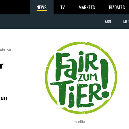
NEWS
TV
MARKETS
BIZDATES
ABO
MED
aktion
r
ten
© Billa