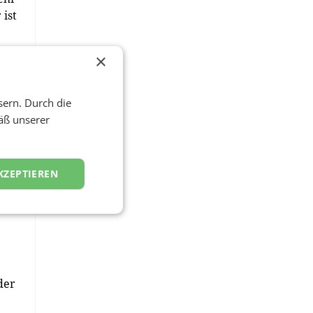
 ist
×
sern. Durch die
em
äß unserer
-
KZEPTIEREN
als
der