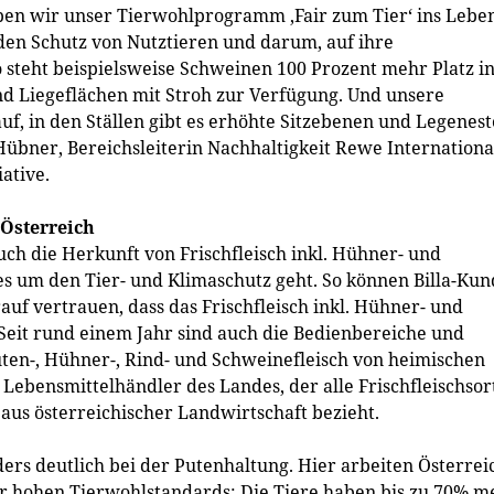
aben wir unser Tierwohlprogramm ‚Fair zum Tier‘ ins Lebe
en Schutz von Nutztieren und darum, auf ihre
 steht beispielsweise Schweinen 100 Prozent mehr Platz i
nd Liegeflächen mit Stroh zur Verfügung. Und unsere
f, in den Ställen gibt es erhöhte Sitzebenen und Legenest
-Hübner, Bereichsleiterin Nachhaltigkeit Rewe Internationa
ative.
 Österreich
ch die Herkunft von Frischfleisch inkl. Hühner- und
es um den Tier- und Klimaschutz geht. So können Billa-Ku
uf vertrauen, dass das Frischfleisch inkl. Hühner- und
Seit rund einem Jahr sind auch die Bedienbereiche und
Puten-, Hühner-, Rind- und Schweinefleisch von heimischen
e Lebensmittelhändler des Landes, der alle Frischfleischso
aus österreichischer Landwirtschaft bezieht.
nders deutlich bei der Putenhaltung. Hier arbeiten Österrei
r hohen Tierwohlstandards: Die Tiere haben bis zu 70% m