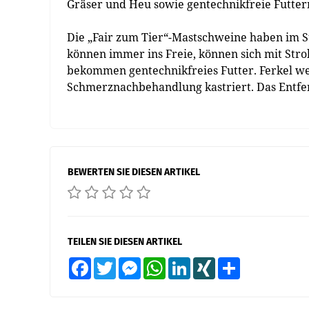
Gräser und Heu sowie gentechnikfreie Futterm
Die „Fair zum Tier“-Mastschweine haben im St
können immer ins Freie, können sich mit Stro
bekommen gentechnikfreies Futter. Ferkel w
Schmerznachbehandlung kastriert. Das Entfer
BEWERTEN SIE DIESEN ARTIKEL
TEILEN SIE DIESEN ARTIKEL
Facebook
Twitter
Messenger
WhatsApp
LinkedIn
XING
Teilen