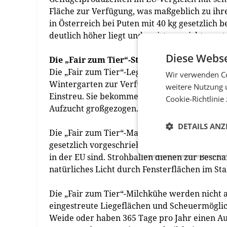
Fläche zur Verfügung, was maßgeblich zu ihre
in Österreich bei Puten mit 40 kg gesetzlich 
deutlich höher liegt und meist gar nicht gesetz
Diese Webse
Die „Fair zum Tier“-Standards im Überblic
Die „Fair zum Tier“-Legehennen haben das gan
Wir verwenden Co
Wintergarten zur Verfügung. In ihren Ställen
weitere Nutzung 
Einstreu. Sie bekommen gentechnikfreies Futt
Cookie-Richtlinie
Aufzucht großgezogen.
DETAILS ANZ
Die „Fair zum Tier“-Masthühner haben in ihre
gesetzlich vorgeschrieben und das, wo die öst
in der EU sind. Strohballen dienen zur Besch
natürliches Licht durch Fensterflächen im Sta
Die „Fair zum Tier“-Milchkühe werden nicht a
eingestreute Liegeflächen und Scheuermöglich
Weide oder haben 365 Tage pro Jahr einen Aus