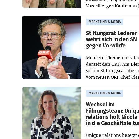
Vorarlberger Kaufmann 
Albrecht ist kartellrechtl
freigegeben: Die
MARKETING & MEDIA
Bundeswettbewerbsbeh
und der Bundeskartellan
Stiftungsrat Lederer
wehrt sich in den SN
gegen Vorwürfe
Mehrere Themen beschä
derzeit den ORF. Am Die
soll im Stiftungsrat über 
vom neuen ORF-Chef Cl
Pig vorgeschlagenen
Besetzungen für die
MARKETING & MEDIA
Direktionen abgestimmt
werden.
Wechsel im
Führungsteam: Uniq
relations holt Nicola 
in die Geschäftsleit
Unique relations besetzt 