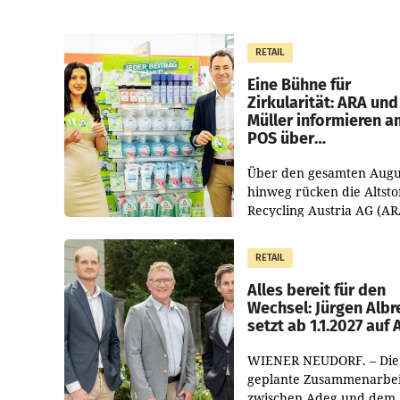
RETAIL
Eine Bühne für
Zirkularität: ARA und
Müller informieren a
POS über
Kreislauffähigkeit
Über den gesamten Augu
hinweg rücken die Altsto
Recycling Austria AG (AR
und der Handelskonzern
Müller die Initiative „Krei
RETAIL
Helden“ in allen
österreichischen Müller-F
Alles bereit für den
Wechsel: Jürgen Albr
setzt ab 1.1.2027 auf
WIENER NEUDORF. – Die
geplante Zusammenarbei
zwischen Adeg und dem