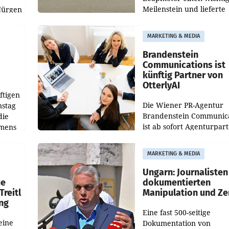
Meilenstein und lieferte
Jürgen
weltweit 101.267 Fahrze
ich
aus, womit sich das Erge
MARKETING & MEDIA
gegenüber Juli 2025 meh
örde
verdoppelte (+102
walt
Brandenstein
Communications ist
künftig Partner von
OtterlyAI
ftigen
Die Wiener PR-Agentur
nstag
Brandenstein Communica
die
ist ab sofort Agenturpar
emens
der KI-Monitoring- und
Optimierungsplattform
MARKETING & MEDIA
OtterlyAI. Damit baut di
Agentur ihr Leistungspor
Ungarn: Journalisten
ue
dokumentierten
Treitl
Manipulation und Ze
ung
Eine fast 500-seitige
eine
Dokumentation von