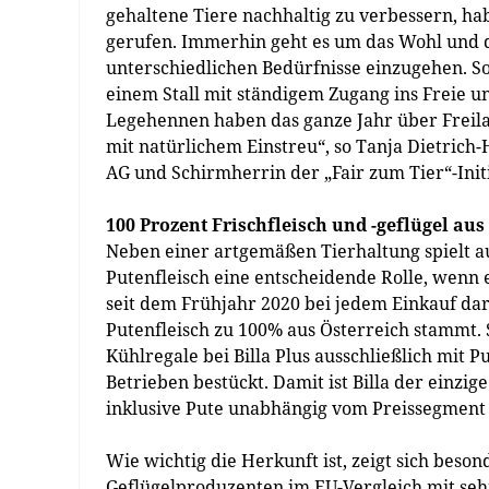
gehaltene Tiere nachhaltig zu verbessern, h
gerufen. Immerhin geht es um das Wohl und d
unterschiedlichen Bedürfnisse einzugehen. So
einem Stall mit ständigem Zugang ins Freie u
Legehennen haben das ganze Jahr über Freilau
mit natürlichem Einstreu“, so Tanja Dietrich
AG und Schirmherrin der „Fair zum Tier“-Initi
100 Prozent Frischfleisch und -geflügel aus
Neben einer artgemäßen Tierhaltung spielt au
Putenfleisch eine entscheidende Rolle, wenn 
seit dem Frühjahr 2020 bei jedem Einkauf dara
Putenfleisch zu 100% aus Österreich stammt. 
Kühlregale bei Billa Plus ausschließlich mit 
Betrieben bestückt. Damit ist Billa der einzig
inklusive Pute unabhängig vom Preissegment 
Wie wichtig die Herkunft ist, zeigt sich beso
Geflügelproduzenten im EU-Vergleich mit seh