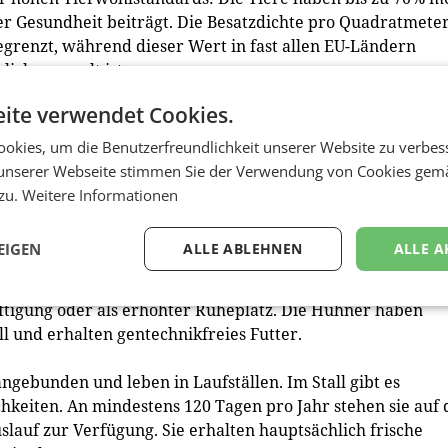
r Gesundheit beiträgt. Die Besatzdichte pro Quadratmeter
begrenzt, während dieser Wert in fast allen EU-Ländern
lich geregelt ist.
ite verwendet Cookies.
k
ze Jahr über Freilauf, bei Schlechtwetter steht ihnen ein
okies, um die Benutzerfreundlichkeit unserer Website zu verbes
 gibt es erhöhte Sitzebenen und Legenester mit natürlich
unserer Webseite stimmen Sie der Verwendung von Cookies gem
er und Soja aus Europa. Ihre Brüder werden in der Gockel
 zu.
Weitere Informationen
EIGEN
ALLE ABLEHNEN
ALLE A
m Stall mit natürlichem Einstreu rund 20% mehr Platz als
erreichischen gesetzlichen Standards viel anspruchsvoller 
äftigung oder als erhöhter Ruheplatz. Die Hühner haben
ll und erhalten gentechnikfreies Futter.
ngebunden und leben in Laufställen. Im Stall gibt es
keiten. An mindestens 120 Tagen pro Jahr stehen sie auf 
lauf zur Verfügung. Sie erhalten hauptsächlich frische