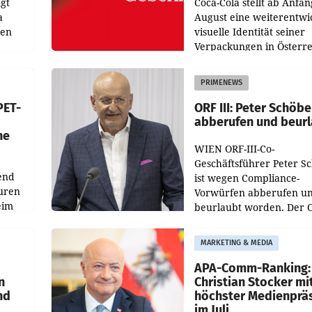
gt
Coca-Cola stellt ab Anfan
a
August eine weiterentwi
nen
visuelle Identität seiner
Verpackungen in Österre
 den
vor. Im Mittelpunkt des
ens
Redesigns stehen zentral
PRIMENEWS
ozent
Gestaltungselemente
PET-
ORF III: Peter Schöbe
abberufen und beur
he
WIEN ORF-III-Co-
Geschäftsführer Peter S
end
ist wegen Compliance-
uren
Vorwürfen abberufen u
eim
beurlaubt worden. Der 
bestätigte gegenüber de
uer zu
entsprechende
MARKETING & MEDIA
hsen
Medienberichte.
APA-Comm-Ranking:
n
Christian Stocker mi
nd
höchster Medienprä
im Juli