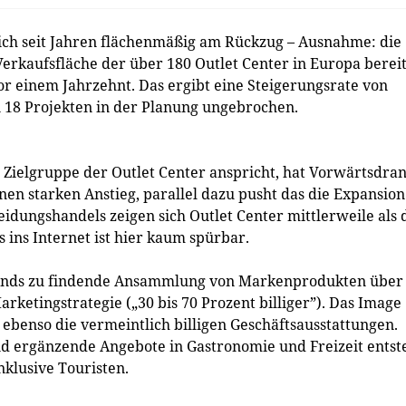
sich seit Jahren flächenmäßig am Rückzug – Ausnahme: die
Verkaufsfläche der über 180 Outlet Center in Europa berei
vor einem Jahrzehnt. Das ergibt eine Steigerungsrate von
 18 Projekten in der Planung ungebrochen.
 Zielgruppe der Outlet Center anspricht, hat Vorwärtsdran
 starken Anstieg, parallel dazu pusht das die Expansion
eidungshandels zeigen sich Outlet Center mittlerweile als 
 ins Internet ist hier kaum spürbar.
rgends zu findende Ansammlung von Markenprodukten über
rketingstrategie („30 bis 70 Prozent billiger”). Das Image
, ebenso die vermeintlich billigen Geschäftsausstattungen.
nd ergänzende Angebote in Gastronomie und Freizeit entst
nklusive Touristen.