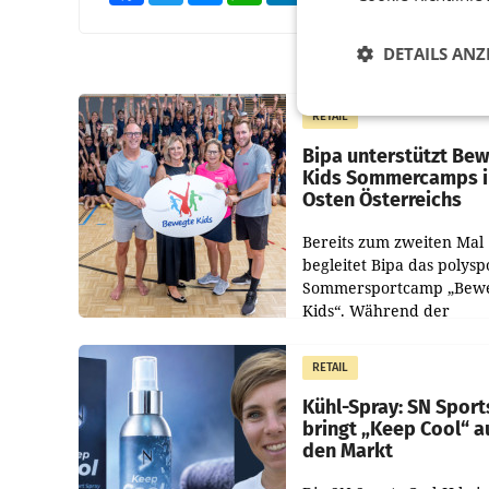
DETAILS ANZ
RETAIL
Bipa unterstützt Be
Kids Sommercamps 
Osten Österreichs
Bereits zum zweiten Mal
begleitet Bipa das polysp
Sommersportcamp „Bew
Kids“. Während der
Campwochen in den Mon
Juli und August versorgt
RETAIL
Unternehmen Kinder so
Kühl-Spray: SN Sport
bringt „Keep Cool“ a
den Markt