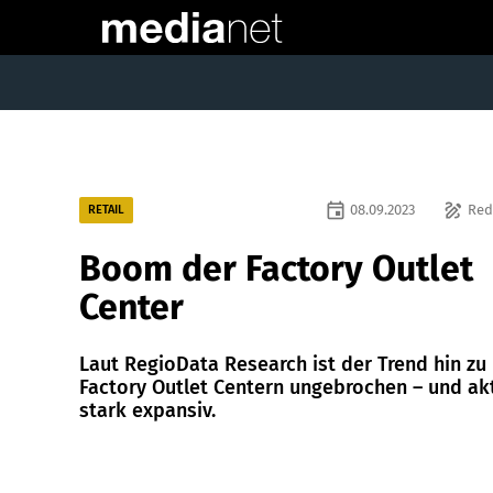
event
draw
08.09.2023
Red
RETAIL
Boom der Factory Outlet
Center
Laut RegioData Research ist der Trend hin zu
Factory Outlet Centern ungebrochen – und akt
stark expansiv.