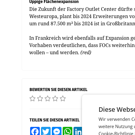
Üppige Flächenexpansion
Die Zukunft der Factory Outlet Center dürfte 
Westeuropa, plant bis 2024 Erweiterungen v
um rund 87.500 m² bis 2024 ist in Großbritan
In Frankreich wird ebenfalls auf Expansion ge
Vorhaben verdeutlichen, dass FOCs weiterhi
wollen – und werden.
(red)
BEWERTEN SIE DIESEN ARTIKEL
Diese Webse
Wir verwenden Co
TEILEN SIE DIESEN ARTIKEL
weitere Nutzung 
Facebook
Twitter
Messenger
WhatsApp
LinkedIn
XING
Teilen
Cookie-Richtlinie