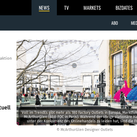
NEWS
TV
MARKETS
BIZDATES
ABO
MED
aktion
uell
Voll im TrendEs gibt mehr als 180 Factory Outlets in Europa, Marktfüh
McArthurGlen (Bild: FOC in Paris). Während der übrige stationäre H
unter der Konkurrenz des Onlinehandels zu leiden hat, sind die 
demgegenüber nahezu immun.
© McArthurGlen Designer Outlets