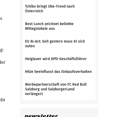
Tchibo bringt Ube-Trend nach
Österreich
ts
Best Lunch zeichnet beliebte
Mittagslokale aus
EU AI-Act: Seit gestern muss KI sich
outen
g:
Heiglauer wird DPD-Geschäftsführer
der
Hitze beeinflusst das Einkaufsverhalten
Werbepartnerschaft von FC Red Bull
Salzburg und SalzburgerLand
verlängert
eht
newsletter