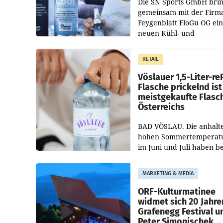
Die SN Sports GmbH brin
gemeinsam mit der Firm
Feygenblatt FloGu OG ei
neuen Kühl- und
Regenerations-Spray auf
Markt. Das Produkt nam
RETAIL
„Keep Cool“ ist zu 100 Pr
Vöslauer 1,5-Liter-re
Flasche prickelnd ist
meistgekaufte Flasc
Österreichs
BAD VÖSLAU. Die anhalt
hohen Sommertemperat
im Juni und Juli haben b
niederösterreichischen
Getränkehersteller Vösla
MARKETING & MEDIA
deutlichen Absatzzuwäc
geführt. Während
ORF-Kulturmatinee
widmet sich 20 Jahre
Grafenegg Festival u
Peter Simonischek