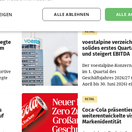
EIGEN
ALLE ABLEHNEN
ALLE A
RETAIL
wegte
voestalpine verzeic
im
solides erstes Quart
und steigert EBITDA
Der voestalpine-Konzern
ortive
im 1. Quartal des
egte
Geschäftsjahres 2026/27 
April bis 30. Juni 2026) e
aten
solides Ergebnis erwirtsc
 das
Der Umsatz stieg im Verg
RETAIL
wie
zur Vorjahresperiode
s
Coca-Cola präsentie
uf
weiterentwickelte vi
Markenidentität