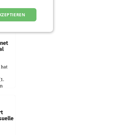
KZEPTIEREN
hnet
al
 hat
(1.
in
haftet.
leich
rt
suelle