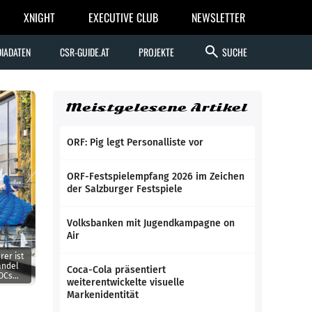
XNIGHT
EXECUTIVE CLUB
NEWSLETTER
search
IADATEN
CSR-GUIDE.AT
PROJEKTE
SUCHE
Meistgelesene Artikel
ORF: Pig legt Personalliste vor
ORF-Festspielempfang 2026 im Zeichen
der Salzburger Festspiele
Volksbanken mit Jugendkampagne on
Air
rer ist
andel
Coca-Cola präsentiert
FOCs
weiterentwickelte visuelle
Markenidentität