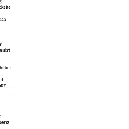
g
ckelte
ich
e
r
laubt
chöber
nd
ORF
r APA
t
senz