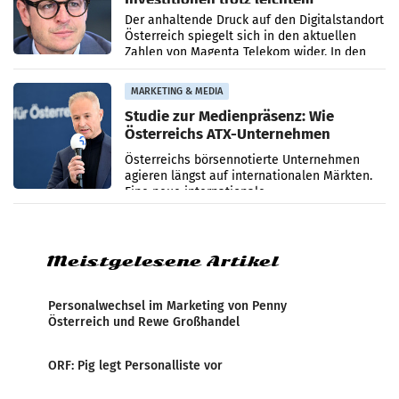
Umsatzrückgang
Der anhaltende Druck auf den Digitalstandort
Österreich spiegelt sich in den aktuellen
Zahlen von Magenta Telekom wider. In den
ersten sechs Monaten des laufenden Jahres
verzeichnete
MARKETING & MEDIA
Studie zur Medienpräsenz: Wie
Österreichs ATX-Unternehmen
international wahrgenommen
Österreichs börsennotierte Unternehmen
werden
agieren längst auf internationalen Märkten.
Eine neue internationale
Medienresonanzanalyse untersucht die
weltweite Berichterstattung über
Meistgelesene Artikel
Personalwechsel im Marketing von Penny
Österreich und Rewe Großhandel
ORF: Pig legt Personalliste vor