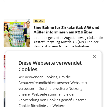
RETAIL
Eine Bühne für Zirkularität: ARA und
Müller informieren am POS über
Kreislauffähigkeit
Über den gesamten August hinweg rücken die
Altstoff Recycling Austria AG (ARA) und der
Handelskonzern Müller die Initiative
„Kreislauf-Helden“ in allen österreichischen
×
Müller-Filialen
RETAIL
Diese Webseite verwendet
Penny modernisiert zwei Filialen in
Cookies.
Ober- und Niederösterreich
WIENER NEUDORF. – Im Rahmen einer
laufenden Modernisierungsoffensive
Wir verwenden Cookies, um die
erneuert Penny zwei Filialen in Nieder- und
Benutzerfreundlichkeit unserer Website zu
Oberösterreich. Die beiden Standorte liegen
verbessern. Durch die weitere Nutzung
in Haag sowie im rund
RETAIL
unserer Webseite stimmen Sie der
Alles bereit für den Wechsel: Jürgen
Verwendung von Cookies gemäß unserer
Albrecht setzt ab 1.1.2027 auf Adeg
Cookie-Richtlinie zu.
Weitere