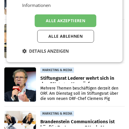
WIENER NEUDORF. – Die geplante
Informationen
Zusammenarbeit zwischen Adeg und dem
Vorarlberger Kaufmann Jürgen Albrecht ist
kartellrechtlich freigegeben: Die
ALLE AKZEPTIEREN
Bundeswettbewerbsbehörde und der
Bundeskartellanwalt
MOBILITY BUSINESS
Rekordergebnis im Juli: Leapmotor
ALLE ABLEHNEN
verdoppelt Auslieferungen und
überschreitet die 100.000er-Marke
– Im Juli 2026 erreichte Leapmotor einen
DETAILS ANZEIGEN
wichtigen Meilenstein und lieferte weltweit
101.267 Fahrzeuge aus, womit sich das
Ergebnis gegenüber Juli 2025 mehr als
verdoppelte (+102
MARKETING & MEDIA
Stiftungsrat Lederer wehrt sich in
den SN gegen Vorwürfe
Mehrere Themen beschäftigen derzeit den
ORF. Am Dienstag soll im Stiftungsrat über
die vom neuen ORF-Chef Clemens Pig
vorgeschlagenen Besetzungen für die
Direktionen abgestimmt werden.
MARKETING & MEDIA
Brandenstein Communications ist
künftig Partner von OtterlyAI