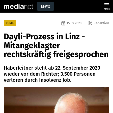
menu
NEWS
Menü
event
draw
15.09.2020
Redaktion
RETAIL
Dayli-Prozess in Linz -
Mitangeklagter
rechtskräftig freigesprochen
Haberleitner steht ab 22. September 2020
wieder vor dem Richter; 3.500 Personen
verloren durch Insolvenz Job.