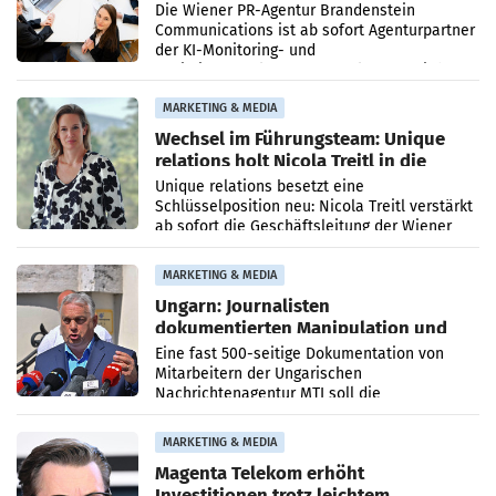
Die Wiener PR-Agentur Brandenstein
Communications ist ab sofort Agenturpartner
der KI-Monitoring- und
Optimierungsplattform OtterlyAI. Damit baut
die Agentur ihr Leistungsportfolio
MARKETING & MEDIA
Wechsel im Führungsteam: Unique
relations holt Nicola Treitl in die
Geschäftsleitung
Unique relations besetzt eine
Schlüsselposition neu: Nicola Treitl verstärkt
ab sofort die Geschäftsleitung der Wiener
PR-Agentur an der Seite von Josef Kalina und
Anna Kalina-Mahr.
MARKETING & MEDIA
Ungarn: Journalisten
dokumentierten Manipulation und
Zensur
Eine fast 500-seitige Dokumentation von
Mitarbeitern der Ungarischen
Nachrichtenagentur MTI soll die
systematische Nachrichten-Manipulation und
Zensur bei der Agentur während der Zeit
MARKETING & MEDIA
Magenta Telekom erhöht
Investitionen trotz leichtem