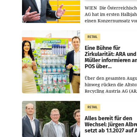
WIEN Die Österreichisch
AG hat im ersten Halbja
einen Konzernumsatz vo
1.544,0 Mio. EUR
erwirtschaftet, was eine
RETAIL
von 3,8 Prozent gegenüb
dem Vergleichszeitraum
Eine Bühne für
Zirkularität: ARA und
Müller informieren a
POS über
Kreislauffähigkeit
Über den gesamten Augu
hinweg rücken die Altsto
Recycling Austria AG (AR
und der Handelskonzern
Müller die Initiative „Krei
RETAIL
Helden“ in allen
österreichischen Müller-F
Alles bereit für den
Wechsel: Jürgen Albr
setzt ab 1.1.2027 auf