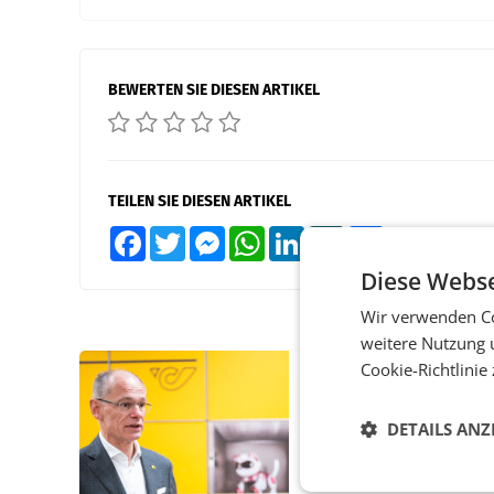
BEWERTEN SIE DIESEN ARTIKEL
TEILEN SIE DIESEN ARTIKEL
Facebook
Twitter
Messenger
WhatsApp
LinkedIn
XING
Teilen
Diese Webse
Wir verwenden Co
weitere Nutzung 
Cookie-Richtlinie
PRIMENEWS
Österreichische Post
DETAILS ANZ
Umsatzplus im erste
Halbjahr trotz schw
Briefgeschäft