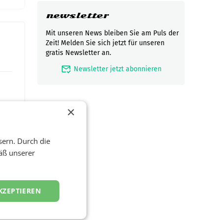
newsletter
Mit unseren News bleiben Sie am Puls der
Zeit! Melden Sie sich jetzt für unseren
gratis Newsletter an.
mark_email_read
Newsletter jetzt abonnieren
×
sern. Durch die
äß unserer
t und
KZEPTIEREN
viel