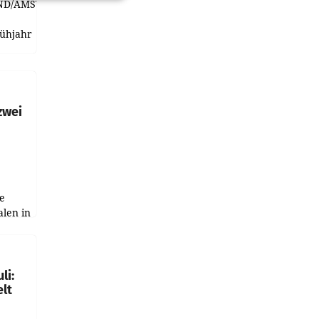
ND/AMSTERDAM.
rühjahr
h
zwei
e
alen in
ich.
gen in
li:
lt