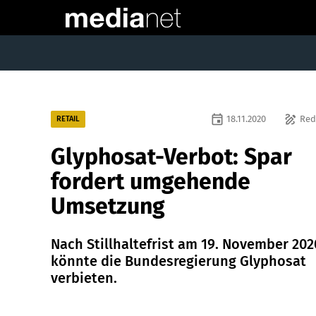
event
draw
18.11.2020
Red
RETAIL
Glyphosat-Verbot: Spar
fordert umgehende
Umsetzung
Nach Stillhaltefrist am 19. November 202
könnte die Bundesregierung Glyphosat
verbieten.