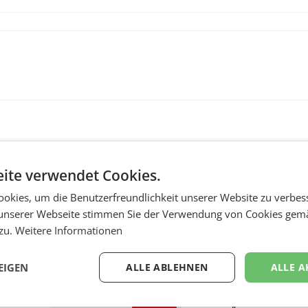
ite verwendet Cookies.
okies, um die Benutzerfreundlichkeit unserer Website zu verbes
unserer Webseite stimmen Sie der Verwendung von Cookies gem
 zu.
Weitere Informationen
MARKETING & MEDIA
:
ProSiebenSat.1 spar
EIGEN
ALLE ABLEHNEN
ALLE A
n
macht überraschend 
achem
Gewinn