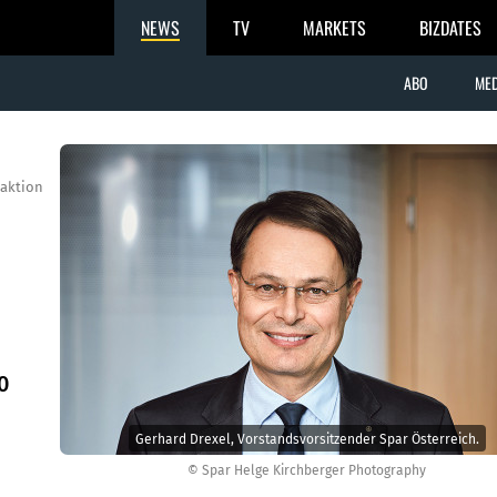
NEWS
TV
MARKETS
BIZDATES
ABO
MED
aktion
0
Gerhard Drexel, Vorstandsvorsitzender Spar Österreich.
© Spar Helge Kirchberger Photography