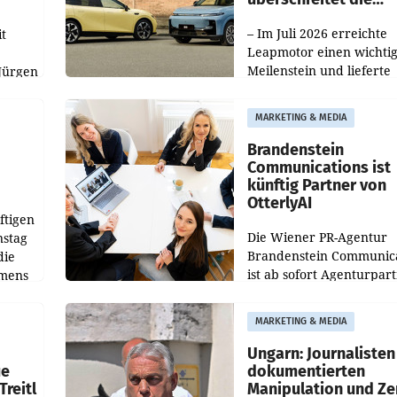
100.000er-Marke
– Im Juli 2026 erreichte
t
Leapmotor einen wichti
Meilenstein und lieferte
Jürgen
weltweit 101.267 Fahrze
ich
aus, womit sich das Erge
MARKETING & MEDIA
gegenüber Juli 2025 meh
örde
verdoppelte (+102
walt
Brandenstein
Communications ist
künftig Partner von
OtterlyAI
ftigen
Die Wiener PR-Agentur
nstag
Brandenstein Communica
die
ist ab sofort Agenturpar
emens
der KI-Monitoring- und
Optimierungsplattform
MARKETING & MEDIA
OtterlyAI. Damit baut di
Agentur ihr Leistungspor
Ungarn: Journalisten
ue
dokumentierten
Treitl
Manipulation und Ze