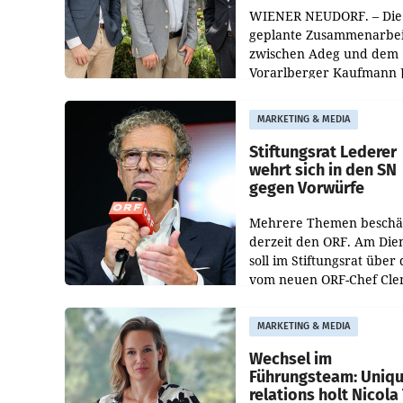
WIENER NEUDORF. – Die
geplante Zusammenarbei
zwischen Adeg und dem
Vorarlberger Kaufmann 
Albrecht ist kartellrechtl
freigegeben: Die
MARKETING & MEDIA
Bundeswettbewerbsbeh
und der Bundeskartellan
Stiftungsrat Lederer
wehrt sich in den SN
gegen Vorwürfe
Mehrere Themen beschä
derzeit den ORF. Am Die
soll im Stiftungsrat über 
vom neuen ORF-Chef Cl
Pig vorgeschlagenen
Besetzungen für die
MARKETING & MEDIA
Direktionen abgestimmt
werden.
Wechsel im
Führungsteam: Uniq
relations holt Nicola 