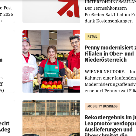
UNTERFÖHRING/MAILA
e Post
Der Fernsehkonzern
hr 2026
ProSiebenSat.1 hat im F
n
dank Kostensenkungen
operativ wieder Gewinn
m Plus
gemacht und die
RETAIL
er
Markterwartung deutlic
übertroffen.
Penny modernisiert 
Filialen in Ober- und
m
Niederösterreich
WIENER NEUDORF. – Im
st
Rahmen einer laufenden
ff
Modernisierungsoffensiv
A)
erneuert Penny zwei Fili
Nieder- und Oberösterre
slauf-
Die beiden Standorte lie
MOBILITY BUSINESS
Haag sowie im rund
ilialen
Rekordergebnis im Ju
echt
Leapmotor verdoppe
 Adeg
Auslieferungen und
überschreitet die