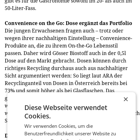
gibt es für die Gastronomie sowohl im 20- als auch im
50-Liter-Fass.
Convenience on the Go: Dose ergänzt das Portfolio
Die jungen Erwachsenen fragen auch – trotz oder
wegen ihrer nachhaltigen Einstellung – Convenience-
Produkte an, die zu ihrem On-the-Go Lebensstil
passen. Daher wird Gösser Biostoff auch in der 0,5l
Dose auf den Markt gebracht. Dosen können durch
richtiges Recycling durchaus auch aus nachhaltiger
Sicht argumentiert werden: So liegt laut ARA der
Recyclinganteil von Dosen in Österreich bereits bei
73% und somit höher als bei Glasflaschen. Das
×
geplante Einwegpfand ab 2025 wird diese Quote
weiter erhöhen (Vgl.:
Diese Webseite verwendet
www.brauunion.at/nachhaltigkeit/nachhaltigkeitsberich
Cookies.
Seite 76)
Wir verwenden Cookies, um die
Benutzerfreundlichkeit unserer Website zu
Das Bewusstsein für Bio-Qualität wächst