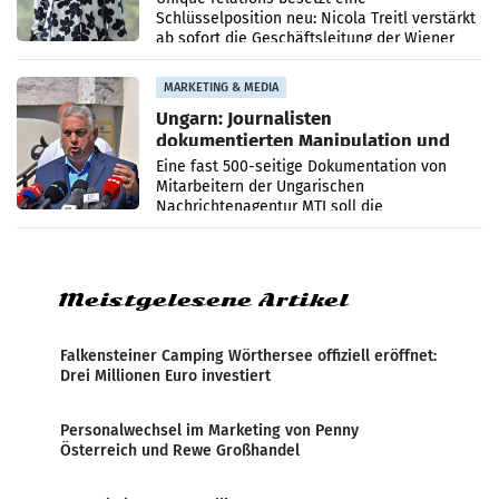
Schlüsselposition neu: Nicola Treitl verstärkt
ab sofort die Geschäftsleitung der Wiener
PR-Agentur an der Seite von Josef Kalina und
Anna Kalina-Mahr.
MARKETING & MEDIA
Ungarn: Journalisten
dokumentierten Manipulation und
Zensur
Eine fast 500-seitige Dokumentation von
Mitarbeitern der Ungarischen
Nachrichtenagentur MTI soll die
systematische Nachrichten-Manipulation und
Zensur bei der Agentur während der Zeit
Meistgelesene Artikel
Falkensteiner Camping Wörthersee offiziell eröffnet:
Drei Millionen Euro investiert
Personalwechsel im Marketing von Penny
Österreich und Rewe Großhandel