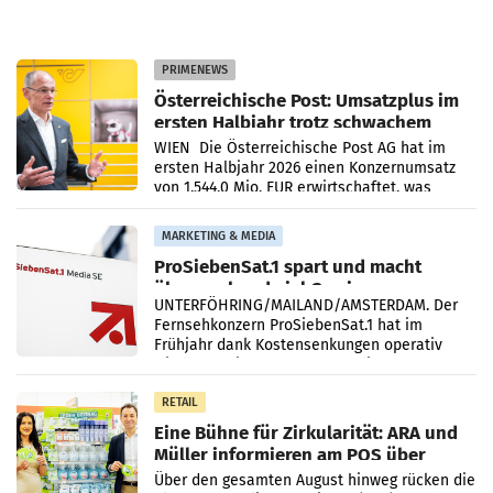
PRIMENEWS
Österreichische Post: Umsatzplus im
ersten Halbjahr trotz schwachem
Briefgeschäft
WIEN Die Österreichische Post AG hat im
ersten Halbjahr 2026 einen Konzernumsatz
von 1.544,0 Mio. EUR erwirtschaftet, was
einem Plus von 3,8 Prozent gegenüber dem
Vergleichszeitraum
MARKETING & MEDIA
ProSiebenSat.1 spart und macht
überraschend viel Gewinn
UNTERFÖHRING/MAILAND/AMSTERDAM. Der
Fernsehkonzern ProSiebenSat.1 hat im
Frühjahr dank Kostensenkungen operativ
wieder Gewinn gemacht und die
Markterwartung deutlich übertroffen.
RETAIL
Eine Bühne für Zirkularität: ARA und
Müller informieren am POS über
Kreislauffähigkeit
Über den gesamten August hinweg rücken die