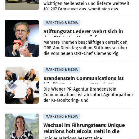
wichtigen Meilenstein und lieferte weltweit
101.267 Fahrzeuge aus, womit sich das
Ergebnis gegenüber Juli 2025 mehr als
verdoppelte (+102
MARKETING & MEDIA
Stiftungsrat Lederer wehrt sich in
den SN gegen Vorwürfe
Mehrere Themen beschäftigen derzeit den
ORF. Am Dienstag soll im Stiftungsrat über
die vom neuen ORF-Chef Clemens Pig
vorgeschlagenen Besetzungen für die
Direktionen abgestimmt werden.
MARKETING & MEDIA
Brandenstein Communications ist
künftig Partner von OtterlyAI
Die Wiener PR-Agentur Brandenstein
Communications ist ab sofort Agenturpartner
der KI-Monitoring- und
Optimierungsplattform OtterlyAI. Damit baut
die Agentur ihr Leistungsportfolio
MARKETING & MEDIA
Wechsel im Führungsteam: Unique
relations holt Nicola Treitl in die
Geschäftsleitung
Unique relations besetzt eine