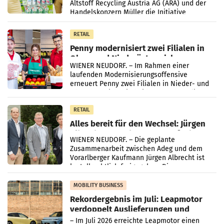
Altstoff Recycling Austria AG (ARA) und der
Handelskonzern Müller die Initiative
„Kreislauf-Helden“ in allen österreichischen
Müller-Filialen
RETAIL
Penny modernisiert zwei Filialen in
Ober- und Niederösterreich
WIENER NEUDORF. – Im Rahmen einer
laufenden Modernisierungsoffensive
erneuert Penny zwei Filialen in Nieder- und
Oberösterreich. Die beiden Standorte liegen
in Haag sowie im rund
RETAIL
Alles bereit für den Wechsel: Jürgen
Albrecht setzt ab 1.1.2027 auf Adeg
WIENER NEUDORF. – Die geplante
Zusammenarbeit zwischen Adeg und dem
Vorarlberger Kaufmann Jürgen Albrecht ist
kartellrechtlich freigegeben: Die
Bundeswettbewerbsbehörde und der
Bundeskartellanwalt
MOBILITY BUSINESS
Rekordergebnis im Juli: Leapmotor
verdoppelt Auslieferungen und
überschreitet die 100.000er-Marke
– Im Juli 2026 erreichte Leapmotor einen