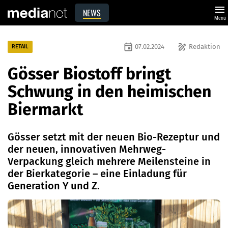
menu
NEWS
Menü
event
draw
07.02.2024
Redaktion
RETAIL
Gösser Biostoff bringt
Schwung in den heimischen
Biermarkt
Gösser setzt mit der neuen Bio-Rezeptur und
der neuen, innovativen Mehrweg-
Verpackung gleich mehrere Meilensteine in
der Bierkategorie – eine Einladung für
Generation Y und Z.