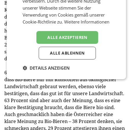
verbessern. Durch die weitere Nutzung
Bei Lebensmitteln wie Obst und Gemüse achten die
unserer Webseite stimmen Sie der
Konsumenten schon lange auf Bio-Qualität. Nun wird
Verwendung von Cookies gemäß unserer
dieser Anspruch auch an Bier immer häufiger, laut
Cookie-Richtlinie zu.
Weitere Informationen
der repräsentativen Studie zum 15. Bierkulturbericht
haben bereits 27 Prozent der Österreicher bewusst
ALLE AKZEPTIEREN
Bio-Bier konsumiert – vor sieben Jahren waren es nur
22 Prozent der Österreicher. Bei den 30- 39-Jährigen
sind es übrigens überdurchschnittliche 34 Prozent, bei
ALLE ABLEHNEN
den über 60-Jährigen nur 19 Prozent.
DETAILS ANZEIGEN
69 Prozent der Österreicher sind der Überzeugung,
dass Bio-Biere nur mit Rohstoffen aus ökologischer
Landwirtschaft gebraut werden, ebenso viele
bestätigen, dass das gut ist für unsere Landwirtschaft.
63 Prozent sind aber auch der Meinung, dass es eine
klare Bestätigung braucht, dass die Biere bio sind.
Auch geschmacklich haben die Österreicher eine
klare Meinung zu Bio-Bieren – 38 Prozent denken, sie
schmecken anders, 29 Prozent attestieren ihnen einen