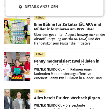
Fernsehkonzern ProSiebenSat.1 hat im
Frühjahr dank Kostensenkungen operativ
DETAILS ANZEIGEN
wieder Gewinn gemacht und die
Markterwartung deutlich übertroffen.
RETAIL
Eine Bühne für Zirkularität: ARA und
Müller informieren am POS über
Kreislauffähigkeit
Über den gesamten August hinweg rücken die
Altstoff Recycling Austria AG (ARA) und der
Handelskonzern Müller die Initiative
„Kreislauf-Helden“ in allen österreichischen
Müller-Filialen
RETAIL
Penny modernisiert zwei Filialen in
Ober- und Niederösterreich
WIENER NEUDORF. – Im Rahmen einer
laufenden Modernisierungsoffensive
erneuert Penny zwei Filialen in Nieder- und
Oberösterreich. Die beiden Standorte liegen
in Haag sowie im rund
RETAIL
Alles bereit für den Wechsel: Jürgen
Albrecht setzt ab 1.1.2027 auf Adeg
WIENER NEUDORF. – Die geplante