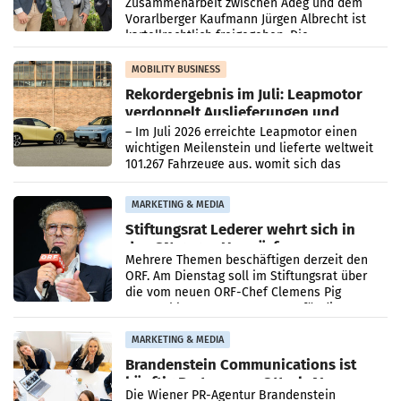
Zusammenarbeit zwischen Adeg und dem
Vorarlberger Kaufmann Jürgen Albrecht ist
kartellrechtlich freigegeben: Die
Bundeswettbewerbsbehörde und der
Bundeskartellanwalt
MOBILITY BUSINESS
Rekordergebnis im Juli: Leapmotor
verdoppelt Auslieferungen und
überschreitet die 100.000er-Marke
– Im Juli 2026 erreichte Leapmotor einen
wichtigen Meilenstein und lieferte weltweit
101.267 Fahrzeuge aus, womit sich das
Ergebnis gegenüber Juli 2025 mehr als
verdoppelte (+102
MARKETING & MEDIA
Stiftungsrat Lederer wehrt sich in
den SN gegen Vorwürfe
Mehrere Themen beschäftigen derzeit den
ORF. Am Dienstag soll im Stiftungsrat über
die vom neuen ORF-Chef Clemens Pig
vorgeschlagenen Besetzungen für die
Direktionen abgestimmt werden.
MARKETING & MEDIA
Brandenstein Communications ist
künftig Partner von OtterlyAI
Die Wiener PR-Agentur Brandenstein