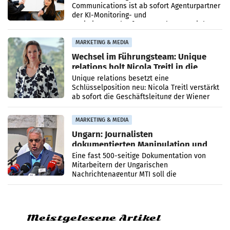
Communications ist ab sofort Agenturpartner
der KI-Monitoring- und
Optimierungsplattform OtterlyAI. Damit baut
die Agentur ihr Leistungsportfolio
MARKETING & MEDIA
Wechsel im Führungsteam: Unique
relations holt Nicola Treitl in die
Geschäftsleitung
Unique relations besetzt eine
Schlüsselposition neu: Nicola Treitl verstärkt
ab sofort die Geschäftsleitung der Wiener
PR-Agentur an der Seite von Josef Kalina und
Anna Kalina-Mahr.
MARKETING & MEDIA
Ungarn: Journalisten
dokumentierten Manipulation und
Zensur
Eine fast 500-seitige Dokumentation von
Mitarbeitern der Ungarischen
Nachrichtenagentur MTI soll die
systematische Nachrichten-Manipulation und
Zensur bei der Agentur während der Zeit
Meistgelesene Artikel