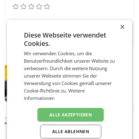
×
Facebook
Twitter
Messenger
WhatsApp
LinkedIn
XING
Teilen
Diese Webseite verwendet
Cookies.
Wir verwenden Cookies, um die
Benutzerfreundlichkeit unserer Website zu
verbessern. Durch die weitere Nutzung
PRIMENEWS
unserer Webseite stimmen Sie der
Österreichische Post: Umsatzplus im
ersten Halbjahr trotz schwachem
Verwendung von Cookies gemäß unserer
Briefgeschäft
WIEN Die Österreichische Post AG hat im
Cookie-Richtlinie zu.
Weitere
ersten Halbjahr 2026 einen Konzernumsatz
Informationen
von 1.544,0 Mio. EUR erwirtschaftet, was
einem Plus von 3,8 Prozent gegenüber dem
Vergleichszeitraum
ALLE AKZEPTIEREN
MARKETING & MEDIA
ProSiebenSat.1 spart und macht
überraschend viel Gewinn
ALLE ABLEHNEN
UNTERFÖHRING/MAILAND/AMSTERDAM. Der