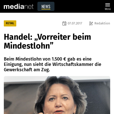
menu
NEWS
Menü
event
draw
07.07.2017
Redaktion
RETAIL
Handel: „Vorreiter beim
Mindestlohn”
Beim Mindestlohn von 1.500 € gab es eine
Einigung, nun sieht die Wirtschaftskammer die
Gewerkschaft am Zug.