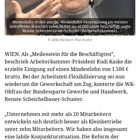
Mindestlohn In den von der Mindestlohn-Vereinbarung am meisten
betroffenen Branchen seien 30.000 bis 45.000 Leute beschäftigt, sagte
Renate Scheichelbauer-Schuster (Wirtschaftskammer).
© APA/Herbert Pfarrhofer
WIEN. Als „Meilenstein für die Beschäftigten”,
beschrieb Arbeiterkammer-Präsident Rudi Kaske die
erzielte Einigung auf einen Mindestlohn von 1.500 €
brutto. Bei der Arbeitszeit-Flexibilisierung sei nun
wiederum die Gewerkschaft am Zug, konterte die WK-
Obfrau der Bundessparte Gewerbe und Handwerk,
Renate Scheichelbauer-Schuster.
„Unternehmen mit mehr als 20 Mitarbeitern
entwickeln sich deutlich besser als Kleinbetriebe
unter zehn Mitarbeitern. Wir haben also insgesamt
eine labile Konjunktursituation. Die Reform der