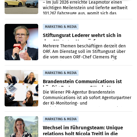
überschreitet die 100.000er-Marke
– Im Juli 2026 erreichte Leapmotor einen
wichtigen Meilenstein und lieferte weltweit
101.267 Fahrzeuge aus, womit sich das
Ergebnis gegenüber Juli 2025 mehr als
verdoppelte (+102
MARKETING & MEDIA
Stiftungsrat Lederer wehrt sich in
den SN gegen Vorwürfe
Mehrere Themen beschäftigen derzeit den
ORF. Am Dienstag soll im Stiftungsrat über
die vom neuen ORF-Chef Clemens Pig
vorgeschlagenen Besetzungen für die
Direktionen abgestimmt werden.
MARKETING & MEDIA
Brandenstein Communications ist
künftig Partner von OtterlyAI
Die Wiener PR-Agentur Brandenstein
Communications ist ab sofort Agenturpartner
der KI-Monitoring- und
Optimierungsplattform OtterlyAI. Damit baut
die Agentur ihr Leistungsportfolio
MARKETING & MEDIA
Wechsel im Führungsteam: Unique
relations holt Nicola Treitl in die