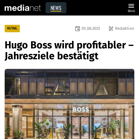
menu
NEWS
Menü
event
draw
05.08.2025
Redaktion
RETAIL
Hugo Boss wird profitabler –
Jahresziele bestätigt