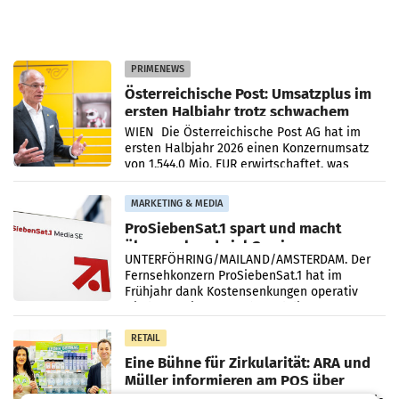
PRIMENEWS
Österreichische Post: Umsatzplus im
ersten Halbjahr trotz schwachem
Briefgeschäft
WIEN Die Österreichische Post AG hat im
ersten Halbjahr 2026 einen Konzernumsatz
von 1.544,0 Mio. EUR erwirtschaftet, was
einem Plus von 3,8 Prozent gegenüber dem
Vergleichszeitraum
MARKETING & MEDIA
ProSiebenSat.1 spart und macht
überraschend viel Gewinn
UNTERFÖHRING/MAILAND/AMSTERDAM. Der
Fernsehkonzern ProSiebenSat.1 hat im
Frühjahr dank Kostensenkungen operativ
wieder Gewinn gemacht und die
Markterwartung deutlich übertroffen.
RETAIL
Eine Bühne für Zirkularität: ARA und
Müller informieren am POS über
Kreislauffähigkeit