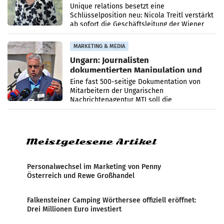
Geschäftsleitung
Unique relations besetzt eine
Schlüsselposition neu: Nicola Treitl verstärkt
ab sofort die Geschäftsleitung der Wiener
PR-Agentur an der Seite von Josef Kalina und
Anna Kalina-Mahr.
MARKETING & MEDIA
Ungarn: Journalisten
dokumentierten Manipulation und
Zensur
Eine fast 500-seitige Dokumentation von
Mitarbeitern der Ungarischen
Nachrichtenagentur MTI soll die
systematische Nachrichten-Manipulation und
Zensur bei der Agentur während der Zeit
Meistgelesene Artikel
Personalwechsel im Marketing von Penny
Österreich und Rewe Großhandel
Falkensteiner Camping Wörthersee offiziell eröffnet:
Drei Millionen Euro investiert