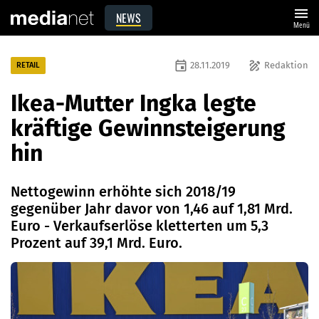
menu
NEWS
Menü
event
draw
28.11.2019
Redaktion
RETAIL
Ikea-Mutter Ingka legte
kräftige Gewinnsteigerung
hin
Nettogewinn erhöhte sich 2018/19
gegenüber Jahr davor von 1,46 auf 1,81 Mrd.
Euro - Verkaufserlöse kletterten um 5,3
Prozent auf 39,1 Mrd. Euro.