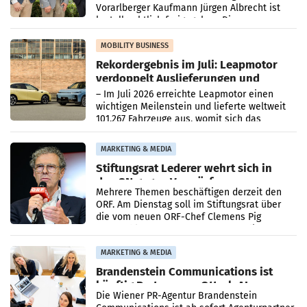
Vorarlberger Kaufmann Jürgen Albrecht ist
kartellrechtlich freigegeben: Die
Bundeswettbewerbsbehörde und der
Bundeskartellanwalt
MOBILITY BUSINESS
Rekordergebnis im Juli: Leapmotor
verdoppelt Auslieferungen und
überschreitet die 100.000er-Marke
– Im Juli 2026 erreichte Leapmotor einen
wichtigen Meilenstein und lieferte weltweit
101.267 Fahrzeuge aus, womit sich das
Ergebnis gegenüber Juli 2025 mehr als
verdoppelte (+102
MARKETING & MEDIA
Stiftungsrat Lederer wehrt sich in
den SN gegen Vorwürfe
Mehrere Themen beschäftigen derzeit den
ORF. Am Dienstag soll im Stiftungsrat über
die vom neuen ORF-Chef Clemens Pig
vorgeschlagenen Besetzungen für die
Direktionen abgestimmt werden.
MARKETING & MEDIA
Brandenstein Communications ist
künftig Partner von OtterlyAI
Die Wiener PR-Agentur Brandenstein