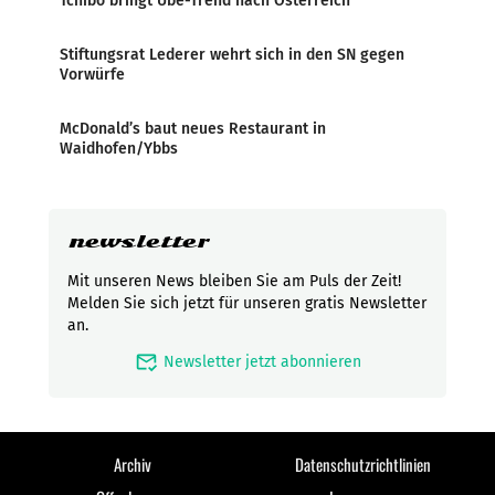
Tchibo bringt Ube-Trend nach Österreich
Stiftungsrat Lederer wehrt sich in den SN gegen
Vorwürfe
McDonald’s baut neues Restaurant in
Waidhofen/Ybbs
newsletter
Mit unseren News bleiben Sie am Puls der Zeit!
Melden Sie sich jetzt für unseren gratis Newsletter
an.
mark_email_read
Newsletter jetzt abonnieren
Archiv
Datenschutzrichtlinien