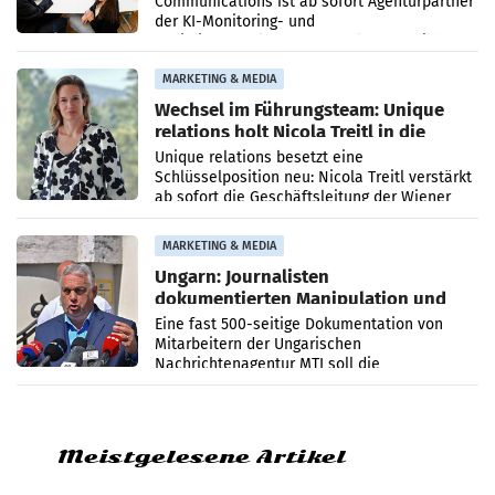
Communications ist ab sofort Agenturpartner
der KI-Monitoring- und
Optimierungsplattform OtterlyAI. Damit baut
die Agentur ihr Leistungsportfolio
MARKETING & MEDIA
Wechsel im Führungsteam: Unique
relations holt Nicola Treitl in die
Geschäftsleitung
Unique relations besetzt eine
Schlüsselposition neu: Nicola Treitl verstärkt
ab sofort die Geschäftsleitung der Wiener
PR-Agentur an der Seite von Josef Kalina und
Anna Kalina-Mahr.
MARKETING & MEDIA
Ungarn: Journalisten
dokumentierten Manipulation und
Zensur
Eine fast 500-seitige Dokumentation von
Mitarbeitern der Ungarischen
Nachrichtenagentur MTI soll die
systematische Nachrichten-Manipulation und
Zensur bei der Agentur während der Zeit
Meistgelesene Artikel