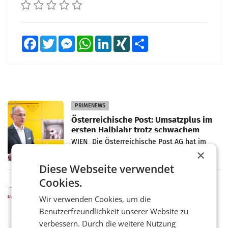
Facebook
Twitter
Messenger
WhatsApp
LinkedIn
XING
Teilen
PRIMENEWS
Österreichische Post: Umsatzplus im
ersten Halbjahr trotz schwachem
Briefgeschäft
WIEN Die Österreichische Post AG hat im
ersten Halbjahr 2026 einen Konzernumsatz
×
von 1.544,0 Mio. EUR erwirtschaftet, was
Diese Webseite verwendet
einem Plus von 3,8 Prozent gegenüber dem
Vergleichszeitraum
Cookies.
MARKETING & MEDIA
ProSiebenSat.1 spart und macht
Wir verwenden Cookies, um die
überraschend viel Gewinn
Benutzerfreundlichkeit unserer Website zu
UNTERFÖHRING/MAILAND/AMSTERDAM. Der
verbessern. Durch die weitere Nutzung
Fernsehkonzern ProSiebenSat.1 hat im