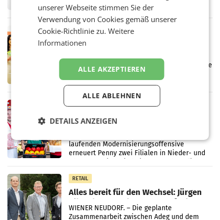
Frühjahr dank Kostensenkungen operativ
unserer Webseite stimmen Sie der
wieder Gewinn gemacht und die
Verwendung von Cookies gemäß unserer
Markterwartung deutlich übertroffen.
Cookie-Richtlinie zu.
Weitere
RETAIL
Informationen
Eine Bühne für Zirkularität: ARA und
Müller informieren am POS über
Kreislauffähigkeit
Über den gesamten August hinweg rücken die
ALLE AKZEPTIEREN
Altstoff Recycling Austria AG (ARA) und der
Handelskonzern Müller die Initiative
„Kreislauf-Helden“ in allen österreichischen
ALLE ABLEHNEN
Müller-Filialen
RETAIL
Penny modernisiert zwei Filialen in
DETAILS ANZEIGEN
Ober- und Niederösterreich
WIENER NEUDORF. – Im Rahmen einer
laufenden Modernisierungsoffensive
erneuert Penny zwei Filialen in Nieder- und
Oberösterreich. Die beiden Standorte liegen
in Haag sowie im rund
RETAIL
Alles bereit für den Wechsel: Jürgen
Albrecht setzt ab 1.1.2027 auf Adeg
WIENER NEUDORF. – Die geplante
Zusammenarbeit zwischen Adeg und dem