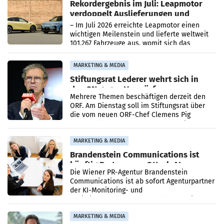
Rekordergebnis im Juli: Leapmotor
verdoppelt Auslieferungen und
überschreitet die 100.000er-Marke
– Im Juli 2026 erreichte Leapmotor einen
wichtigen Meilenstein und lieferte weltweit
101.267 Fahrzeuge aus, womit sich das
Ergebnis gegenüber Juli 2025 mehr als
verdoppelte (+102
MARKETING & MEDIA
Stiftungsrat Lederer wehrt sich in
den SN gegen Vorwürfe
Mehrere Themen beschäftigen derzeit den
ORF. Am Dienstag soll im Stiftungsrat über
die vom neuen ORF-Chef Clemens Pig
vorgeschlagenen Besetzungen für die
Direktionen abgestimmt werden.
MARKETING & MEDIA
Brandenstein Communications ist
künftig Partner von OtterlyAI
Die Wiener PR-Agentur Brandenstein
Communications ist ab sofort Agenturpartner
der KI-Monitoring- und
Optimierungsplattform OtterlyAI. Damit baut
die Agentur ihr Leistungsportfolio
MARKETING & MEDIA