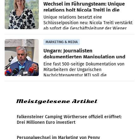
Wechsel im Führungsteam: Unique
relations holt Nicola Treitl in die
Geschäftsleitung
Unique relations besetzt eine
Schlüsselposition neu: Nicola Treitl verstärkt
ab sofort die Geschäftsleitung der Wiener
PR-Agentur an der Seite von Josef Kalina und
Anna Kalina-Mahr.
MARKETING & MEDIA
Ungarn: Journalisten
dokumentierten Manipulation und
Zensur
Eine fast 500-seitige Dokumentation von
Mitarbeitern der Ungarischen
Nachrichtenagentur MTI soll die
systematische Nachrichten-Manipulation und
Zensur bei der Agentur während der Zeit
Meistgelesene Artikel
Falkensteiner Camping Wörthersee offiziell eröffnet:
Drei Millionen Euro investiert
Personalwechsel im Marketing von Penny