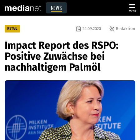
menu
NEWS
Menü
event
draw
24.09.2020
Redaktion
RETAIL
Impact Report des RSPO:
Positive Zuwächse bei
nachhaltigem Palmöl