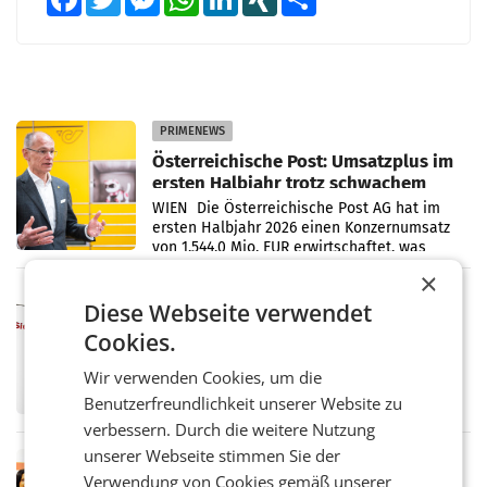
PRIMENEWS
Österreichische Post: Umsatzplus im
ersten Halbjahr trotz schwachem
Briefgeschäft
WIEN Die Österreichische Post AG hat im
ersten Halbjahr 2026 einen Konzernumsatz
von 1.544,0 Mio. EUR erwirtschaftet, was
einem Plus von 3,8 Prozent gegenüber dem
×
Vergleichszeitraum
MARKETING & MEDIA
Diese Webseite verwendet
ProSiebenSat.1 spart und macht
Cookies.
überraschend viel Gewinn
UNTERFÖHRING/MAILAND/AMSTERDAM. Der
Wir verwenden Cookies, um die
Fernsehkonzern ProSiebenSat.1 hat im
Benutzerfreundlichkeit unserer Website zu
Frühjahr dank Kostensenkungen operativ
wieder Gewinn gemacht und die
verbessern. Durch die weitere Nutzung
Markterwartung deutlich übertroffen.
unserer Webseite stimmen Sie der
RETAIL
Verwendung von Cookies gemäß unserer