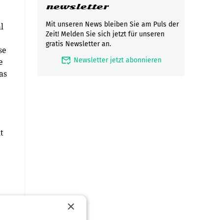
newsletter
Mit unseren News bleiben Sie am Puls der
l
Zeit! Melden Sie sich jetzt für unseren
gratis Newsletter an.
se
mark_email_read
Newsletter jetzt abonnieren
e
as
t
×