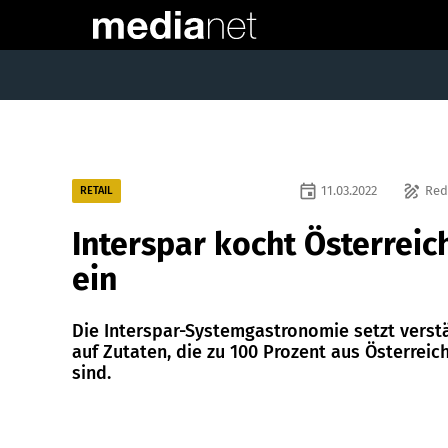
event
draw
11.03.2022
Red
RETAIL
Interspar kocht Österreic
ein
Die Interspar-Systemgastronomie setzt verst
auf Zutaten, die zu 100 Prozent aus Österreic
sind.