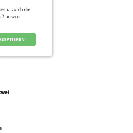
sern. Durch die
äß unserer
KZEPTIEREN
zwei
e