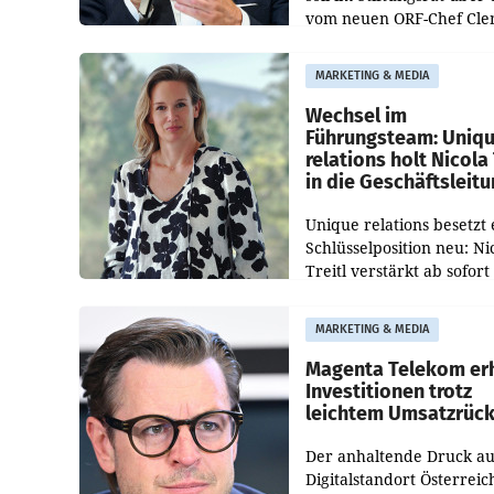
vom neuen ORF-Chef Cl
Pig vorgeschlagenen
Besetzungen für die
MARKETING & MEDIA
Direktionen abgestimmt
werden.
Wechsel im
Führungsteam: Uniq
relations holt Nicola 
in die Geschäftsleit
Unique relations besetzt 
Schlüsselposition neu: Ni
Treitl verstärkt ab sofort
Geschäftsleitung der Wi
PR-Agentur an der Seite 
MARKETING & MEDIA
Josef Kalina und Anna Ka
Mahr.
Magenta Telekom er
Investitionen trotz
leichtem Umsatzrüc
Der anhaltende Druck au
Digitalstandort Österreic