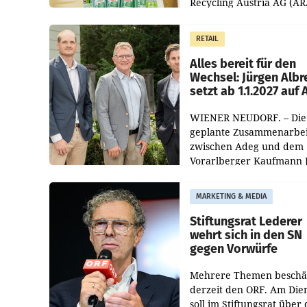
Recycling Austria AG (AR
und der Handelskonzern
Müller die Initiative „Krei
RETAIL
Helden“ in allen
österreichischen Müller-F
Alles bereit für den
Wechsel: Jürgen Albr
setzt ab 1.1.2027 auf
WIENER NEUDORF. – Die
geplante Zusammenarbei
zwischen Adeg und dem
Vorarlberger Kaufmann 
Albrecht ist kartellrechtl
freigegeben: Die
MARKETING & MEDIA
Bundeswettbewerbsbeh
und der Bundeskartellan
Stiftungsrat Lederer
wehrt sich in den SN
gegen Vorwürfe
Mehrere Themen beschä
derzeit den ORF. Am Die
soll im Stiftungsrat über 