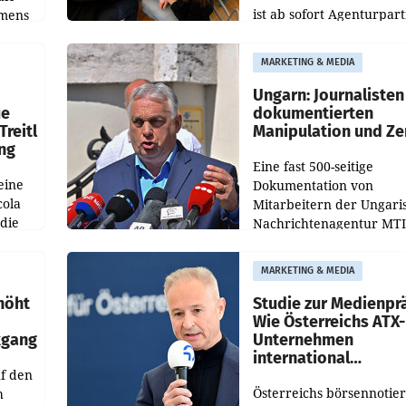
ist ab sofort Agenturpar
emens
der KI-Monitoring- und
Optimierungsplattform
MARKETING & MEDIA
OtterlyAI. Damit baut di
Agentur ihr Leistungspor
Ungarn: Journalisten
ue
dokumentierten
Treitl
Manipulation und Ze
ung
Eine fast 500-seitige
eine
Dokumentation von
cola
Mitarbeitern der Ungari
 die
Nachrichtenagentur MTI 
ener
die systematische Nachri
von
Manipulation und Zensur
MARKETING & MEDIA
lina-
der Agentur während de
höht
Studie zur Medienpr
Wie Österreichs ATX-
kgang
Unternehmen
international
f den
wahrgenommen wer
Österreichs börsennotier
h