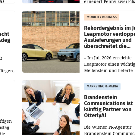
A)
erneuert Penny zwei Fili
Nieder- und Oberösterre
slauf-
Die beiden Standorte lie
MOBILITY BUSINESS
Haag sowie im rund
ilialen
Rekordergebnis im Ju
echt
Leapmotor verdoppe
 Adeg
Auslieferungen und
überschreitet die
100.000er-Marke
– Im Juli 2026 erreichte
t
Leapmotor einen wichti
Meilenstein und lieferte
Jürgen
weltweit 101.267 Fahrze
ich
aus, womit sich das Erge
MARKETING & MEDIA
gegenüber Juli 2025 meh
örde
verdoppelte (+102
walt
Brandenstein
Communications ist
künftig Partner von
OtterlyAI
ftigen
Die Wiener PR-Agentur
nstag
Brandenstein Communica
die