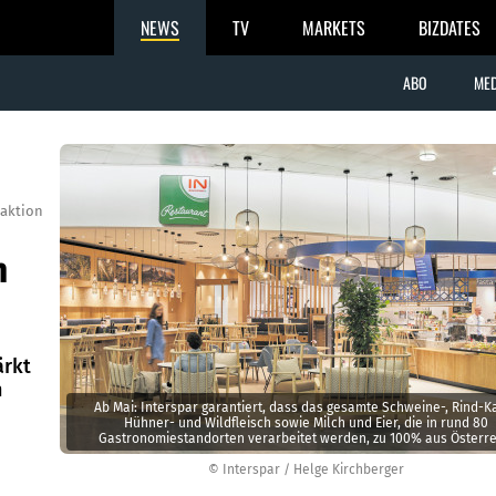
NEWS
TV
MARKETS
BIZDATES
ABO
MED
aktion
h
ärkt
h
Ab Mai: Interspar garantiert, dass das gesamte Schweine-, Rind-Ka
Hühner- und Wildfleisch sowie Milch und Eier, die in rund 80
Gastronomiestandorten verarbeitet werden, zu 100% aus Österre
stammen.
© Interspar / Helge Kirchberger