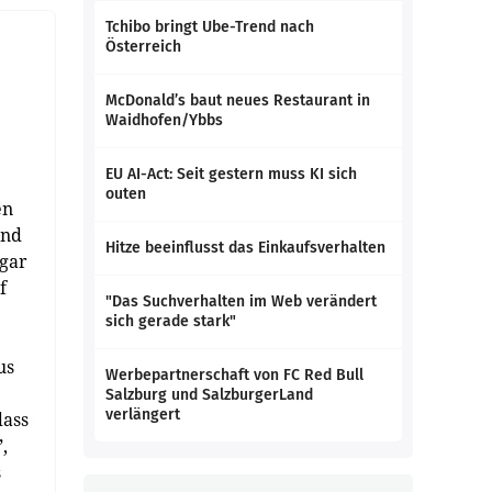
Tchibo bringt Ube-Trend nach
Österreich
McDonald’s baut neues Restaurant in
Waidhofen/Ybbs
EU AI-Act: Seit gestern muss KI sich
outen
en
und
Hitze beeinflusst das Einkaufsverhalten
ogar
f
"Das Suchverhalten im Web verändert
sich gerade stark"
us
Werbepartnerschaft von FC Red Bull
Salzburg und SalzburgerLand
verlängert
dass
,
s