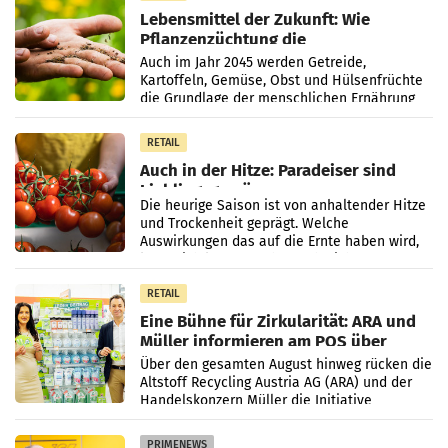
Lebensmittel der Zukunft: Wie
Pflanzenzüchtung die
Ernährungssicherheit sichert
Auch im Jahr 2045 werden Getreide,
Kartoffeln, Gemüse, Obst und Hülsenfrüchte
die Grundlage der menschlichen Ernährung
bilden. Allerdings verändern sich die
Eigenschaften der Pflanzen
RETAIL
Auch in der Hitze: Paradeiser sind
Lieblingsgemüse
Die heurige Saison ist von anhaltender Hitze
und Trockenheit geprägt. Welche
Auswirkungen das auf die Ernte haben wird,
lässt sich laut Branche noch nicht
abschließend beurteilen.
RETAIL
Eine Bühne für Zirkularität: ARA und
Müller informieren am POS über
Kreislauffähigkeit
Über den gesamten August hinweg rücken die
Altstoff Recycling Austria AG (ARA) und der
Handelskonzern Müller die Initiative
„Kreislauf-Helden“ in allen österreichischen
Müller-Filialen
PRIMENEWS