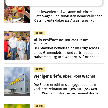
Stibitzer inszeniert Spritz-Party in
Wien
Eine inszenierte Lkw-Panne mit einem
Lieferwagen und hunderten herausfallenden
Kisten diente dabei als Ausgangspunkt:
Passanten wurden gebeten, beim Aufräumen
zu helfen, und erhielten
RETAIL
Billa eröffnet neuen Markt am
Küniglberg
Der Standort befindet sich im Erdgeschoss
eines Gemeindebaus und verbindet damit
Nahversorgung und Wohnen. Auf mehr als
330 m² Verkaufsfläche bietet Billa ein breites
Sortiment mit
RETAIL
Weniger Briefe, aber: Post wächst
mit E-Commerce
Die Erlöse erhöhten sich gegenüber dem
Vorjahreszeitraum um 3,8% auf 1,544 Mrd.
Euro. Wachstumstreiber war erneut das E-
Commerce- und Logistikgeschäft, während
der Strukturwandel
RETAIL