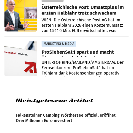
Österreichische Post: Umsatzplus im
ersten Halbjahr trotz schwachem
Briefgeschäft
WIEN Die Österreichische Post AG hat im
ersten Halbjahr 2026 einen Konzernumsatz
von 1.544,0 Mio. EUR erwirtschaftet, was
einem Plus von 3,8 Prozent gegenüber dem
Vergleichszeitraum
MARKETING & MEDIA
ProSiebenSat.1 spart und macht
überraschend viel Gewinn
UNTERFÖHRING/MAILAND/AMSTERDAM. Der
Fernsehkonzern ProSiebenSat.1 hat im
Frühjahr dank Kostensenkungen operativ
wieder Gewinn gemacht und die
Markterwartung deutlich übertroffen.
Meistgelesene Artikel
Falkensteiner Camping Wörthersee offiziell eröffnet:
Drei Millionen Euro investiert