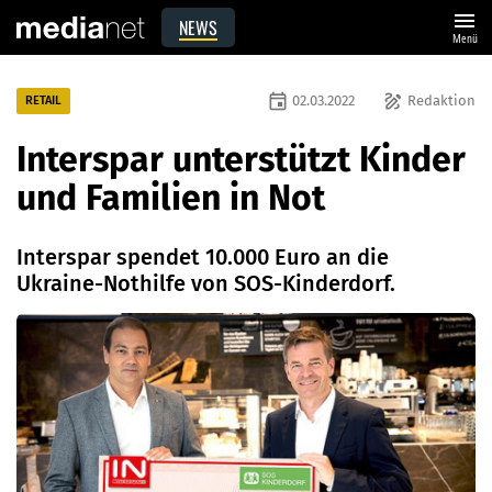
menu
NEWS
Menü
event
draw
02.03.2022
Redaktion
RETAIL
Interspar unterstützt Kinder
und Familien in Not
Interspar spendet 10.000 Euro an die
Ukraine-Nothilfe von SOS-Kinderdorf.