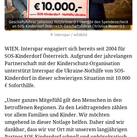
Geschäftsführer Johannes Holzleitner (l.) übergibt den Spendenscheck
an SOS-Kinderdorf Österreich-Geschäftsführer Christian Moser (r.).
© Interspar / wildbild
WIEN. Interspar engagiert sich bereits seit 2004 für
SOS-Kinderdorf Österreich. Aufgrund der jahrelangen
Partnerschaft mit der Kinderschutz-Organisation
unterstützt Interspar die Ukraine-Nothilfe von SOS-
Kinderdorf in dieser schwierigen Situation mit 10.000
€ Soforthilfe.
„Unser ganzes Mitgefühl gilt den Menschen in den
betroffenen Regionen. Zu den Leidtragenden zählen
vor allem Familien und Kinder. Wir möchten
umgehend in dieser Notlage helfen. Daher sind wir
dankbar, dass wir vor Ort mit unserem langjährigen
Partner SOS-Kinderdorf schnell und unbürokratisch