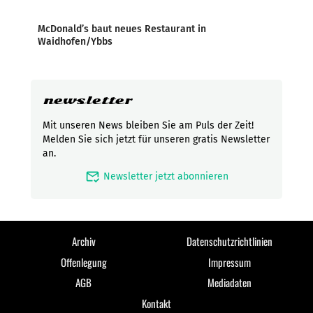
McDonald’s baut neues Restaurant in
Waidhofen/Ybbs
newsletter
Mit unseren News bleiben Sie am Puls der Zeit!
Melden Sie sich jetzt für unseren gratis Newsletter
an.
mark_email_read
Newsletter jetzt abonnieren
Archiv
Datenschutzrichtlinien
Offenlegung
Impressum
AGB
Mediadaten
Kontakt