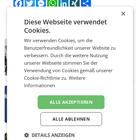
Facebook
Twitter
Messenger
WhatsApp
LinkedIn
XING
Teilen
×
Diese Webseite verwendet
Cookies.
Wir verwenden Cookies, um die
MARKETING & MEDIA
Benutzerfreundlichkeit unserer Website zu
Alpacem und Politik im Austausch
verbessern. Durch die weitere Nutzung
über Dekarbonisierung und
Energiepreise
unserer Webseite stimmen Sie der
– Wie die Zement- und Betonproduktion ihre
CO₂-Emissionen weiter senken und zugleich
Verwendung von Cookies gemäß unserer
wettbewerbsfähig bleiben kann, war Thema
Cookie-Richtlinie zu.
Weitere
eines Treffens zwischen Staatssekretärin
Informationen
Elisabeth
MARKETING & MEDIA
Studie zur Medienpräsenz: Wie
ALLE AKZEPTIEREN
Österreichs ATX-Unternehmen
international wahrgenommen
Österreichs börsennotierte Unternehmen
werden
agieren längst auf internationalen Märkten.
ALLE ABLEHNEN
Eine neue internationale
Medienresonanzanalyse untersucht die
DETAILS ANZEIGEN
weltweite Berichterstattung über
RETAIL