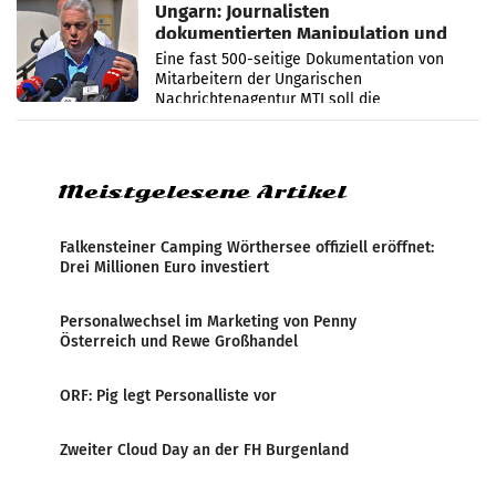
Ungarn: Journalisten
dokumentierten Manipulation und
Zensur
Eine fast 500-seitige Dokumentation von
Mitarbeitern der Ungarischen
Nachrichtenagentur MTI soll die
systematische Nachrichten-Manipulation und
Zensur bei der Agentur während der Zeit
Meistgelesene Artikel
Falkensteiner Camping Wörthersee offiziell eröffnet:
Drei Millionen Euro investiert
Personalwechsel im Marketing von Penny
Österreich und Rewe Großhandel
ORF: Pig legt Personalliste vor
Zweiter Cloud Day an der FH Burgenland