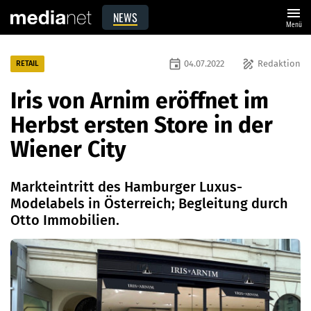
menu
NEWS
Menü
event
draw
04.07.2022
Redaktion
RETAIL
Iris von Arnim eröffnet im
Herbst ersten Store in der
Wiener City
Markteintritt des Hamburger Luxus-
Modelabels in Österreich; Begleitung durch
Otto Immobilien.