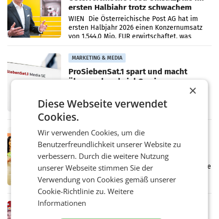
ersten Halbjahr trotz schwachem
Briefgeschäft
WIEN Die Österreichische Post AG hat im
ersten Halbjahr 2026 einen Konzernumsatz
von 1.544,0 Mio. EUR erwirtschaftet, was
einem Plus von 3,8 Prozent gegenüber dem
Vergleichszeitraum
MARKETING & MEDIA
ProSiebenSat.1 spart und macht
überraschend viel Gewinn
×
UNTERFÖHRING/MAILAND/AMSTERDAM. Der
Fernsehkonzern ProSiebenSat.1 hat im
Diese Webseite verwendet
Frühjahr dank Kostensenkungen operativ
Cookies.
wieder Gewinn gemacht und die
Markterwartung deutlich übertroffen.
Wir verwenden Cookies, um die
RETAIL
Benutzerfreundlichkeit unserer Website zu
Eine Bühne für Zirkularität: ARA und
Müller informieren am POS über
verbessern. Durch die weitere Nutzung
Kreislauffähigkeit
Über den gesamten August hinweg rücken die
unserer Webseite stimmen Sie der
Altstoff Recycling Austria AG (ARA) und der
Verwendung von Cookies gemäß unserer
Handelskonzern Müller die Initiative
Cookie-Richtlinie zu.
Weitere
„Kreislauf-Helden“ in allen österreichischen
Müller-Filialen
Informationen
RETAIL