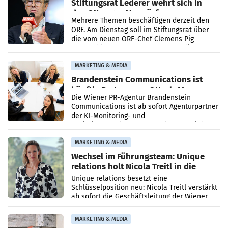
Stiftungsrat Lederer wehrt sich in
den SN gegen Vorwürfe
Mehrere Themen beschäftigen derzeit den
ORF. Am Dienstag soll im Stiftungsrat über
die vom neuen ORF-Chef Clemens Pig
vorgeschlagenen Besetzungen für die
Direktionen abgestimmt werden.
MARKETING & MEDIA
Brandenstein Communications ist
künftig Partner von OtterlyAI
Die Wiener PR-Agentur Brandenstein
Communications ist ab sofort Agenturpartner
der KI-Monitoring- und
Optimierungsplattform OtterlyAI. Damit baut
die Agentur ihr Leistungsportfolio
MARKETING & MEDIA
Wechsel im Führungsteam: Unique
relations holt Nicola Treitl in die
Geschäftsleitung
Unique relations besetzt eine
Schlüsselposition neu: Nicola Treitl verstärkt
ab sofort die Geschäftsleitung der Wiener
PR-Agentur an der Seite von Josef Kalina und
Anna Kalina-Mahr.
MARKETING & MEDIA