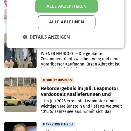
Penny modernisiert zwei Filialen in
Ober- und Niederösterreich
ALLE AKZEPTIEREN
WIENER NEUDORF. – Im Rahmen einer
laufenden Modernisierungsoffensive
erneuert Penny zwei Filialen in Nieder- und
ALLE ABLEHNEN
Oberösterreich. Die beiden Standorte liegen
in Haag sowie im rund
DETAILS ANZEIGEN
RETAIL
Alles bereit für den Wechsel: Jürgen
Albrecht setzt ab 1.1.2027 auf Adeg
WIENER NEUDORF. – Die geplante
Zusammenarbeit zwischen Adeg und dem
Vorarlberger Kaufmann Jürgen Albrecht ist
kartellrechtlich freigegeben: Die
Bundeswettbewerbsbehörde und der
Bundeskartellanwalt
MOBILITY BUSINESS
Rekordergebnis im Juli: Leapmotor
verdoppelt Auslieferungen und
überschreitet die 100.000er-Marke
– Im Juli 2026 erreichte Leapmotor einen
wichtigen Meilenstein und lieferte weltweit
101.267 Fahrzeuge aus, womit sich das
Ergebnis gegenüber Juli 2025 mehr als
verdoppelte (+102
MARKETING & MEDIA