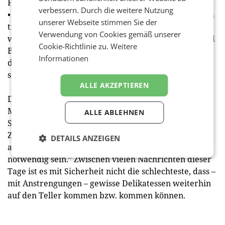
Feige, Olive, Granatapfel oder Mandel.
verbessern. Durch die weitere Nutzung
• Extra Dry:
Hier werden Pflanzen gezeigt, die extrem
unserer Webseite stimmen Sie der
trockenheitsresistent sind und daher auch mit sehr
Verwendung von Cookies gemäß unserer
wenig Wasser auskommen. Sanddorn, Wacholder und
Cookie-Richtlinie zu.
Weitere
Berberitze sind aber stachelig und erschweren
Informationen
dadurch die Ernte. Weingartenpfirsich und Quitte
sind genügsam.
ALLE AKZEPTIEREN
Diese Obstsorten stellen im derzeitigen
Marmeladenspektrum nur eine Minderheit dar.
ALLE ABLEHNEN
Schauer bilanziert: „Aus meiner Sicht wird auch in
Zukunft kein Weg an der Marille vorbeiführen –
DETAILS ANZEIGEN
allerdings werden größere Schutzmaßnahmen
notwendig sein.” Zwischen vielen Nachrichten dieser
Tage ist es mit Sicherheit nicht die schlechteste, dass –
mit Anstrengungen – gewisse Delikatessen weiterhin
auf den Teller kommen bzw. kommen können.