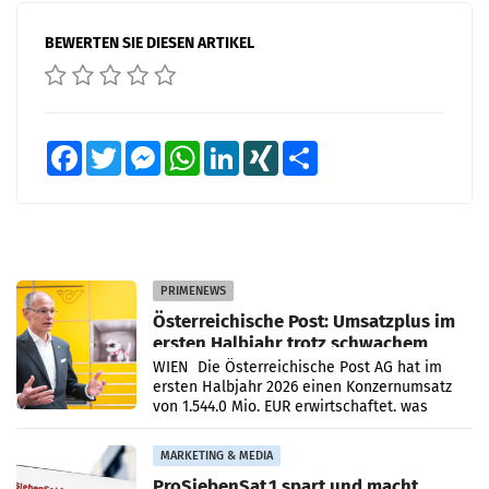
BEWERTEN SIE DIESEN ARTIKEL
Facebook
Twitter
Messenger
WhatsApp
LinkedIn
XING
Teilen
PRIMENEWS
Österreichische Post: Umsatzplus im
ersten Halbjahr trotz schwachem
Briefgeschäft
WIEN Die Österreichische Post AG hat im
ersten Halbjahr 2026 einen Konzernumsatz
von 1.544,0 Mio. EUR erwirtschaftet, was
einem Plus von 3,8 Prozent gegenüber dem
Vergleichszeitraum
MARKETING & MEDIA
ProSiebenSat.1 spart und macht