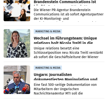
Brandenstein Communications ist
künftig Partner von OtterlyAI
Die Wiener PR-Agentur Brandenstein
Communications ist ab sofort Agenturpartner
der KI-Monitoring- und
Optimierungsplattform OtterlyAI. Damit baut
die Agentur ihr Leistungsportfolio
MARKETING & MEDIA
Wechsel im Führungsteam: Unique
relations holt Nicola Treitl in die
Geschäftsleitung
Unique relations besetzt eine
Schlüsselposition neu: Nicola Treitl verstärkt
ab sofort die Geschäftsleitung der Wiener
PR-Agentur an der Seite von Josef Kalina und
Anna Kalina-Mahr.
MARKETING & MEDIA
Ungarn: Journalisten
dokumentierten Manipulation und
Zensur
Eine fast 500-seitige Dokumentation von
Mitarbeitern der Ungarischen
Nachrichtenagentur MTI soll die
systematische Nachrichten-Manipulation und
Zensur bei der Agentur während der Zeit