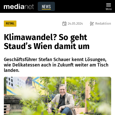
menu
NEWS
Menü
event
draw
24.05.2024
Redaktion
RETAIL
Klimawandel? So geht
Staud’s Wien damit um
Geschäftsführer Stefan Schauer kennt Lösungen,
wie Delikatessen auch in Zukunft weiter am Tisch
landen.