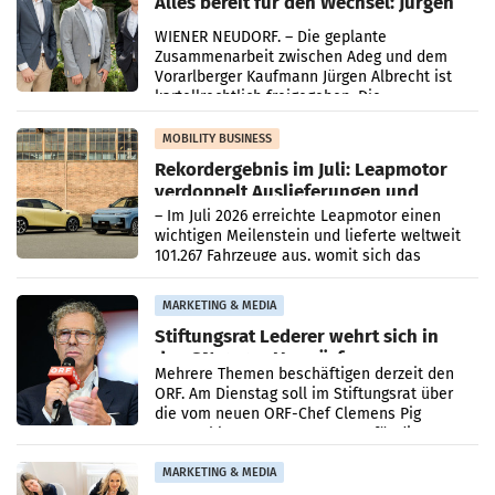
Alles bereit für den Wechsel: Jürgen
Albrecht setzt ab 1.1.2027 auf Adeg
WIENER NEUDORF. – Die geplante
Zusammenarbeit zwischen Adeg und dem
Vorarlberger Kaufmann Jürgen Albrecht ist
kartellrechtlich freigegeben: Die
Bundeswettbewerbsbehörde und der
Bundeskartellanwalt
MOBILITY BUSINESS
Rekordergebnis im Juli: Leapmotor
verdoppelt Auslieferungen und
überschreitet die 100.000er-Marke
– Im Juli 2026 erreichte Leapmotor einen
wichtigen Meilenstein und lieferte weltweit
101.267 Fahrzeuge aus, womit sich das
Ergebnis gegenüber Juli 2025 mehr als
verdoppelte (+102
MARKETING & MEDIA
Stiftungsrat Lederer wehrt sich in
den SN gegen Vorwürfe
Mehrere Themen beschäftigen derzeit den
ORF. Am Dienstag soll im Stiftungsrat über
die vom neuen ORF-Chef Clemens Pig
vorgeschlagenen Besetzungen für die
Direktionen abgestimmt werden.
MARKETING & MEDIA