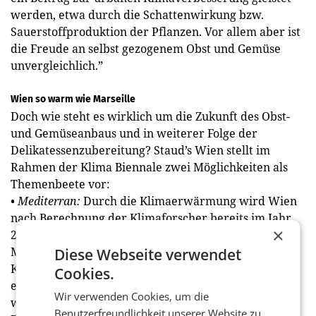
werden, etwa durch die Schattenwirkung bzw.
Sauerstoffproduktion der Pflanzen. Vor allem aber ist
die Freude an selbst gezogenem Obst und Gemüse
unvergleichlich.”
Wien so warm wie Marseille
Doch wie steht es wirklich um die Zukunft des Obst-
und Gemüseanbaus und in weiterer Folge der
Delikatessenzubereitung? Staud’s Wien stellt im
Rahmen der Klima Biennale zwei Möglichkeiten als
Themenbeete vor:
• Mediterran:
Durch die Klimaerwärmung wird Wien
nach Berechnung der Klimaforscher bereits im Jahr
×
2050 das Klima der französischen Mittelmeerstadt
Marseille erreicht haben. Frost und ausgedehnte
Diese Webseite verwendet
Kälte­perioden werden uns im Winter dennoch nicht
Cookies.
erspart bleiben. Es müssen Pflanzen angebaut
Wir verwenden Cookies, um die
werden, die eine höhere Trockenheit vertragen:
Benutzerfreundlichkeit unserer Website zu