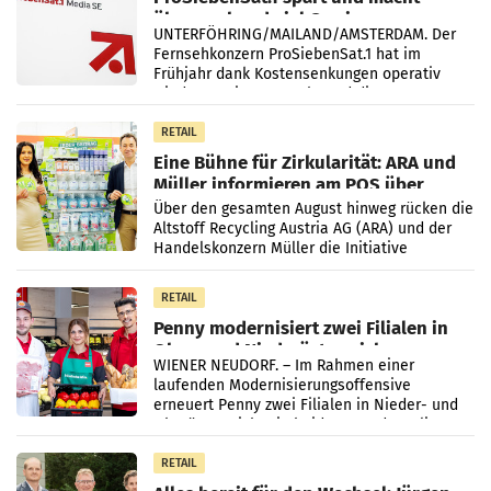
überraschend viel Gewinn
UNTERFÖHRING/MAILAND/AMSTERDAM. Der
Fernsehkonzern ProSiebenSat.1 hat im
Frühjahr dank Kostensenkungen operativ
wieder Gewinn gemacht und die
Markterwartung deutlich übertroffen.
RETAIL
Eine Bühne für Zirkularität: ARA und
Müller informieren am POS über
Kreislauffähigkeit
Über den gesamten August hinweg rücken die
Altstoff Recycling Austria AG (ARA) und der
Handelskonzern Müller die Initiative
„Kreislauf-Helden“ in allen österreichischen
Müller-Filialen
RETAIL
Penny modernisiert zwei Filialen in
Ober- und Niederösterreich
WIENER NEUDORF. – Im Rahmen einer
laufenden Modernisierungsoffensive
erneuert Penny zwei Filialen in Nieder- und
Oberösterreich. Die beiden Standorte liegen
in Haag sowie im rund
RETAIL