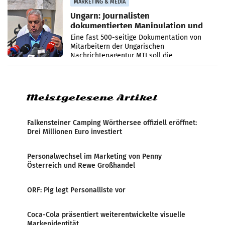
MARKETING & MEDIA
Ungarn: Journalisten
dokumentierten Manipulation und
Zensur
Eine fast 500-seitige Dokumentation von
Mitarbeitern der Ungarischen
Nachrichtenagentur MTI soll die
systematische Nachrichten-Manipulation und
Zensur bei der Agentur während der Zeit
Meistgelesene Artikel
Falkensteiner Camping Wörthersee offiziell eröffnet:
Drei Millionen Euro investiert
Personalwechsel im Marketing von Penny
Österreich und Rewe Großhandel
ORF: Pig legt Personalliste vor
Coca-Cola präsentiert weiterentwickelte visuelle
Markenidentität