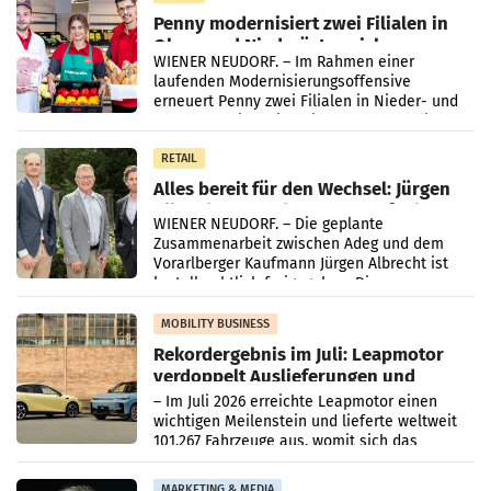
Penny modernisiert zwei Filialen in
Ober- und Niederösterreich
WIENER NEUDORF. – Im Rahmen einer
laufenden Modernisierungsoffensive
erneuert Penny zwei Filialen in Nieder- und
Oberösterreich. Die beiden Standorte liegen
in Haag sowie im rund
RETAIL
Alles bereit für den Wechsel: Jürgen
Albrecht setzt ab 1.1.2027 auf Adeg
WIENER NEUDORF. – Die geplante
Zusammenarbeit zwischen Adeg und dem
Vorarlberger Kaufmann Jürgen Albrecht ist
kartellrechtlich freigegeben: Die
Bundeswettbewerbsbehörde und der
Bundeskartellanwalt
MOBILITY BUSINESS
Rekordergebnis im Juli: Leapmotor
verdoppelt Auslieferungen und
überschreitet die 100.000er-Marke
– Im Juli 2026 erreichte Leapmotor einen
wichtigen Meilenstein und lieferte weltweit
101.267 Fahrzeuge aus, womit sich das
Ergebnis gegenüber Juli 2025 mehr als
verdoppelte (+102
MARKETING & MEDIA