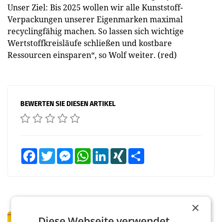
Unser Ziel: Bis 2025 wollen wir alle Kunststoff-
Verpackungen unserer Eigenmarken maximal
recyclingfähig machen. So lassen sich wichtige
Wertstoffkreisläufe schließen und kostbare
Ressourcen einsparen“, so Wolf weiter. (red)
BEWERTEN SIE DIESEN ARTIKEL
Facebook
Twitter
Messenger
WhatsApp
LinkedIn
XING
Teilen
×
PRIMENEWS
Diese Webseite verwendet