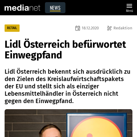
menu
NEWS
Menü
event
draw
18.12.2020
Redaktion
RETAIL
Lidl Österreich befürwortet
Einwegpfand
Lidl Österreich bekennt sich ausdrücklich zu
den Zielen des Kreislaufwirtschaftspakets
der EU und stellt sich als einziger
Lebensmittelhändler in Österreich nicht
gegen den Einwegpfand.