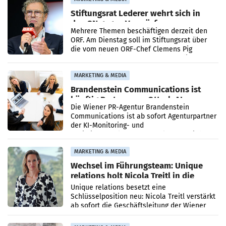
Stiftungsrat Lederer wehrt sich in
den SN gegen Vorwürfe
Mehrere Themen beschäftigen derzeit den
ORF. Am Dienstag soll im Stiftungsrat über
die vom neuen ORF-Chef Clemens Pig
vorgeschlagenen Besetzungen für die
Direktionen abgestimmt werden.
MARKETING & MEDIA
Brandenstein Communications ist
künftig Partner von OtterlyAI
Die Wiener PR-Agentur Brandenstein
Communications ist ab sofort Agenturpartner
der KI-Monitoring- und
Optimierungsplattform OtterlyAI. Damit baut
die Agentur ihr Leistungsportfolio
MARKETING & MEDIA
Wechsel im Führungsteam: Unique
relations holt Nicola Treitl in die
Geschäftsleitung
Unique relations besetzt eine
Schlüsselposition neu: Nicola Treitl verstärkt
ab sofort die Geschäftsleitung der Wiener
PR-Agentur an der Seite von Josef Kalina und
Anna Kalina-Mahr.