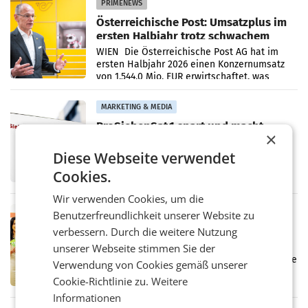
PRIMENEWS
Österreichische Post: Umsatzplus im
ersten Halbjahr trotz schwachem
Briefgeschäft
WIEN Die Österreichische Post AG hat im
ersten Halbjahr 2026 einen Konzernumsatz
von 1.544,0 Mio. EUR erwirtschaftet, was
einem Plus von 3,8 Prozent gegenüber dem
Vergleichszeitraum
MARKETING & MEDIA
ProSiebenSat.1 spart und macht
×
überraschend viel Gewinn
UNTERFÖHRING/MAILAND/AMSTERDAM. Der
Diese Webseite verwendet
Fernsehkonzern ProSiebenSat.1 hat im
Cookies.
Frühjahr dank Kostensenkungen operativ
wieder Gewinn gemacht und die
Wir verwenden Cookies, um die
Markterwartung deutlich übertroffen.
RETAIL
Benutzerfreundlichkeit unserer Website zu
Eine Bühne für Zirkularität: ARA und
verbessern. Durch die weitere Nutzung
Müller informieren am POS über
unserer Webseite stimmen Sie der
Kreislauffähigkeit
Über den gesamten August hinweg rücken die
Verwendung von Cookies gemäß unserer
Altstoff Recycling Austria AG (ARA) und der
Cookie-Richtlinie zu.
Weitere
Handelskonzern Müller die Initiative
„Kreislauf-Helden“ in allen österreichischen
Informationen