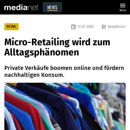
menu
NEWS
Menü
event
draw
17.07.2025
Redaktion
RETAIL
Micro-Retailing wird zum
Alltagsphänomen
Private Verkäufe boomen online und fördern
nachhaltigen Konsum.