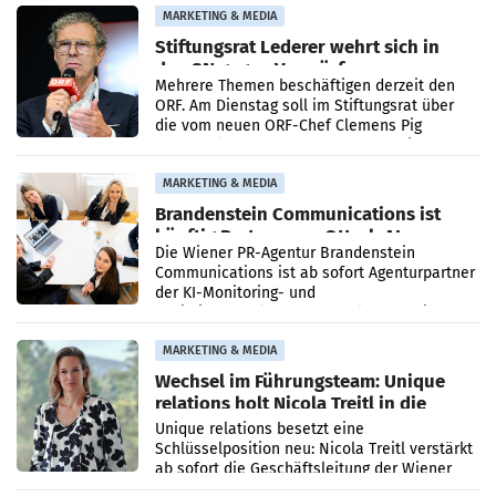
verdoppelte (+102
MARKETING & MEDIA
Stiftungsrat Lederer wehrt sich in
den SN gegen Vorwürfe
Mehrere Themen beschäftigen derzeit den
ORF. Am Dienstag soll im Stiftungsrat über
die vom neuen ORF-Chef Clemens Pig
vorgeschlagenen Besetzungen für die
Direktionen abgestimmt werden.
MARKETING & MEDIA
Brandenstein Communications ist
künftig Partner von OtterlyAI
Die Wiener PR-Agentur Brandenstein
Communications ist ab sofort Agenturpartner
der KI-Monitoring- und
Optimierungsplattform OtterlyAI. Damit baut
die Agentur ihr Leistungsportfolio
MARKETING & MEDIA
Wechsel im Führungsteam: Unique
relations holt Nicola Treitl in die
Geschäftsleitung
Unique relations besetzt eine
Schlüsselposition neu: Nicola Treitl verstärkt
ab sofort die Geschäftsleitung der Wiener
PR-Agentur an der Seite von Josef Kalina und