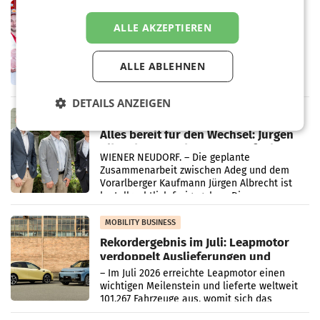
Müller-Filialen
RETAIL
Penny modernisiert zwei Filialen in
ALLE AKZEPTIEREN
Ober- und Niederösterreich
WIENER NEUDORF. – Im Rahmen einer
laufenden Modernisierungsoffensive
ALLE ABLEHNEN
erneuert Penny zwei Filialen in Nieder- und
Oberösterreich. Die beiden Standorte liegen
DETAILS ANZEIGEN
in Haag sowie im rund
RETAIL
Alles bereit für den Wechsel: Jürgen
Albrecht setzt ab 1.1.2027 auf Adeg
WIENER NEUDORF. – Die geplante
Zusammenarbeit zwischen Adeg und dem
Vorarlberger Kaufmann Jürgen Albrecht ist
kartellrechtlich freigegeben: Die
Bundeswettbewerbsbehörde und der
Bundeskartellanwalt
MOBILITY BUSINESS
Rekordergebnis im Juli: Leapmotor
verdoppelt Auslieferungen und
überschreitet die 100.000er-Marke
– Im Juli 2026 erreichte Leapmotor einen
wichtigen Meilenstein und lieferte weltweit
101.267 Fahrzeuge aus, womit sich das
Ergebnis gegenüber Juli 2025 mehr als