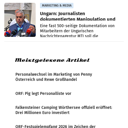
Anna Kalina-Mahr.
MARKETING & MEDIA
Ungarn: Journalisten
dokumentierten Manipulation und
Zensur
Eine fast 500-seitige Dokumentation von
Mitarbeitern der Ungarischen
Nachrichtenagentur MTI soll die
systematische Nachrichten-Manipulation und
Zensur bei der Agentur während der Zeit
Meistgelesene Artikel
Personalwechsel im Marketing von Penny
Österreich und Rewe Großhandel
ORF: Pig legt Personalliste vor
Falkensteiner Camping Wörthersee offiziell eröffnet:
Drei Millionen Euro investiert
ORF-Festspielempfang 2026 im Zeichen der