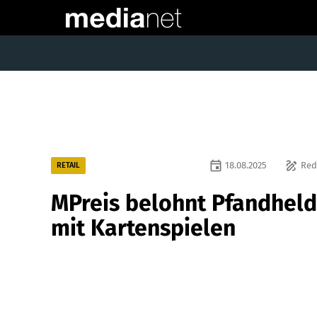
event
draw
18.08.2025
Red
RETAIL
MPreis belohnt Pfandhel
mit Kartenspielen