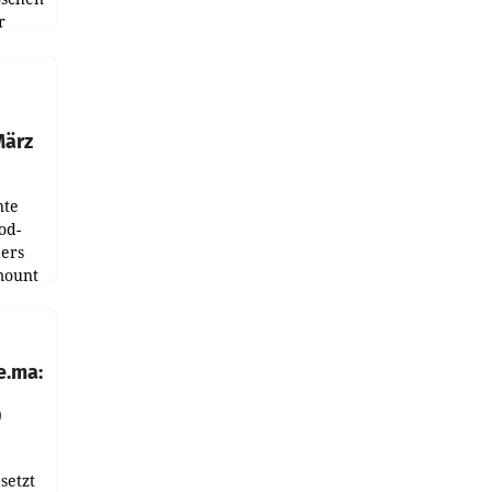
r
ndung
tation
März
nte
od-
ers
mount
ess zu
e.ma:
0
setzt