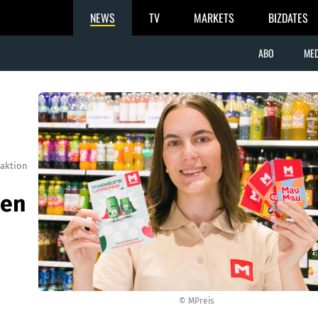
NEWS
TV
MARKETS
BIZDATES
ABO
MED
aktion
den
© MPreis