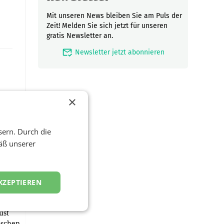
Mit unseren News bleiben Sie am Puls der
Zeit! Melden Sie sich jetzt für unseren
gratis Newsletter an.
mark_email_read
Newsletter jetzt abonnieren
×
sern. Durch die
äß unserer
en
KZEPTIEREN
und
ust
oschen