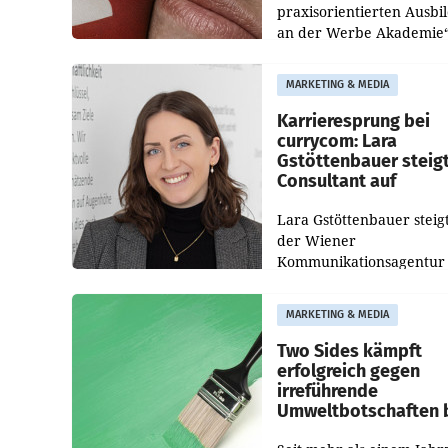
praxisorientierten Ausbi
an der Werbe Akademie“
die Bildungseinrichtung 
WIFI Wien eine neue
MARKETING & MEDIA
Imagekampagne gestarte
Karrieresprung bei
currycom: Lara
Gstöttenbauer steig
Consultant auf
Lara Gstöttenbauer steigt
der Wiener
Kommunikationsagentur
currycom communicatio
partners zum Consultant 
MARKETING & MEDIA
Die 27-jährige Beraterin
betreut Kundinnen und
Two Sides kämpft
Kunden in den Bereiche
erfolgreich gegen
irreführende
Umweltbotschaften 
Papiereinsatz