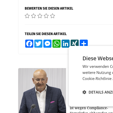
BEWERTEN SIE DIESEN ARTIKEL
TEILEN SIE DIESEN ARTIKEL
Facebook
Twitter
Messenger
WhatsApp
LinkedIn
XING
Teilen
Diese Webse
Wir verwenden Co
weitere Nutzung 
PRIMENEWS
Cookie-Richtlinie
ORF III: Peter Schöbe
abberufen und beurl
DETAILS ANZ
WIEN ORF-III-Co-
Geschäftsführer Peter S
ist wegen Compliance-