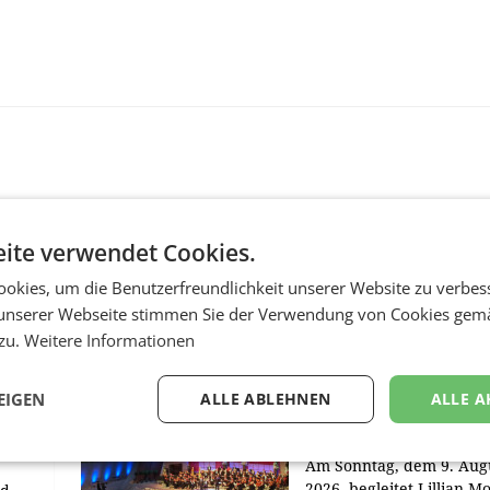
ite verwendet Cookies.
okies, um die Benutzerfreundlichkeit unserer Website zu verbes
unserer Webseite stimmen Sie der Verwendung von Cookies gem
MARKETING & MEDIA
 zu.
Weitere Informationen
r
ORF-Kulturmatinee
aubt
widmet sich 20 Jahr
EIGEN
ALLE ABLEHNEN
ALLE A
Grafenegg Festival 
Peter Simonischek
chöber
Am Sonntag, dem 9. Aug
2026, begleitet Lillian M