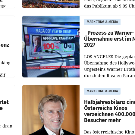
nd
das Publikum ab 9.05 Uh
ORF
durch die ORF-
r APA
„Kulturmatinee“. Die Se
MARKETING & MEDIA
startet mit der Dokumen
„20 Jahre Grafenegg
Prozess zu Warner-
t
Übernahme erst im 
senz
2027
LOS ANGELES Die gepla
nking
Übernahme des Hollywo
Urgesteins Warner Broth
ölf
durch den Rivalen Para
wird noch lange in der
siert,
Schwebe bleiben. Eine
MARKETING & MEDIA
d
Richterin setzte den Proz
rtet
Halbjahresbilanz cin
e
Österreichs Kinos
verzeichnen 400.00
Besucher mehr
r dran
Das österreichische Kino 