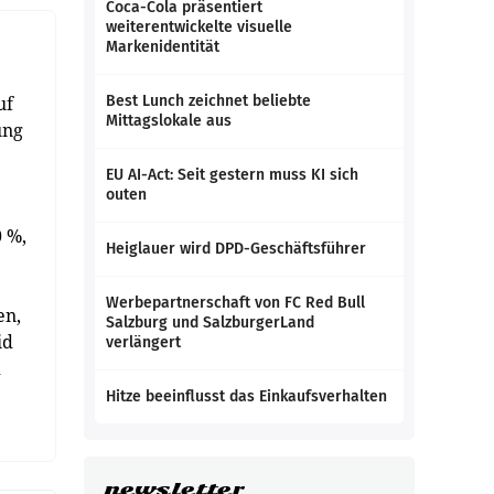
Coca-Cola präsentiert
weiterentwickelte visuelle
Markenidentität
uf
Best Lunch zeichnet beliebte
Mittagslokale aus
ung
EU AI-Act: Seit gestern muss KI sich
outen
0 %,
Heiglauer wird DPD-Geschäftsführer
Werbepartnerschaft von FC Red Bull
en,
Salzburg und SalzburgerLand
id
verlängert
d
Hitze beeinflusst das Einkaufsverhalten
newsletter