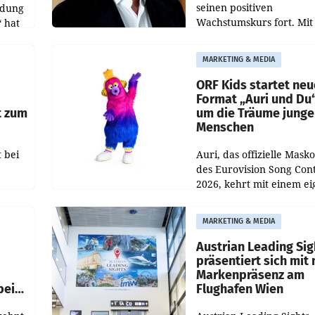
seinen positiven
ldung
Wachstumskurs fort. Mit
 hat
rund 400.000 Besucheri
des
und Besucher höheren
MARKETING & MEDIA
Nettoreichweite im erst
t.
Halbjahr 2026 gegenüb
ORF Kids startet ne
Format „Auri und Du
t zum
um die Träume junge
Menschen
 bei
Auri, das offizielle Mask
des Eurovision Song Cont
2026, kehrt mit einem e
n
Format auf den Bildschi
auf.
zurück. In der neuen S
MARKETING & MEDIA
„Auri und Du“ bei ORF K
steht
Austrian Leading Sig
n
präsentiert sich mit
Markenpräsenz am
beim
Flughafen Wien