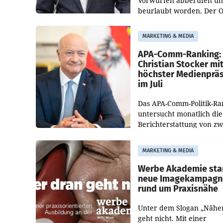
Vorwürfen abberufen u
beurlaubt worden. Der 
bestätigte gegenüber de
entsprechende
MARKETING & MEDIA
Medienberichte.
APA-Comm-Ranking:
Christian Stocker mi
höchster Medienprä
im Juli
Das APA-Comm-Politik-Ra
untersucht monatlich die
Berichterstattung von zw
österreichischen
Tageszeitungen und analy
MARKETING & MEDIA
welche Politikerinnen un
Politiker Österreichs die
Werbe Akademie sta
neue Imagekampagn
rund um Praxisnähe
Unter dem Slogan „Nähe
geht nicht. Mit einer