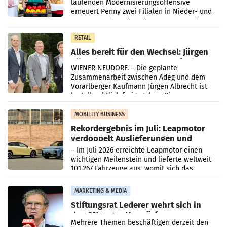
laufenden Modernisierungsoffensive
erneuert Penny zwei Filialen in Nieder- und
Oberösterreich. Die beiden Standorte liegen
in Haag sowie im rund
RETAIL
Alles bereit für den Wechsel: Jürgen
Albrecht setzt ab 1.1.2027 auf Adeg
WIENER NEUDORF. – Die geplante
Zusammenarbeit zwischen Adeg und dem
Vorarlberger Kaufmann Jürgen Albrecht ist
kartellrechtlich freigegeben: Die
Bundeswettbewerbsbehörde und der
Bundeskartellanwalt
MOBILITY BUSINESS
Rekordergebnis im Juli: Leapmotor
verdoppelt Auslieferungen und
überschreitet die 100.000er-Marke
– Im Juli 2026 erreichte Leapmotor einen
wichtigen Meilenstein und lieferte weltweit
101.267 Fahrzeuge aus, womit sich das
Ergebnis gegenüber Juli 2025 mehr als
verdoppelte (+102
MARKETING & MEDIA
Stiftungsrat Lederer wehrt sich in
den SN gegen Vorwürfe
Mehrere Themen beschäftigen derzeit den