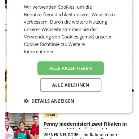
ersten Halbjahr 2026 einen Konzernumsatz
Wir verwenden Cookies, um die
von 1.544,0 Mio. EUR erwirtschaftet, was
einem Plus von 3,8 Prozent gegenüber dem
Benutzerfreundlichkeit unserer Website zu
Vergleichszeitraum
verbessern. Durch die weitere Nutzung
MARKETING & MEDIA
unserer Webseite stimmen Sie der
ProSiebenSat.1 spart und macht
überraschend viel Gewinn
Verwendung von Cookies gemäß unserer
UNTERFÖHRING/MAILAND/AMSTERDAM. Der
Cookie-Richtlinie zu.
Weitere
Fernsehkonzern ProSiebenSat.1 hat im
Informationen
Frühjahr dank Kostensenkungen operativ
wieder Gewinn gemacht und die
Markterwartung deutlich übertroffen.
ALLE AKZEPTIEREN
RETAIL
Eine Bühne für Zirkularität: ARA und
Müller informieren am POS über
ALLE ABLEHNEN
Kreislauffähigkeit
Über den gesamten August hinweg rücken die
Altstoff Recycling Austria AG (ARA) und der
DETAILS ANZEIGEN
Handelskonzern Müller die Initiative
„Kreislauf-Helden“ in allen österreichischen
Müller-Filialen
RETAIL
Penny modernisiert zwei Filialen in
Ober- und Niederösterreich
WIENER NEUDORF. – Im Rahmen einer