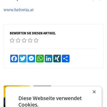
www.helvetia.at
BEWERTEN SIE DIESEN ARTIKEL
Facebook
Twitter
Messenger
WhatsApp
LinkedIn
XING
Teilen
PRIMENEWS
×
Österreichische Post: Umsatzplus im
Diese Webseite verwendet
ersten Halbjahr trotz schwachem
Cookies.
Briefgeschäft
WIEN Die Österreichische Post AG hat im