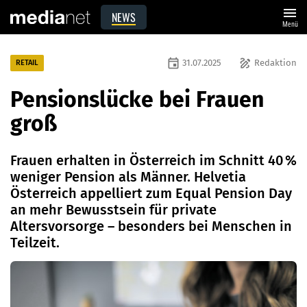
menu
NEWS
Menü
event
draw
31.07.2025
Redaktion
RETAIL
Pensionslücke bei Frauen
groß
Frauen erhalten in Österreich im Schnitt 40 %
weniger Pension als Männer. Helvetia
Österreich appelliert zum Equal Pension Day
an mehr Bewusstsein für private
Altersvorsorge – besonders bei Menschen in
Teilzeit.