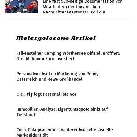
Zensur
Eine fast 500-seitige Dokumentation von
Mitarbeitern der Ungarischen
Nachrichtenagentur MTI soll die
systematische Nachrichten-Manipulation und
Zensur bei der Agentur während der Zeit
Meistgelesene Artikel
Falkensteiner Camping Wörthersee offiziell eröffnet:
Drei Millionen Euro investiert
Personalwechsel im Marketing von Penny
Österreich und Rewe Großhandel
ORF: Pig legt Personalliste vor
Immobilien-Analyse: Eigentumsquote sinkt auf
Tiefstand
Coca-Cola präsentiert weiterentwickelte visuelle
Markenidentität