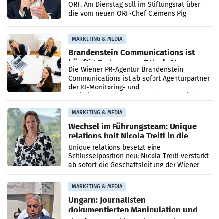
ORF. Am Dienstag soll im Stiftungsrat über
die vom neuen ORF-Chef Clemens Pig
vorgeschlagenen Besetzungen für die
Direktionen abgestimmt werden.
MARKETING & MEDIA
Brandenstein Communications ist
künftig Partner von OtterlyAI
Die Wiener PR-Agentur Brandenstein
Communications ist ab sofort Agenturpartner
der KI-Monitoring- und
Optimierungsplattform OtterlyAI. Damit baut
die Agentur ihr Leistungsportfolio
MARKETING & MEDIA
Wechsel im Führungsteam: Unique
relations holt Nicola Treitl in die
Geschäftsleitung
Unique relations besetzt eine
Schlüsselposition neu: Nicola Treitl verstärkt
ab sofort die Geschäftsleitung der Wiener
PR-Agentur an der Seite von Josef Kalina und
Anna Kalina-Mahr.
MARKETING & MEDIA
Ungarn: Journalisten
dokumentierten Manipulation und