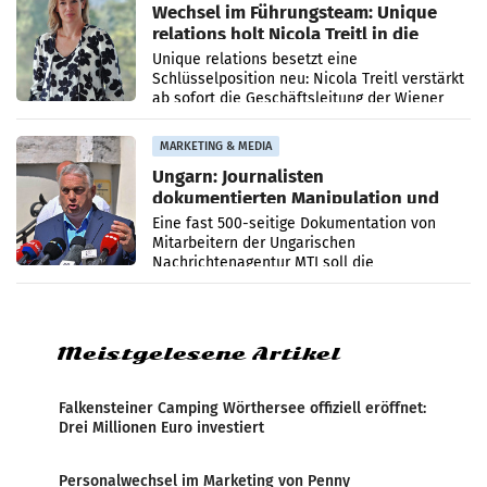
Wechsel im Führungsteam: Unique
relations holt Nicola Treitl in die
Geschäftsleitung
Unique relations besetzt eine
Schlüsselposition neu: Nicola Treitl verstärkt
ab sofort die Geschäftsleitung der Wiener
PR-Agentur an der Seite von Josef Kalina und
Anna Kalina-Mahr.
MARKETING & MEDIA
Ungarn: Journalisten
dokumentierten Manipulation und
Zensur
Eine fast 500-seitige Dokumentation von
Mitarbeitern der Ungarischen
Nachrichtenagentur MTI soll die
systematische Nachrichten-Manipulation und
Zensur bei der Agentur während der Zeit
Meistgelesene Artikel
Falkensteiner Camping Wörthersee offiziell eröffnet:
Drei Millionen Euro investiert
Personalwechsel im Marketing von Penny