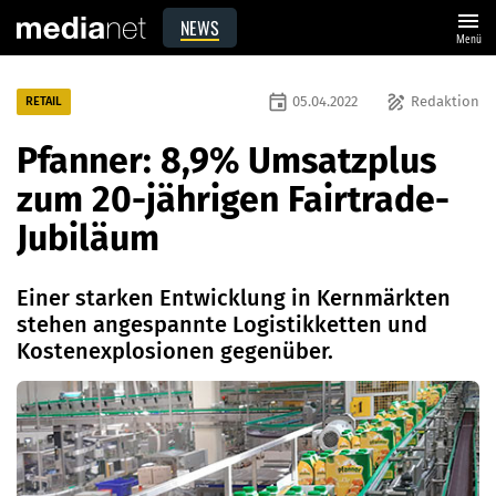
menu
NEWS
Menü
event
draw
05.04.2022
Redaktion
RETAIL
Pfanner: 8,9% Umsatzplus
zum 20-jährigen Fairtrade-
Jubiläum
Einer starken Entwicklung in Kernmärkten
stehen angespannte Logistikketten und
Kostenexplosionen gegenüber.