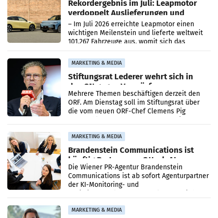
Rekordergebnis im Juli: Leapmotor
verdoppelt Auslieferungen und
überschreitet die 100.000er-Marke
– Im Juli 2026 erreichte Leapmotor einen
wichtigen Meilenstein und lieferte weltweit
101.267 Fahrzeuge aus, womit sich das
Ergebnis gegenüber Juli 2025 mehr als
verdoppelte (+102
MARKETING & MEDIA
Stiftungsrat Lederer wehrt sich in
den SN gegen Vorwürfe
Mehrere Themen beschäftigen derzeit den
ORF. Am Dienstag soll im Stiftungsrat über
die vom neuen ORF-Chef Clemens Pig
vorgeschlagenen Besetzungen für die
Direktionen abgestimmt werden.
MARKETING & MEDIA
Brandenstein Communications ist
künftig Partner von OtterlyAI
Die Wiener PR-Agentur Brandenstein
Communications ist ab sofort Agenturpartner
der KI-Monitoring- und
Optimierungsplattform OtterlyAI. Damit baut
die Agentur ihr Leistungsportfolio
MARKETING & MEDIA