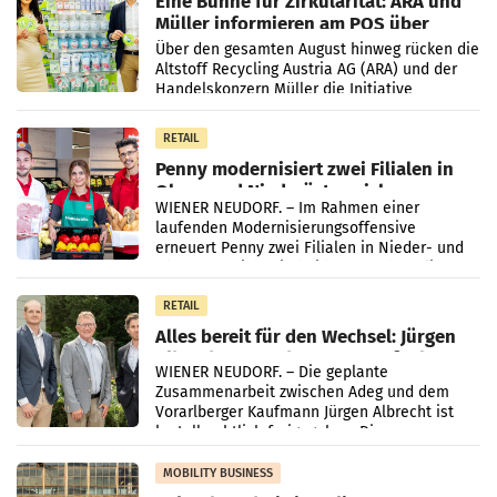
Eine Bühne für Zirkularität: ARA und
Müller informieren am POS über
Kreislauffähigkeit
Über den gesamten August hinweg rücken die
Altstoff Recycling Austria AG (ARA) und der
Handelskonzern Müller die Initiative
„Kreislauf-Helden“ in allen österreichischen
Müller-Filialen
RETAIL
Penny modernisiert zwei Filialen in
Ober- und Niederösterreich
WIENER NEUDORF. – Im Rahmen einer
laufenden Modernisierungsoffensive
erneuert Penny zwei Filialen in Nieder- und
Oberösterreich. Die beiden Standorte liegen
in Haag sowie im rund
RETAIL
Alles bereit für den Wechsel: Jürgen
Albrecht setzt ab 1.1.2027 auf Adeg
WIENER NEUDORF. – Die geplante
Zusammenarbeit zwischen Adeg und dem
Vorarlberger Kaufmann Jürgen Albrecht ist
kartellrechtlich freigegeben: Die
Bundeswettbewerbsbehörde und der
Bundeskartellanwalt
MOBILITY BUSINESS