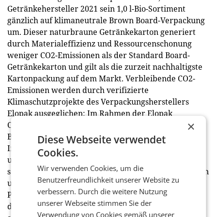
Getränkehersteller 2021 sein 1,0 l-Bio-Sortiment
gänzlich auf klimaneutrale Brown Board-Verpackung
um. Dieser naturbraune Getränkekarton generiert
durch Materialeffizienz und Ressourcenschonung
weniger CO2-Emissionen als der Standard Board-
Getränkekarton und gilt als die zurzeit nachhaltigste
Kartonpackung auf dem Markt. Verbleibende CO2-
Emissionen werden durch verifizierte
Klimaschutzprojekte des Verpackungsherstellers
Elopak ausgeglichen: Im Rahmen der Elopak
×
CarbonNeutral-Zertifizierung werden mit der Brown
Board-Verpackung das Regenwald-Schutzprojekt in
Diese Webseite verwendet
Indonesien und das Kochherdprojekt in Kenia
Cookies.
unterstützt. „Für das Klima spielt es keine Rolle, wo
Wir verwenden Cookies, um die
schädliche Treibhausgase in die Atmosphäre gelangen
Benutzerfreundlichkeit unserer Website zu
und wo sie reduziert werden“, erläutert Peter
verbessern. Durch die weitere Nutzung
Pfanner die Maßnahmen und fügt hinzu: „Wichtig ist,
unserer Webseite stimmen Sie der
dass die weltweiten Emissionen in der Summe
Verwendung von Cookies gemäß unserer