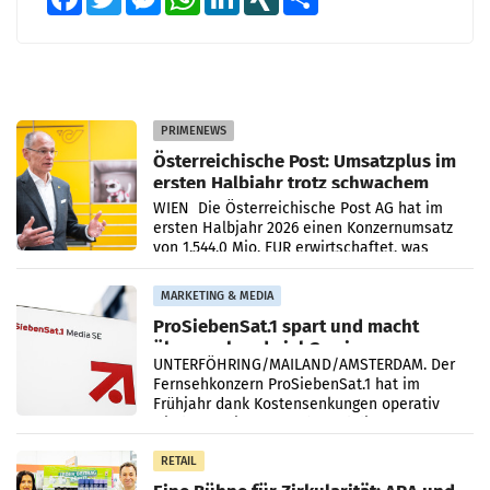
PRIMENEWS
Österreichische Post: Umsatzplus im
ersten Halbjahr trotz schwachem
Briefgeschäft
WIEN Die Österreichische Post AG hat im
ersten Halbjahr 2026 einen Konzernumsatz
von 1.544,0 Mio. EUR erwirtschaftet, was
einem Plus von 3,8 Prozent gegenüber dem
Vergleichszeitraum
MARKETING & MEDIA
ProSiebenSat.1 spart und macht
überraschend viel Gewinn
UNTERFÖHRING/MAILAND/AMSTERDAM. Der
Fernsehkonzern ProSiebenSat.1 hat im
Frühjahr dank Kostensenkungen operativ
wieder Gewinn gemacht und die
Markterwartung deutlich übertroffen.
RETAIL