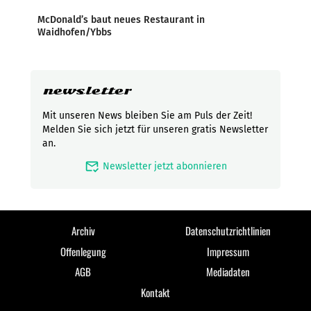
McDonald’s baut neues Restaurant in
Waidhofen/Ybbs
newsletter
Mit unseren News bleiben Sie am Puls der Zeit!
Melden Sie sich jetzt für unseren gratis Newsletter
an.
mark_email_read
Newsletter jetzt abonnieren
Archiv
Datenschutzrichtlinien
Offenlegung
Impressum
AGB
Mediadaten
Kontakt