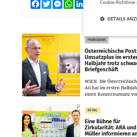
Cookie-Richtlinie
Facebook
Twitter
Messenger
WhatsApp
LinkedIn
XING
Teilen
DETAILS ANZ
PRIMENEWS
Österreichische Post
Umsatzplus im erste
Halbjahr trotz schw
Briefgeschäft
WIEN Die Österreichisch
AG hat im ersten Halbja
einen Konzernumsatz vo
1.544,0 Mio. EUR
erwirtschaftet, was eine
RETAIL
von 3,8 Prozent gegenüb
dem Vergleichszeitraum
Eine Bühne für
Zirkularität: ARA und
Müller informieren a