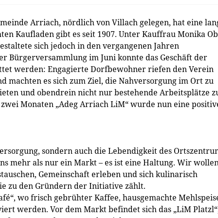
inde Arriach, nördlich von Villach gelegen, hat eine lan
ten Kaufladen gibt es seit 1907. Unter Kauffrau Monika Ob
estaltete sich jedoch in den vergangenen Jahren
iner Bürgerversammlung im Juni konnte das Geschäft der
ttet werden: Engagierte Dorfbewohner riefen den Verein
nd machten es sich zum Ziel, die Nahversorgung im Ort zu
bieten und obendrein nicht nur bestehende Arbeitsplätze z
h zwei Monaten „Adeg Arriach LiM“ wurde nun eine positiv
hversorgung, sondern auch die Lebendigkeit des Ortszentru
 uns mehr als nur ein Markt – es ist eine Haltung. Wir wolle
tauschen, Gemeinschaft erleben und sich kulinarisch
ie zu den Gründern der Initiative zählt.
Café“, wo frisch gebrühter Kaffee, hausgemachte Mehlspeis
iert werden. Vor dem Markt befindet sich das „LiM Platzl“