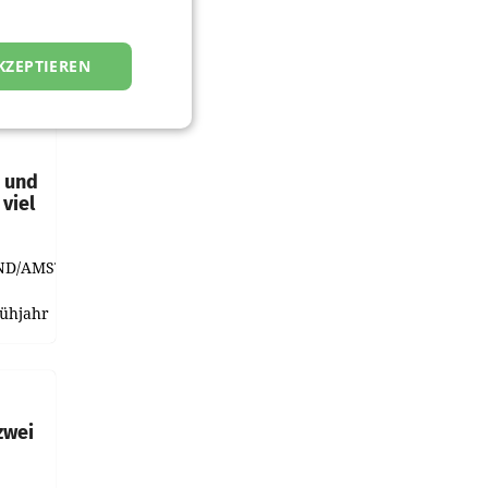
KZEPTIEREN
t und
viel
ND/AMSTERDAM.
rühjahr
h
zwei