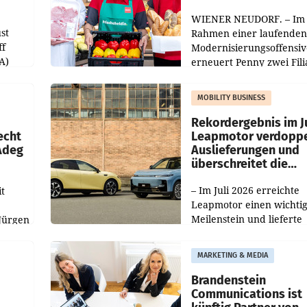
WIENER NEUDORF. – Im
st
Rahmen einer laufenden
ff
Modernisierungsoffensiv
A)
erneuert Penny zwei Fili
Nieder- und Oberösterre
slauf-
Die beiden Standorte lie
MOBILITY BUSINESS
Haag sowie im rund
ilialen
Rekordergebnis im Ju
echt
Leapmotor verdoppe
 Adeg
Auslieferungen und
überschreitet die
100.000er-Marke
– Im Juli 2026 erreichte
t
Leapmotor einen wichti
Meilenstein und lieferte
Jürgen
weltweit 101.267 Fahrze
ich
aus, womit sich das Erge
MARKETING & MEDIA
gegenüber Juli 2025 meh
örde
verdoppelte (+102
walt
Brandenstein
Communications ist