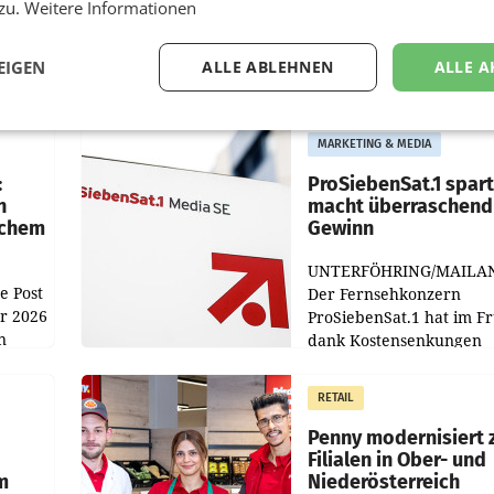
 zu.
Weitere Informationen
EIGEN
ALLE ABLEHNEN
ALLE A
MARKETING & MEDIA
:
ProSiebenSat.1 spar
n
macht überraschend 
achem
Gewinn
UNTERFÖHRING/MAILA
e Post
Der Fernsehkonzern
hr 2026
ProSiebenSat.1 hat im F
n
dank Kostensenkungen
operativ wieder Gewinn
m Plus
gemacht und die
RETAIL
er
Markterwartung deutlic
übertroffen.
Penny modernisiert 
Filialen in Ober- und
m
Niederösterreich