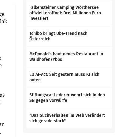
Falkensteiner Camping Wörthersee
offiziell eröffnet: Drei Millionen Euro
ge
investiert
lak
Tchibo bringt Ube-Trend nach
Österreich
McDonald’s baut neues Restaurant in
u
Waidhofen/Ybbs
e
EU AI-Act: Seit gestern muss KI sich
outen
ms
Stiftungsrat Lederer wehrt sich in den
SN gegen Vorwürfe
n
"Das Suchverhalten im Web verändert
sich gerade stark"
en
,