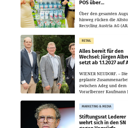
POS über
Kreislauffähigkeit
Über den gesamten Augu
hinweg rücken die Altsto
Recycling Austria AG (AR
und der Handelskonzern
Müller die Initiative „Krei
RETAIL
Helden“ in allen
österreichischen Müller-F
Alles bereit für den
Wechsel: Jürgen Albr
setzt ab 1.1.2027 auf
WIENER NEUDORF. – Die
geplante Zusammenarbei
zwischen Adeg und dem
Vorarlberger Kaufmann 
Albrecht ist kartellrechtl
freigegeben: Die
MARKETING & MEDIA
Bundeswettbewerbsbeh
und der Bundeskartellan
Stiftungsrat Lederer
wehrt sich in den SN