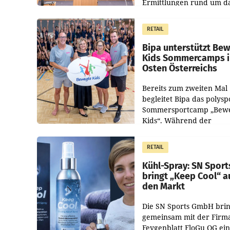
Ermittlungen rund um d
Ableben des Ex-Sektions
im Justizministerium, Chr
RETAIL
Pilnacek, auf sensible
Bipa unterstützt Be
Kids Sommercamps 
Osten Österreichs
Bereits zum zweiten Mal
begleitet Bipa das polysp
Sommersportcamp „Bew
Kids“. Während der
Campwochen in den Mon
Juli und August versorgt
RETAIL
Unternehmen Kinder so
Kühl-Spray: SN Sport
bringt „Keep Cool“ a
den Markt
Die SN Sports GmbH brin
gemeinsam mit der Firm
Feygenblatt FloGu OG ei