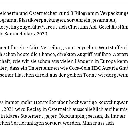
reicherin und Österreicher rund 8 Kilogramm Verpackung
logramm Plastikverpackungen, sortenrein gesammelt,
cycling zugeführt“, freut sich Christian Abl, Geschäftsfüh
de Sammelbilanz 2020.
neut für eine faire Verteilung von recycelten Wertstoffen 
 schon heute die Chance, direkten Zugriff auf ihre Wertst
chaft, wie wir sie schon aus vielen Ländern in Europa kenn
tellen, dass ein Unternehmen wie Coca-Cola HBC Austria G
n seiner Flaschen direkt aus der gelben Tonne wiedergewi
, dass immer mehr Hersteller über hochwertige Recyclingwa
„2021 wird Reclay in Österreich ausschließlich auf heimi
ein klares Statement gegen Ökodumping setzen, da immer
schen Sortieranlagen sortiert werden. Man muss sich