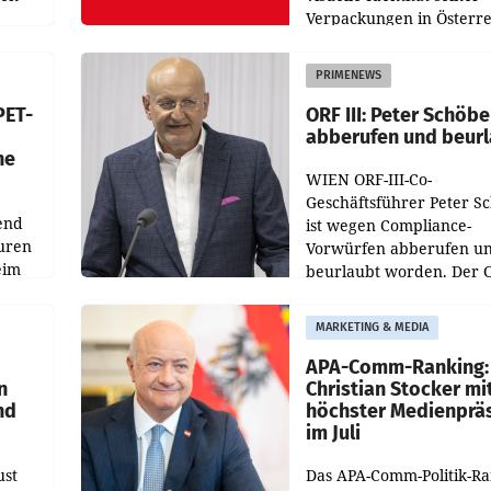
Verpackungen in Österre
 den
vor. Im Mittelpunkt des
ens
Redesigns stehen zentral
PRIMENEWS
ozent
Gestaltungselemente
PET-
ORF III: Peter Schöbe
abberufen und beur
he
WIEN ORF-III-Co-
Geschäftsführer Peter S
end
ist wegen Compliance-
uren
Vorwürfen abberufen u
eim
beurlaubt worden. Der 
bestätigte gegenüber de
uer zu
entsprechende
MARKETING & MEDIA
hsen
Medienberichte.
APA-Comm-Ranking:
n
Christian Stocker mi
nd
höchster Medienprä
im Juli
ust
Das APA-Comm-Politik-R