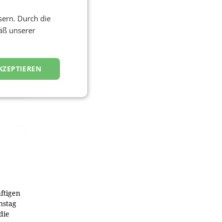
sern. Durch die
äß unserer
KZEPTIEREN
ftigen
nstag
die