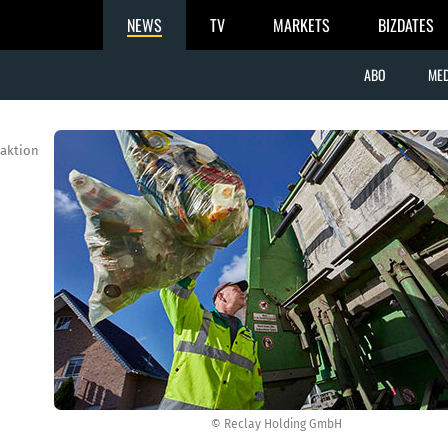
NEWS
TV
MARKETS
BIZDATES
ABO
MED
aktion
© Reclay Holding GmbH