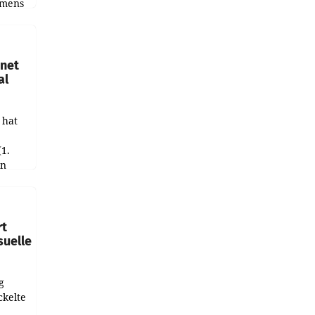
emens
hnet
al
 hat
(1.
in
haftet.
leich
rt
suelle
g
ckelte