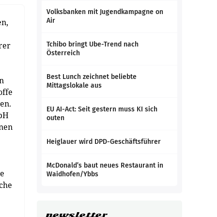
Volksbanken mit Jugendkampagne on
Air
en,
rer
Tchibo bringt Ube-Trend nach
Österreich
Best Lunch zeichnet beliebte
in
Mittagslokale aus
offe
en.
EU AI-Act: Seit gestern muss KI sich
mbH
outen
nnen
Heiglauer wird DPD-Geschäftsführer
McDonald’s baut neues Restaurant in
re
Waidhofen/Ybbs
sche
newsletter