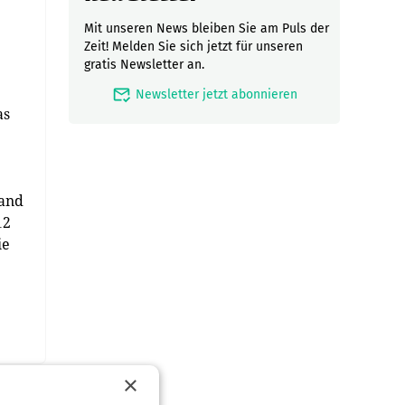
Mit unseren News bleiben Sie am Puls der
Zeit! Melden Sie sich jetzt für unseren
gratis Newsletter an.
mark_email_read
Newsletter jetzt abonnieren
as
Hand
12
ie
×