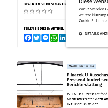
Diese Webse
BEWERTEN SIE DIESEN ARTIKEL
Wir verwenden Co
weitere Nutzung 
Cookie-Richtlinie
TEILEN SIE DIESEN ARTIKEL
DETAILS ANZ
Facebook
Twitter
Messenger
WhatsApp
LinkedIn
XING
Teilen
MARKETING & MEDIA
Pilnacek-U-Ausschus
Presserat fordert se
Berichterstattung
WIEN Der Presserat ford
Medienvertreter dazu au
U-Ausschuss zu den