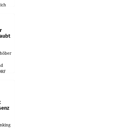
ich
e
r
laubt
chöber
nd
ORF
r APA
t
senz
anking