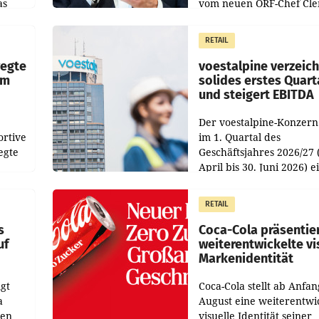
as
vom neuen ORF-Chef Cl
chefs
Pig vorgeschlagenen
istian
Besetzungen für die
RETAIL
Direktionen abgestimmt
werden.
wegte
voestalpine verzeic
im
solides erstes Quart
und steigert EBITDA
Der voestalpine-Konzern
ortive
im 1. Quartal des
egte
Geschäftsjahres 2026/27 
April bis 30. Juni 2026) e
aten
solides Ergebnis erwirtsc
 das
Der Umsatz stieg im Verg
RETAIL
wie
zur Vorjahresperiode
s
Coca-Cola präsentie
uf
weiterentwickelte vi
Markenidentität
gt
Coca-Cola stellt ab Anfan
a
August eine weiterentwi
nen
visuelle Identität seiner