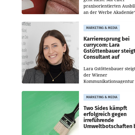
praxisorientierten Ausbi
an der Werbe Akademie“
die Bildungseinrichtung 
WIFI Wien eine neue
MARKETING & MEDIA
Imagekampagne gestarte
Karrieresprung bei
currycom: Lara
Gstöttenbauer steig
Consultant auf
Lara Gstöttenbauer steigt
der Wiener
Kommunikationsagentur
currycom communicatio
partners zum Consultant 
MARKETING & MEDIA
Die 27-jährige Beraterin
betreut Kundinnen und
Two Sides kämpft
Kunden in den Bereiche
erfolgreich gegen
irreführende
Umweltbotschaften 
Papiereinsatz