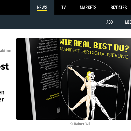
NEWS
TV
MARKETS
BIZDATES
ABO
MED
aktion
est
en
er
© Rainer Will