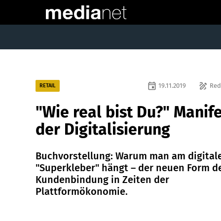
event
draw
19.11.2019
Red
RETAIL
"Wie real bist Du?" Manif
der Digitalisierung
Buchvorstellung: Warum man am digital
"Superkleber" hängt – der neuen Form d
Kundenbindung in Zeiten der
Plattformökonomie.