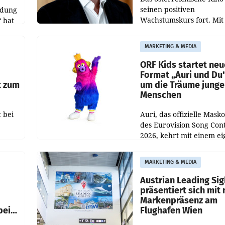
seinen positiven
ldung
Wachstumskurs fort. Mit
 hat
rund 400.000 Besucheri
des
und Besucher höheren
MARKETING & MEDIA
Nettoreichweite im erst
t.
Halbjahr 2026 gegenüb
ORF Kids startet ne
Format „Auri und Du
t zum
um die Träume junge
Menschen
 bei
Auri, das offizielle Mask
des Eurovision Song Cont
2026, kehrt mit einem e
n
Format auf den Bildschi
auf.
zurück. In der neuen S
MARKETING & MEDIA
„Auri und Du“ bei ORF K
steht
Austrian Leading Sig
n
präsentiert sich mit
Markenpräsenz am
beim
Flughafen Wien