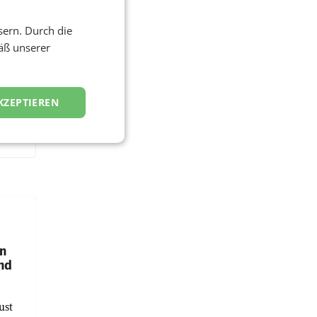
sern. Durch die
äß unserer
KZEPTIEREN
en
und
ust