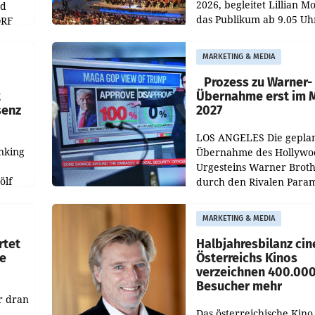
2026, begleitet Lillian M
nd
das Publikum ab 9.05 Uh
ORF
durch die ORF-
r APA
„Kulturmatinee“. Die Se
MARKETING & MEDIA
startet mit der Dokumen
„20 Jahre Grafenegg
Prozess zu Warner-
t
Übernahme erst im 
senz
2027
LOS ANGELES Die gepla
nking
Übernahme des Hollywo
Urgesteins Warner Broth
ölf
durch den Rivalen Para
wird noch lange in der
siert,
Schwebe bleiben. Eine
MARKETING & MEDIA
d
Richterin setzte den Proz
rtet
Halbjahresbilanz cin
e
Österreichs Kinos
verzeichnen 400.00
Besucher mehr
r dran
Das österreichische Kino 