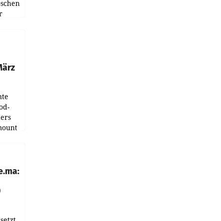
oschen
r
ndung
tation
März
nte
od-
ers
mount
ess zu
e.ma:
0
setzt