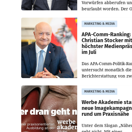
Vorwürfen abberufen u
beurlaubt worden. Der 
bestätigte gegenüber de
entsprechende
MARKETING & MEDIA
Medienberichte.
APA-Comm-Ranking:
Christian Stocker mi
höchster Medienprä
im Juli
Das APA-Comm-Politik-Ra
untersucht monatlich die
Berichterstattung von zw
österreichischen
Tageszeitungen und analy
MARKETING & MEDIA
welche Politikerinnen un
Politiker Österreichs die
Werbe Akademie sta
neue Imagekampagn
rund um Praxisnähe
Unter dem Slogan „Nähe
geht nicht. Mit einer