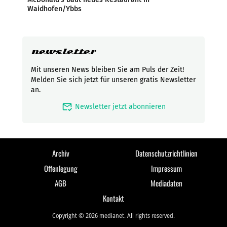
Waidhofen/Ybbs
newsletter
Mit unseren News bleiben Sie am Puls der Zeit!
Melden Sie sich jetzt für unseren gratis Newsletter
an.
mark_email_read
Newsletter jetzt abonnieren
Archiv
Datenschutzrichtlinien
Offenlegung
Impressum
AGB
Mediadaten
Kontakt
Copyright © 2026 medianet. All rights reserved.