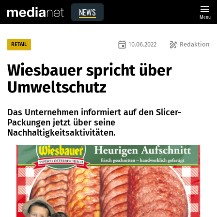
menu
NEWS
Menü
event
draw
10.06.2022
Redaktion
RETAIL
Wiesbauer spricht über
Umweltschutz
Das Unternehmen informiert auf den Slicer-
Packungen jetzt über seine
Nachhaltigkeitsaktivitäten.