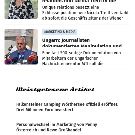
relations holt Nicola Treitl in die
Geschäftsleitung
Unique relations besetzt eine
Schlüsselposition neu: Nicola Treitl verstärkt
ab sofort die Geschäftsleitung der Wiener
PR-Agentur an der Seite von Josef Kalina und
Anna Kalina-Mahr.
MARKETING & MEDIA
Ungarn: Journalisten
dokumentierten Manipulation und
Zensur
Eine fast 500-seitige Dokumentation von
Mitarbeitern der Ungarischen
Nachrichtenagentur MTI soll die
systematische Nachrichten-Manipulation und
Zensur bei der Agentur während der Zeit
Meistgelesene Artikel
Falkensteiner Camping Wörthersee offiziell eröffnet:
Drei Millionen Euro investiert
Personalwechsel im Marketing von Penny
Österreich und Rewe Großhandel