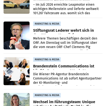
überschreitet die 100.000er-Marke
– Im Juli 2026 erreichte Leapmotor einen
wichtigen Meilenstein und lieferte weltweit
101.267 Fahrzeuge aus, womit sich das
Ergebnis gegenüber Juli 2025 mehr als
verdoppelte (+102
MARKETING & MEDIA
Stiftungsrat Lederer wehrt sich in
den SN gegen Vorwürfe
Mehrere Themen beschäftigen derzeit den
ORF. Am Dienstag soll im Stiftungsrat über
die vom neuen ORF-Chef Clemens Pig
vorgeschlagenen Besetzungen für die
Direktionen abgestimmt werden.
MARKETING & MEDIA
Brandenstein Communications ist
künftig Partner von OtterlyAI
Die Wiener PR-Agentur Brandenstein
Communications ist ab sofort Agenturpartner
der KI-Monitoring- und
Optimierungsplattform OtterlyAI. Damit baut
die Agentur ihr Leistungsportfolio
MARKETING & MEDIA
Wechsel im Führungsteam: Unique