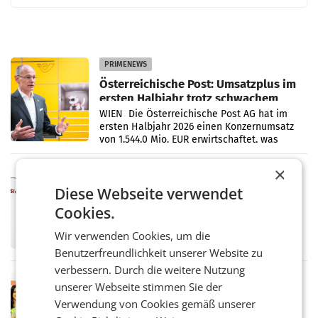
PRIMENEWS
Österreichische Post: Umsatzplus im
ersten Halbjahr trotz schwachem
Briefgeschäft
WIEN Die Österreichische Post AG hat im
ersten Halbjahr 2026 einen Konzernumsatz
von 1.544,0 Mio. EUR erwirtschaftet, was
einem Plus von 3,8 Prozent gegenüber dem
Vergleichszeitraum
×
MARKETING & MEDIA
Diese Webseite verwendet
ProSiebenSat.1 spart und macht
überraschend viel Gewinn
Cookies.
UNTERFÖHRING/MAILAND/AMSTERDAM. Der
Fernsehkonzern ProSiebenSat.1 hat im
Wir verwenden Cookies, um die
Frühjahr dank Kostensenkungen operativ
Benutzerfreundlichkeit unserer Website zu
wieder Gewinn gemacht und die
Markterwartung deutlich übertroffen.
verbessern. Durch die weitere Nutzung
RETAIL
unserer Webseite stimmen Sie der
Eine Bühne für Zirkularität: ARA und
Verwendung von Cookies gemäß unserer
Müller informieren am POS über