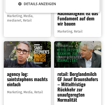
des CSR
Spezialtiefbau
DETAILS ANZEIGEN
Standardwerkes
Gruppe:
Nachhaltigkeit ist das
Marketing
,
Media
,
Fundament auf dem
medianet
,
Retail
wir bauen
Marketing
,
Retail
agency log:
retail: Berglandmilch
saintstephens machts
GF Josef Braunshofers
einfach
– Mittelfristige
Rückkehr zur
Marketing
,
Media
,
Retail
unaufgeregten
Normalität