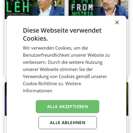
×
retail:
retail: Online-
Diese Webseite verwendet
Markenartikelverband
Marktplatz
Cookies.
– Level Playing Field
shöpping.at der
im Lebensmittel-
Österreichischen
Wir verwenden Cookies, um die
Einzelhandel
Post AG – I am from
Benutzerfreundlichkeit unserer Website zu
Austria
verbessern. Durch die weitere Nutzung
Marketing
,
Media
,
Retail
unserer Webseite stimmen Sie der
Marketing
,
Media
,
Retail
Verwendung von Cookies gemäß unserer
Cookie-Richtlinie zu.
Weitere
Informationen
ALLE AKZEPTIEREN
Jubiläumsausgabe
retail: Bauernladen
ALLE ABLEHNEN
zum 15. Geburtstag
Studio – Keller