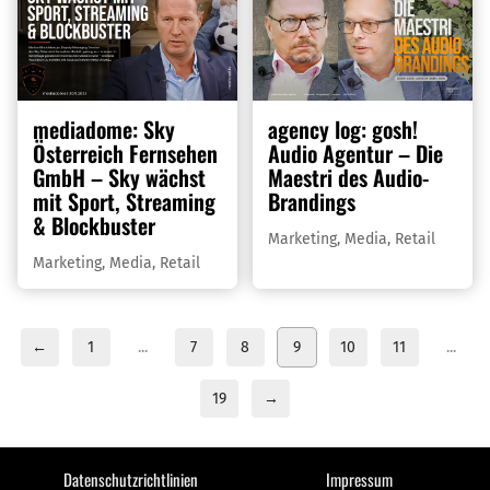
mediadome: Sky
agency log: gosh!
Österreich Fernsehen
Audio Agentur – Die
GmbH – Sky wächst
Maestri des Audio-
mit Sport, Streaming
Brandings
& Blockbuster
Marketing
,
Media
,
Retail
Marketing
,
Media
,
Retail
←
1
...
7
8
9
10
11
...
19
→
Datenschutzrichtlinien
Impressum