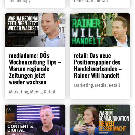
Technology
real:estate
,
Retail
mediadome: OÖs
retail: Das neue
Wochenzeitung Tips –
Positionspapier des
Warum regionale
Handelsverbandes –
Zeitungen jetzt
Rainer Will handelt
wieder wachsen
Marketing
,
Media
,
Retail
Marketing
,
Media
,
Retail