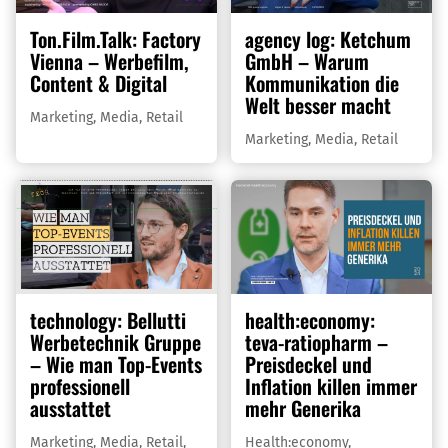
Ton.Film.Talk: Factory
agency log: Ketchum
Vienna – Werbefilm,
GmbH – Warum
Content & Digital
Kommunikation die
Welt besser macht
Marketing
,
Media
,
Retail
Marketing
,
Media
,
Retail
technology: Bellutti
health:economy:
Werbetechnik Gruppe
teva-ratiopharm –
– Wie man Top-Events
Preisdeckel und
professionell
Inflation killen immer
ausstattet
mehr Generika
Marketing
,
Media
,
Retail
,
Health:economy
,