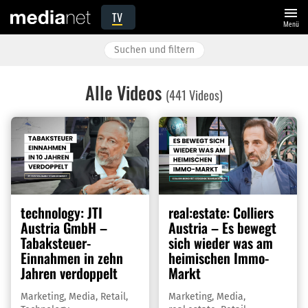
menu
TV
Menü
Alle Videos
(441 Videos)
technology: JTI
real:estate: Colliers
Austria GmbH –
Austria – Es bewegt
Tabaksteuer-
sich wieder was am
Einnahmen in zehn
heimischen Immo-
Jahren verdoppelt
Markt
Marketing
,
Media
,
Retail
,
Marketing
,
Media
,