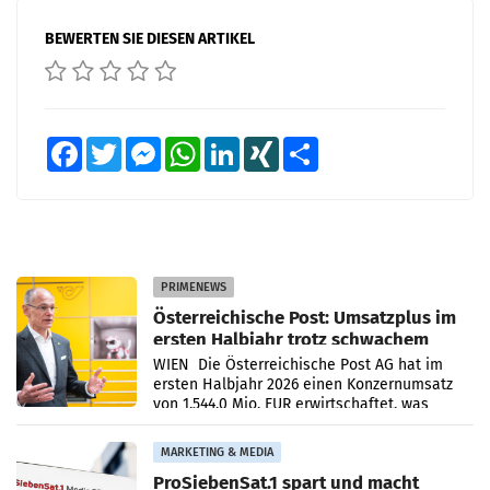
BEWERTEN SIE DIESEN ARTIKEL
Facebook
Twitter
Messenger
WhatsApp
LinkedIn
XING
Teilen
PRIMENEWS
Österreichische Post: Umsatzplus im
ersten Halbjahr trotz schwachem
Briefgeschäft
WIEN Die Österreichische Post AG hat im
ersten Halbjahr 2026 einen Konzernumsatz
von 1.544,0 Mio. EUR erwirtschaftet, was
einem Plus von 3,8 Prozent gegenüber dem
Vergleichszeitraum
MARKETING & MEDIA
ProSiebenSat.1 spart und macht