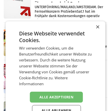
überraschend viel Gewinn
UNTERFÖHRING/MAILAND/AMSTERDAM. Der
Fernsehkonzern ProSiebenSat.1 hat im
Frühjahr dank Kostensenkungen operativ
wieder Gewinn gemacht und die
Markterwartung deutlich übertroffen.
×
RETAIL
Diese Webseite verwendet
Eine Bühne für Zirkularität: ARA und
Cookies.
Müller informieren am POS über
Kreislauffähigkeit
Über den gesamten August hinweg rücken die
Wir verwenden Cookies, um die
Altstoff Recycling Austria AG (ARA) und der
Benutzerfreundlichkeit unserer Website zu
Handelskonzern Müller die Initiative
verbessern. Durch die weitere Nutzung
„Kreislauf-Helden“ in allen österreichischen
Müller-Filialen
unserer Webseite stimmen Sie der
RETAIL
Verwendung von Cookies gemäß unserer
Penny modernisiert zwei Filialen in
Cookie-Richtlinie zu.
Weitere
Ober- und Niederösterreich
WIENER NEUDORF. – Im Rahmen einer
Informationen
laufenden Modernisierungsoffensive
erneuert Penny zwei Filialen in Nieder- und
Oberösterreich. Die beiden Standorte liegen
ALLE AKZEPTIEREN
in Haag sowie im rund
RETAIL
Alles bereit für den Wechsel: Jürgen
ALLE ABLEHNEN