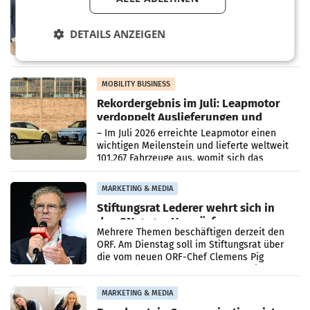
Albrecht setzt ab 1.1.2027 auf Adeg
WIENER NEUDORF. – Die geplante
DETAILS ANZEIGEN
Zusammenarbeit zwischen Adeg und dem
Vorarlberger Kaufmann Jürgen Albrecht ist
kartellrechtlich freigegeben: Die
Bundeswettbewerbsbehörde und der
Bundeskartellanwalt
MOBILITY BUSINESS
Rekordergebnis im Juli: Leapmotor
verdoppelt Auslieferungen und
überschreitet die 100.000er-Marke
– Im Juli 2026 erreichte Leapmotor einen
wichtigen Meilenstein und lieferte weltweit
101.267 Fahrzeuge aus, womit sich das
Ergebnis gegenüber Juli 2025 mehr als
verdoppelte (+102
MARKETING & MEDIA
Stiftungsrat Lederer wehrt sich in
den SN gegen Vorwürfe
Mehrere Themen beschäftigen derzeit den
ORF. Am Dienstag soll im Stiftungsrat über
die vom neuen ORF-Chef Clemens Pig
vorgeschlagenen Besetzungen für die
Direktionen abgestimmt werden.
MARKETING & MEDIA