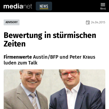
menu
NEWS
Menü
event
24.04.2015
ADVISORY
Bewertung in stürmischen
Zeiten
Firmenwerte
Austin/BFP und Peter Kraus
luden zum Talk