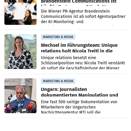
Brandenstein Communications ist
künftig Partner von OtterlyAI
Die Wiener PR-Agentur Brandenstein
Communications ist ab sofort Agenturpartner
der KI-Monitoring- und
Optimierungsplattform OtterlyAI. Damit baut
die Agentur ihr Leistungsportfolio
MARKETING & MEDIA
Wechsel im Führungsteam: Unique
relations holt Nicola Treitl in die
Geschäftsleitung
Unique relations besetzt eine
Schlüsselposition neu: Nicola Treitl verstärkt
ab sofort die Geschäftsleitung der Wiener
PR-Agentur an der Seite von Josef Kalina und
Anna Kalina-Mahr.
MARKETING & MEDIA
Ungarn: Journalisten
dokumentierten Manipulation und
Zensur
Eine fast 500-seitige Dokumentation von
Mitarbeitern der Ungarischen
Nachrichtenagentur MTI soll die
systematische Nachrichten-Manipulation und
Zensur bei der Agentur während der Zeit