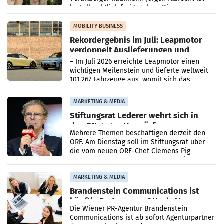
kartellrechtlich freigegeben: Die
Bundeswettbewerbsbehörde und der
Bundeskartellanwalt
MOBILITY BUSINESS
Rekordergebnis im Juli: Leapmotor
verdoppelt Auslieferungen und
überschreitet die 100.000er-Marke
– Im Juli 2026 erreichte Leapmotor einen
wichtigen Meilenstein und lieferte weltweit
101.267 Fahrzeuge aus, womit sich das
Ergebnis gegenüber Juli 2025 mehr als
verdoppelte (+102
MARKETING & MEDIA
Stiftungsrat Lederer wehrt sich in
den SN gegen Vorwürfe
Mehrere Themen beschäftigen derzeit den
ORF. Am Dienstag soll im Stiftungsrat über
die vom neuen ORF-Chef Clemens Pig
vorgeschlagenen Besetzungen für die
Direktionen abgestimmt werden.
MARKETING & MEDIA
Brandenstein Communications ist
künftig Partner von OtterlyAI
Die Wiener PR-Agentur Brandenstein
Communications ist ab sofort Agenturpartner