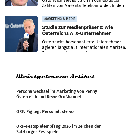
Österreich spiegelt sich in den aktuellen
Zahlen von Magenta Telekom wider. In den
ersten sechs Monaten des laufenden Jahres
verzeichnete
MARKETING & MEDIA
Studie zur Medienpräsenz: Wie
Österreichs ATX-Unternehmen
international wahrgenommen
Österreichs börsennotierte Unternehmen
werden
agieren längst auf internationalen Märkten.
Eine neue internationale
Medienresonanzanalyse untersucht die
weltweite Berichterstattung über
Meistgelesene Artikel
Personalwechsel im Marketing von Penny
Österreich und Rewe Großhandel
ORF: Pig legt Personalliste vor
ORF-Festspielempfang 2026 im Zeichen der
Salzburger Festspiele