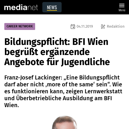
menu
NEWS
Menü
event
draw
04.11.2019
Redaktion
CAREER NETWORK
Bildungspflicht: BFI Wien
begrüßt ergänzende
Angebote für Jugendliche
Franz-Josef Lackinger: „Eine Bildungspflicht
darf aber nicht ‚more of the same‘ sein“. Wie
es funktionieren kann, zeigen Lernwerkstatt
und Überbetriebliche Ausbildung am BFI
Wien.