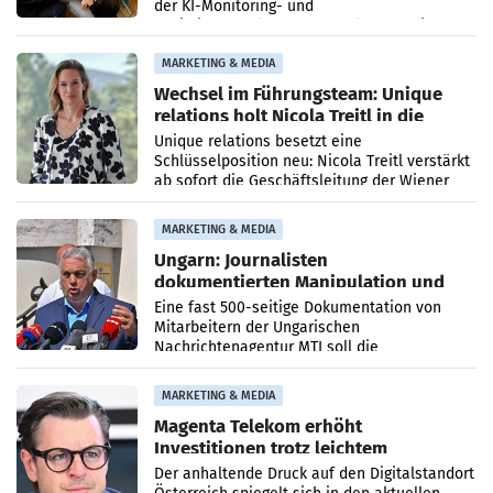
der KI-Monitoring- und
Optimierungsplattform OtterlyAI. Damit baut
die Agentur ihr Leistungsportfolio
MARKETING & MEDIA
Wechsel im Führungsteam: Unique
relations holt Nicola Treitl in die
Geschäftsleitung
Unique relations besetzt eine
Schlüsselposition neu: Nicola Treitl verstärkt
ab sofort die Geschäftsleitung der Wiener
PR-Agentur an der Seite von Josef Kalina und
Anna Kalina-Mahr.
MARKETING & MEDIA
Ungarn: Journalisten
dokumentierten Manipulation und
Zensur
Eine fast 500-seitige Dokumentation von
Mitarbeitern der Ungarischen
Nachrichtenagentur MTI soll die
systematische Nachrichten-Manipulation und
Zensur bei der Agentur während der Zeit
MARKETING & MEDIA
Magenta Telekom erhöht
Investitionen trotz leichtem
Umsatzrückgang
Der anhaltende Druck auf den Digitalstandort