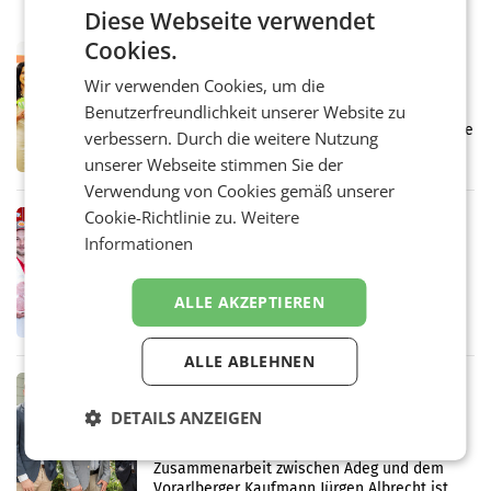
Diese Webseite verwendet
Cookies.
RETAIL
Eine Bühne für Zirkularität: ARA und
Wir verwenden Cookies, um die
Müller informieren am POS über
Benutzerfreundlichkeit unserer Website zu
Kreislauffähigkeit
Über den gesamten August hinweg rücken die
verbessern. Durch die weitere Nutzung
Altstoff Recycling Austria AG (ARA) und der
unserer Webseite stimmen Sie der
Handelskonzern Müller die Initiative
Verwendung von Cookies gemäß unserer
„Kreislauf-Helden“ in allen österreichischen
Müller-Filialen
Cookie-Richtlinie zu.
Weitere
RETAIL
Informationen
Penny modernisiert zwei Filialen in
Ober- und Niederösterreich
WIENER NEUDORF. – Im Rahmen einer
ALLE AKZEPTIEREN
laufenden Modernisierungsoffensive
erneuert Penny zwei Filialen in Nieder- und
Oberösterreich. Die beiden Standorte liegen
ALLE ABLEHNEN
in Haag sowie im rund
RETAIL
Alles bereit für den Wechsel: Jürgen
DETAILS ANZEIGEN
Albrecht setzt ab 1.1.2027 auf Adeg
WIENER NEUDORF. – Die geplante
Zusammenarbeit zwischen Adeg und dem
Vorarlberger Kaufmann Jürgen Albrecht ist