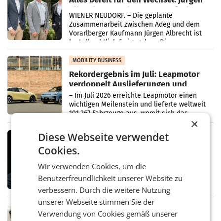
Albrecht setzt ab 1.1.2027 auf Adeg
WIENER NEUDORF. – Die geplante
Zusammenarbeit zwischen Adeg und dem
Vorarlberger Kaufmann Jürgen Albrecht ist
kartellrechtlich freigegeben: Die
Bundeswettbewerbsbehörde und der
Bundeskartellanwalt
MOBILITY BUSINESS
Rekordergebnis im Juli: Leapmotor
verdoppelt Auslieferungen und
überschreitet die 100.000er-Marke
– Im Juli 2026 erreichte Leapmotor einen
wichtigen Meilenstein und lieferte weltweit
101.267 Fahrzeuge aus, womit sich das
×
Ergebnis gegenüber Juli 2025 mehr als
verdoppelte (+102
Diese Webseite verwendet
MARKETING & MEDIA
Cookies.
Stiftungsrat Lederer wehrt sich in
den SN gegen Vorwürfe
Wir verwenden Cookies, um die
Mehrere Themen beschäftigen derzeit den
ORF. Am Dienstag soll im Stiftungsrat über
Benutzerfreundlichkeit unserer Website zu
die vom neuen ORF-Chef Clemens Pig
verbessern. Durch die weitere Nutzung
vorgeschlagenen Besetzungen für die
unserer Webseite stimmen Sie der
Direktionen abgestimmt werden.
MARKETING & MEDIA
Verwendung von Cookies gemäß unserer