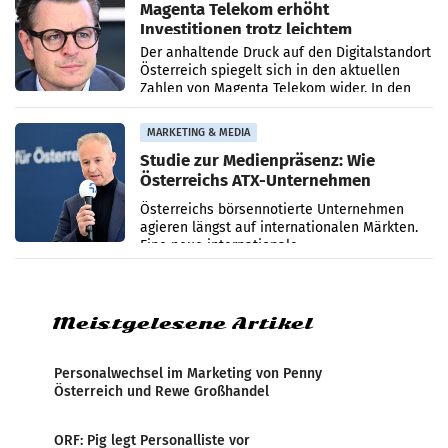
Magenta Telekom erhöht
Investitionen trotz leichtem
Umsatzrückgang
Der anhaltende Druck auf den Digitalstandort
Österreich spiegelt sich in den aktuellen
Zahlen von Magenta Telekom wider. In den
ersten sechs Monaten des laufenden Jahres
verzeichnete
MARKETING & MEDIA
Studie zur Medienpräsenz: Wie
Österreichs ATX-Unternehmen
international wahrgenommen
Österreichs börsennotierte Unternehmen
werden
agieren längst auf internationalen Märkten.
Eine neue internationale
Medienresonanzanalyse untersucht die
weltweite Berichterstattung über
Meistgelesene Artikel
Personalwechsel im Marketing von Penny
Österreich und Rewe Großhandel
ORF: Pig legt Personalliste vor