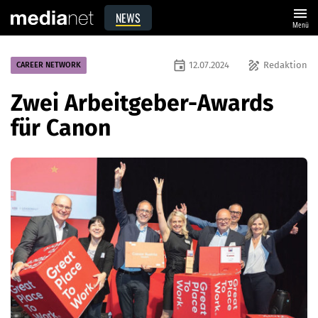
menu
NEWS
Menü
event
draw
12.07.2024
Redaktion
CAREER NETWORK
Zwei Arbeitgeber-Awards
für Canon