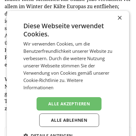
allem im Winter der Kälte Europas zu entfliehen;
deshalb bietet sich für Digitale Nomaden Ägypten als
×
ideale Homebase an. „Wir verfügen über die
Diese Webseite verwendet
schnellsten und besten Internetverbindungen in
Cookies.
Afrika”, ist Farag stolz. „Videokonferenzen sind
überhaupt kein Problem. Man kann also im
Wir verwenden Cookies, um die
Homeoffice arbeiten, das Klima genießen, und die
Benutzerfreundlichkeit unserer Website zu
Preise sind günstiger als in Europa. Und wo gibt sonst
verbessern. Durch die weitere Nutzung
es 365 Tage im Jahr garantierten Sonnenschein?”
unserer Webseite stimmen Sie der
Verwendung von Cookies gemäß unserer
Während etwa in Thailand das Arbeiten als Digital
Cookie-Richtlinie zu.
Weitere
Nomad eine rechtliche Grauzone, aber geduldet ist,
Informationen
gibt es in Ägypten kein Problem: „Das normale
Touristenvisum, das ein Monat lang gilt, kann auf bis
ALLE AKZEPTIEREN
zu drei Monate verlängert werden.”
ALLE ABLEHNEN
DETAILS ANZEIGEN