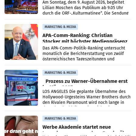
Simonischek
Am Sonntag, dem 9. August 2026, begleitet
Lillian Moschen das Publikum ab 9.05 Uhr
durch die ORF-„Kulturmatinee“. Die Sendung
startet mit der Dokumentation „20 Jahre
Grafenegg
MARKETING & MEDIA
APA-Comm-Ranking: Christian
Stocker mit höchster Medienpräsenz
im Juli
Das APA-Comm-Politik-Ranking untersucht
monatlich die Berichterstattung von zwölf
österreichischen Tageszeitungen und
analysiert, welche Politikerinnen und
Politiker Österreichs die
MARKETING & MEDIA
Prozess zu Warner-Übernahme erst
im März 2027
LOS ANGELES Die geplante Übernahme des
Hollywood-Urgesteins Warner Brothers durch
den Rivalen Paramount wird noch lange in
der Schwebe bleiben. Eine Richterin setzte
den Prozess zu
MARKETING & MEDIA
Werbe Akademie startet neue
Imagekampagne rund um Praxisnähe