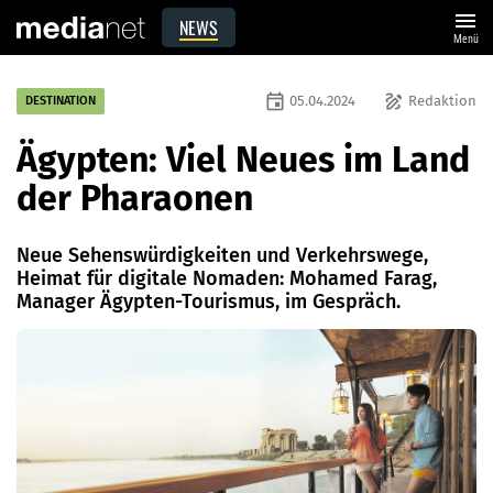
menu
NEWS
Menü
event
draw
05.04.2024
Redaktion
DESTINATION
Ägypten: Viel Neues im Land
der Pharaonen
Neue Sehenswürdigkeiten und Verkehrswege,
Heimat für digitale ­Nomaden: Mohamed Farag,
Manager Ägypten-Tourismus, im Gespräch.