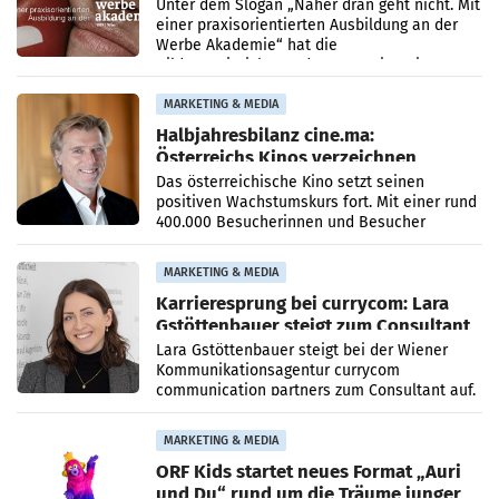
Unter dem Slogan „Näher dran geht nicht. Mit
einer praxisorientierten Ausbildung an der
Werbe Akademie“ hat die
Bildungseinrichtung des WIFI Wien eine neue
Imagekampagne gestartet.
MARKETING & MEDIA
Halbjahresbilanz cine.ma:
Österreichs Kinos verzeichnen
400.000 Besucher mehr
Das österreichische Kino setzt seinen
positiven Wachstumskurs fort. Mit einer rund
400.000 Besucherinnen und Besucher
höheren Nettoreichweite im ersten Halbjahr
2026 gegenüber dem
MARKETING & MEDIA
Karrieresprung bei currycom: Lara
Gstöttenbauer steigt zum Consultant
auf
Lara Gstöttenbauer steigt bei der Wiener
Kommunikationsagentur currycom
communication partners zum Consultant auf.
Die 27-jährige Beraterin betreut Kundinnen
und Kunden in den Bereichen
MARKETING & MEDIA
ORF Kids startet neues Format „Auri
und Du“ rund um die Träume junger