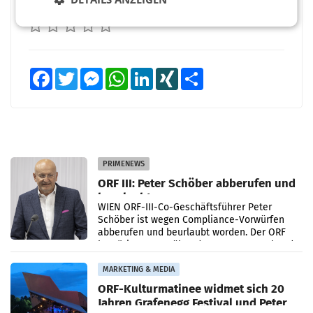
BEWERTEN SIE DIESEN ARTIKEL
Facebook
Twitter
Messenger
WhatsApp
LinkedIn
XING
Teilen
PRIMENEWS
ORF III: Peter Schöber abberufen und
beurlaubt
WIEN ORF-III-Co-Geschäftsführer Peter
Schöber ist wegen Compliance-Vorwürfen
abberufen und beurlaubt worden. Der ORF
bestätigte gegenüber der APA entsprechende
Medienberichte.
MARKETING & MEDIA
ORF-Kulturmatinee widmet sich 20
Jahren Grafenegg Festival und Peter