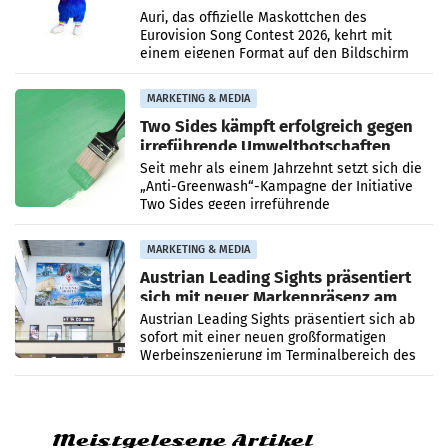
Menschen
Auri, das offizielle Maskottchen des
Eurovision Song Contest 2026, kehrt mit
einem eigenen Format auf den Bildschirm
zurück. In der neuen Sendung „Auri und Du“
bei ORF Kids steht
MARKETING & MEDIA
Two Sides kämpft erfolgreich gegen
irreführende Umweltbotschaften
beim Papiereinsatz
Seit mehr als einem Jahrzehnt setzt sich die
„Anti-Greenwash“-Kampagne der Initiative
Two Sides gegen irreführende
Umweltaussagen bei Papierkommunikation
und papierbasierten Verpackungen
MARKETING & MEDIA
Austrian Leading Sights präsentiert
sich mit neuer Markenpräsenz am
Flughafen Wien
Austrian Leading Sights präsentiert sich ab
sofort mit einer neuen großformatigen
Werbeinszenierung im Terminalbereich des
Flughafen Wien. Die Präsenz befindet sich im
Verbindungsbereich
Meistgelesene Artikel