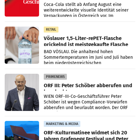
Markenidentität
Coca-Cola stellt ab Anfang August eine
weiterentwickelte visuelle Identität seiner
Verpackungen in Österreich vor. Im
Mittelpunkt des Redesigns stehen zentrale
Gestaltungselemente
RETAIL
Vöslauer 1,5-Liter-rePET-Flasche
prickelnd ist meistgekaufte Flasche
Österreichs
BAD VÖSLAU. Die anhaltend hohen
Sommertemperaturen im Juni und Juli haben
beim niederösterreichischen
Getränkehersteller Vöslauer zu deutlichen
Absatzzuwächsen geführt. Während
PRIMENEWS
ORF III: Peter Schöber abberufen und
beurlaubt
WIEN ORF-III-Co-Geschäftsführer Peter
Schöber ist wegen Compliance-Vorwürfen
abberufen und beurlaubt worden. Der ORF
bestätigte gegenüber der APA entsprechende
Medienberichte.
MARKETING & MEDIA
ORF-Kulturmatinee widmet sich 20
Jahren Grafenegg Festival und Peter