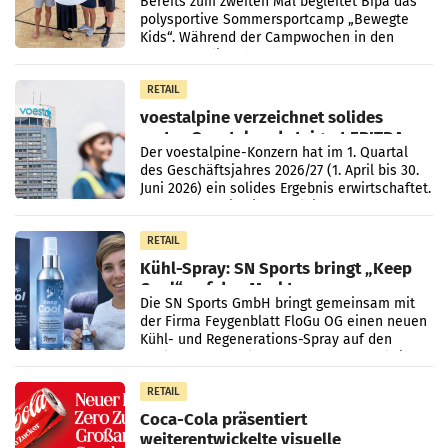
Bereits zum zweiten Mal begleitet Bipa das
polysportive Sommersportcamp „Bewegte
Kids“. Während der Campwochen in den
Monaten Juli und August versorgt das
Unternehmen Kinder sowie
RETAIL
voestalpine verzeichnet solides
erstes Quartal und steigert EBITDA
Der voestalpine-Konzern hat im 1. Quartal
des Geschäftsjahres 2026/27 (1. April bis 30.
Juni 2026) ein solides Ergebnis erwirtschaftet.
Der Umsatz stieg im Vergleich zur
Vorjahresperiode
RETAIL
Kühl-Spray: SN Sports bringt „Keep
Cool“ auf den Markt
Die SN Sports GmbH bringt gemeinsam mit
der Firma Feygenblatt FloGu OG einen neuen
Kühl- und Regenerations-Spray auf den
Markt. Das Produkt namens „Keep Cool“ ist zu
100 Prozent
RETAIL
Coca-Cola präsentiert
weiterentwickelte visuelle