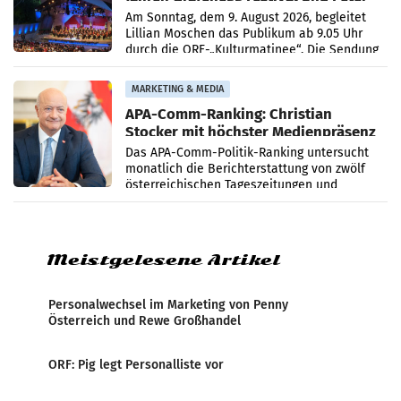
Simonischek
Am Sonntag, dem 9. August 2026, begleitet
Lillian Moschen das Publikum ab 9.05 Uhr
durch die ORF-„Kulturmatinee“. Die Sendung
startet mit der Dokumentation „20 Jahre
Grafenegg
MARKETING & MEDIA
APA-Comm-Ranking: Christian
Stocker mit höchster Medienpräsenz
im Juli
Das APA-Comm-Politik-Ranking untersucht
monatlich die Berichterstattung von zwölf
österreichischen Tageszeitungen und
analysiert, welche Politikerinnen und
Politiker Österreichs die
Meistgelesene Artikel
Personalwechsel im Marketing von Penny
Österreich und Rewe Großhandel
ORF: Pig legt Personalliste vor