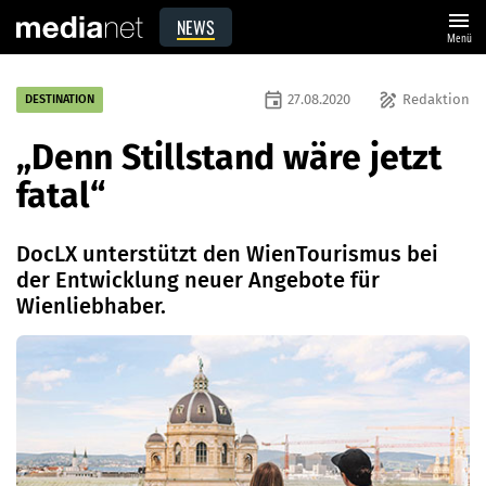
menu
NEWS
Menü
event
draw
27.08.2020
Redaktion
DESTINATION
„Denn Stillstand wäre jetzt
fatal“
DocLX unterstützt den WienTourismus bei
der Entwicklung neuer Angebote für
Wienliebhaber.