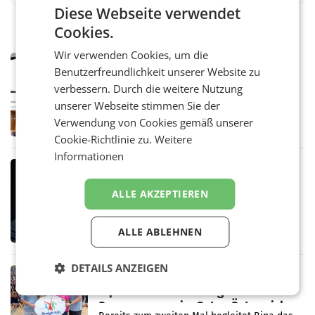
Diese Webseite verwendet
Cookies.
Wir verwenden Cookies, um die
MARKETING & MEDIA
Benutzerfreundlichkeit unserer Website zu
Pilnacek-U-Ausschuss - Presserat
verbessern. Durch die weitere Nutzung
fordert sensible Berichterstattung
WIEN Der Presserat fordert Medienvertreter
unserer Webseite stimmen Sie der
dazu auf, im U-Ausschuss zu den
Verwendung von Cookies gemäß unserer
Ermittlungen rund um das Ableben des Ex-
Cookie-Richtlinie zu.
Weitere
Sektionschefs im Justizministerium, Christian
Pilnacek, auf sensible
Informationen
MARKETING & MEDIA
Stiftungsrat Lederer wehrt sich in
ALLE AKZEPTIEREN
den SN gegen Vorwürfe
Mehrere Themen beschäftigen derzeit den
ORF. Am Dienstag soll im Stiftungsrat über
ALLE ABLEHNEN
die vom neuen ORF-Chef Clemens Pig
vorgeschlagenen Besetzungen für die
Direktionen abgestimmt werden.
DETAILS ANZEIGEN
RETAIL
Bipa unterstützt Bewegte Kids
Sommercamps im Osten Österreichs