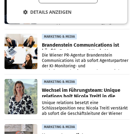
den SN gegen Vorwürfe
Mehrere Themen beschäftigen derzeit den
DETAILS ANZEIGEN
ORF. Am Dienstag soll im Stiftungsrat über
die vom neuen ORF-Chef Clemens Pig
vorgeschlagenen Besetzungen für die
Direktionen abgestimmt werden.
MARKETING & MEDIA
Brandenstein Communications ist
künftig Partner von OtterlyAI
Die Wiener PR-Agentur Brandenstein
Communications ist ab sofort Agenturpartner
der KI-Monitoring- und
Optimierungsplattform OtterlyAI. Damit baut
die Agentur ihr Leistungsportfolio
MARKETING & MEDIA
Wechsel im Führungsteam: Unique
relations holt Nicola Treitl in die
Geschäftsleitung
Unique relations besetzt eine
Schlüsselposition neu: Nicola Treitl verstärkt
ab sofort die Geschäftsleitung der Wiener
PR-Agentur an der Seite von Josef Kalina und
Anna Kalina-Mahr.
MARKETING & MEDIA