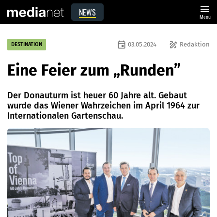
menu
NEWS
Menü
event
draw
03.05.2024
Redaktion
DESTINATION
Eine Feier zum „Runden”
Der Donauturm ist heuer 60 Jahre alt. Gebaut
wurde das Wiener Wahrzeichen im April 1964 zur
Internationalen Gartenschau.