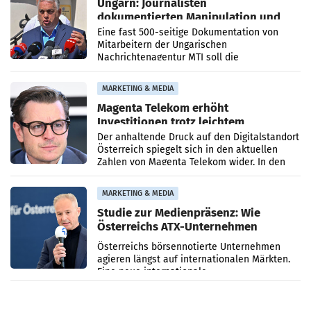
Ungarn: Journalisten
dokumentierten Manipulation und
Zensur
Eine fast 500-seitige Dokumentation von
Mitarbeitern der Ungarischen
Nachrichtenagentur MTI soll die
systematische Nachrichten-Manipulation und
Zensur bei der Agentur während der Zeit
MARKETING & MEDIA
Magenta Telekom erhöht
Investitionen trotz leichtem
Umsatzrückgang
Der anhaltende Druck auf den Digitalstandort
Österreich spiegelt sich in den aktuellen
Zahlen von Magenta Telekom wider. In den
ersten sechs Monaten des laufenden Jahres
verzeichnete
MARKETING & MEDIA
Studie zur Medienpräsenz: Wie
Österreichs ATX-Unternehmen
international wahrgenommen
Österreichs börsennotierte Unternehmen
werden
agieren längst auf internationalen Märkten.
Eine neue internationale
Medienresonanzanalyse untersucht die
weltweite Berichterstattung über