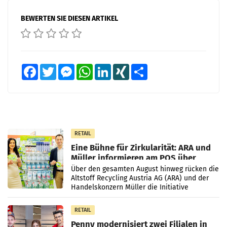
BEWERTEN SIE DIESEN ARTIKEL
Facebook
Twitter
Messenger
WhatsApp
LinkedIn
XING
Teilen
RETAIL
Eine Bühne für Zirkularität: ARA und
Müller informieren am POS über
Kreislauffähigkeit
Über den gesamten August hinweg rücken die
Altstoff Recycling Austria AG (ARA) und der
Handelskonzern Müller die Initiative
„Kreislauf-Helden“ in allen österreichischen
Müller-Filialen
RETAIL
Penny modernisiert zwei Filialen in