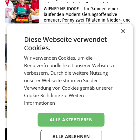
Ober- und Niederösterreich
WIENER NEUDORF. – Im Rahmen einer
laufenden Modernisierungsoffensive
erneuert Penny zwei Filialen in Nieder- und
Oberösterreich. Die beiden Standorte liegen
×
in Haag sowie im rund
RETAIL
Diese Webseite verwendet
Alles bereit für den Wechsel: Jürgen
Cookies.
Albrecht setzt ab 1.1.2027 auf Adeg
WIENER NEUDORF. – Die geplante
Wir verwenden Cookies, um die
Zusammenarbeit zwischen Adeg und dem
Benutzerfreundlichkeit unserer Website zu
Vorarlberger Kaufmann Jürgen Albrecht ist
kartellrechtlich freigegeben: Die
verbessern. Durch die weitere Nutzung
Bundeswettbewerbsbehörde und der
unserer Webseite stimmen Sie der
Bundeskartellanwalt
MOBILITY BUSINESS
Verwendung von Cookies gemäß unserer
Rekordergebnis im Juli: Leapmotor
Cookie-Richtlinie zu.
Weitere
verdoppelt Auslieferungen und
Informationen
überschreitet die 100.000er-Marke
– Im Juli 2026 erreichte Leapmotor einen
wichtigen Meilenstein und lieferte weltweit
101.267 Fahrzeuge aus, womit sich das
ALLE AKZEPTIEREN
Ergebnis gegenüber Juli 2025 mehr als
verdoppelte (+102
MARKETING & MEDIA
ALLE ABLEHNEN
Stiftungsrat Lederer wehrt sich in