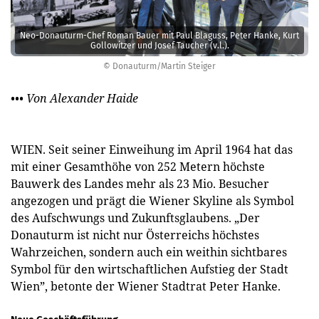
Neo-Donauturm-Chef Roman Bauer mit Paul Blaguss, Peter Hanke, Kurt
Gollowitzer und Josef Taucher (v.l.).
© Donauturm/Martin Steiger
••• Von Alexander Haide
WIEN. Seit seiner Einweihung im April 1964 hat das
mit einer Gesamthöhe von 252 Metern höchste
Bauwerk des Landes mehr als 23 Mio. Besucher
angezogen und prägt die Wiener Skyline als Symbol
des Aufschwungs und Zukunftsglaubens. „Der
Donauturm ist nicht nur Österreichs höchstes
Wahrzeichen, sondern auch ein weithin sichtbares
Symbol für den wirtschaftlichen Aufstieg der Stadt
Wien”, betonte der Wiener Stadtrat Peter Hanke.