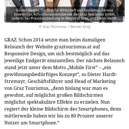
Günter Riegler, Stadtrat für Wirtschaft und Tourismus, Verena
Ennemoser, Aufsichtsratsvorsitzende der Graz Tourismus GmbH,
Leiterin der Präsidialabteilung im Magistrat Graz, und Dieter Hardt-
Stremayr, Graz Tourismus (v.l.).
© Graz Tourismus / Werner Krug
GRAZ. Schon 2014 setzte man beim damaligen
Relaunch der Website graztourismus.at auf
Responsive Design, um sich bestmöglich auf das
jeweilige Endgerät einzustellen. Der nächste Relaunch
stand jetzt unter dem Motto „Mobile First” – „ein
gewöhnungsbedürftiges Konzept”, so Dieter Hardt-
Stremayr, Geschäftsführer und Head of Marketing
von Graz Tourismus, „denn bislang war man es
gewohnt, auf möglichst großen Bildschirmen
möglichst spektakuläre Effekte zu erzielen. Nun
regiert der kleine Bildschirm des Smartphones, denn
mittlerweile haben wir bis zu 80 Prozent unserer
Nutzer am Smartphone.”