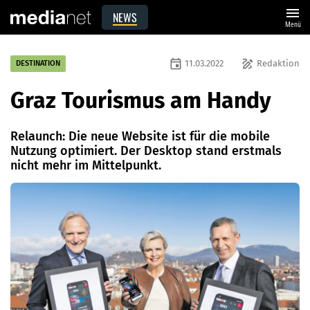
menu
NEWS
Menü
event
draw
11.03.2022
Redaktion
DESTINATION
Graz Tourismus am Handy
Relaunch: Die neue Website ist für die mobile
Nutzung optimiert. Der Desktop stand erstmals
nicht mehr im Mittelpunkt.