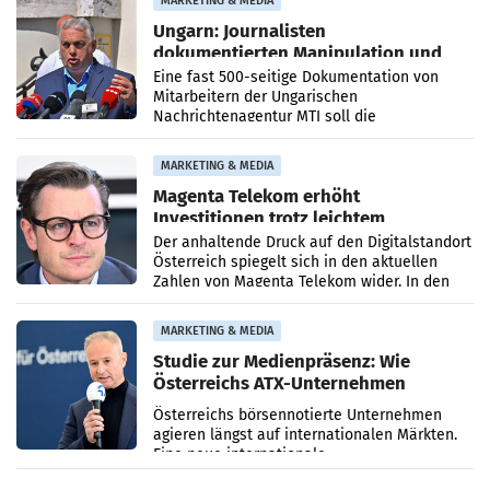
MARKETING & MEDIA
Ungarn: Journalisten
dokumentierten Manipulation und
Zensur
Eine fast 500-seitige Dokumentation von
Mitarbeitern der Ungarischen
Nachrichtenagentur MTI soll die
systematische Nachrichten-Manipulation und
Zensur bei der Agentur während der Zeit
MARKETING & MEDIA
Magenta Telekom erhöht
Investitionen trotz leichtem
Umsatzrückgang
Der anhaltende Druck auf den Digitalstandort
Österreich spiegelt sich in den aktuellen
Zahlen von Magenta Telekom wider. In den
ersten sechs Monaten des laufenden Jahres
verzeichnete
MARKETING & MEDIA
Studie zur Medienpräsenz: Wie
Österreichs ATX-Unternehmen
international wahrgenommen
Österreichs börsennotierte Unternehmen
werden
agieren längst auf internationalen Märkten.
Eine neue internationale
Medienresonanzanalyse untersucht die