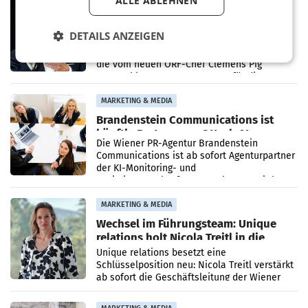
ALLE ABLEHNEN
Stiftungsrat Lederer wehrt sich in
den SN gegen Vorwürfe
DETAILS ANZEIGEN
Mehrere Themen beschäftigen derzeit den
ORF. Am Dienstag soll im Stiftungsrat über
die vom neuen ORF-Chef Clemens Pig
vorgeschlagenen Besetzungen für die
Direktionen abgestimmt werden.
MARKETING & MEDIA
Brandenstein Communications ist
künftig Partner von OtterlyAI
Die Wiener PR-Agentur Brandenstein
Communications ist ab sofort Agenturpartner
der KI-Monitoring- und
Optimierungsplattform OtterlyAI. Damit baut
die Agentur ihr Leistungsportfolio
MARKETING & MEDIA
Wechsel im Führungsteam: Unique
relations holt Nicola Treitl in die
Geschäftsleitung
Unique relations besetzt eine
Schlüsselposition neu: Nicola Treitl verstärkt
ab sofort die Geschäftsleitung der Wiener
PR-Agentur an der Seite von Josef Kalina und
Anna Kalina-Mahr.