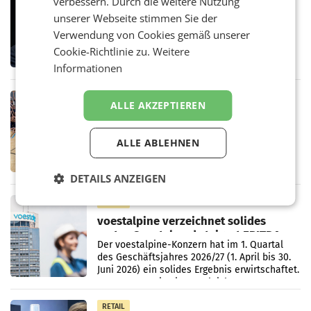
verbessern. Durch die weitere Nutzung
Stiftungsrat Lederer wehrt sich in
unserer Webseite stimmen Sie der
den SN gegen Vorwürfe
Verwendung von Cookies gemäß unserer
Mehrere Themen beschäftigen derzeit den
ORF. Am Dienstag soll im Stiftungsrat über
Cookie-Richtlinie zu.
Weitere
die vom neuen ORF-Chef Clemens Pig
Informationen
vorgeschlagenen Besetzungen für die
Direktionen abgestimmt werden.
RETAIL
ALLE AKZEPTIEREN
Bipa unterstützt Bewegte Kids
Sommercamps im Osten Österreichs
Bereits zum zweiten Mal begleitet Bipa das
ALLE ABLEHNEN
polysportive Sommersportcamp „Bewegte
Kids“. Während der Campwochen in den
DETAILS ANZEIGEN
Monaten Juli und August versorgt das
Unternehmen Kinder sowie
RETAIL
voestalpine verzeichnet solides
erstes Quartal und steigert EBITDA
Der voestalpine-Konzern hat im 1. Quartal
des Geschäftsjahres 2026/27 (1. April bis 30.
Juni 2026) ein solides Ergebnis erwirtschaftet.
Der Umsatz stieg im Vergleich zur
Vorjahresperiode
RETAIL