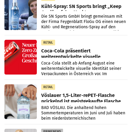
Kühl-Spray: SN Sports bringt „Keep
Cool“ auf den Markt
Die SN Sports GmbH bringt gemeinsam mit
der Firma Feygenblatt FloGu OG einen neuen
Kühl- und Regenerations-Spray auf den
Markt. Das Produkt namens „Keep Cool“ ist zu
100 Prozent
RETAIL
Coca-Cola präsentiert
weiterentwickelte visuelle
Markenidentität
Coca-Cola stellt ab Anfang August eine
weiterentwickelte visuelle Identität seiner
Verpackungen in Österreich vor. Im
Mittelpunkt des Redesigns stehen zentrale
Gestaltungselemente
RETAIL
Vöslauer 1,5-Liter-rePET-Flasche
prickelnd ist meistgekaufte Flasche
Österreichs
BAD VÖSLAU. Die anhaltend hohen
Sommertemperaturen im Juni und Juli haben
beim niederösterreichischen
Getränkehersteller Vöslauer zu deutlichen
Absatzzuwächsen geführt. Während
PRIMENEWS