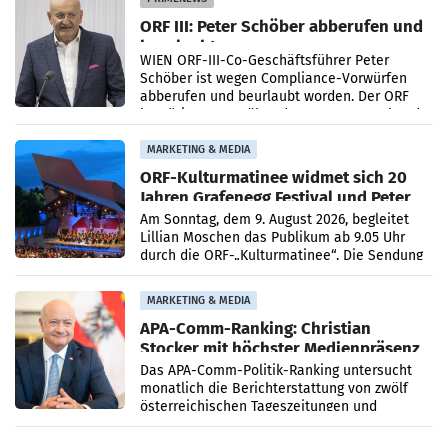
ORF III: Peter Schöber abberufen und
beurlaubt
WIEN ORF-III-Co-Geschäftsführer Peter
Schöber ist wegen Compliance-Vorwürfen
abberufen und beurlaubt worden. Der ORF
bestätigte gegenüber der APA entsprechende
Medienberichte.
MARKETING & MEDIA
ORF-Kulturmatinee widmet sich 20
Jahren Grafenegg Festival und Peter
Simonischek
Am Sonntag, dem 9. August 2026, begleitet
Lillian Moschen das Publikum ab 9.05 Uhr
durch die ORF-„Kulturmatinee“. Die Sendung
startet mit der Dokumentation „20 Jahre
Grafenegg
MARKETING & MEDIA
APA-Comm-Ranking: Christian
Stocker mit höchster Medienpräsenz
im Juli
Das APA-Comm-Politik-Ranking untersucht
monatlich die Berichterstattung von zwölf
österreichischen Tageszeitungen und
analysiert, welche Politikerinnen und
Politiker Österreichs die