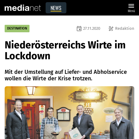
menu
NEWS
Menü
event
draw
27.11.2020
Redaktion
DESTINATION
Niederösterreichs Wirte im
Lockdown
Mit der Umstellung auf Liefer- und ­Abholservice
wollen die Wirte der Krise trotzen.