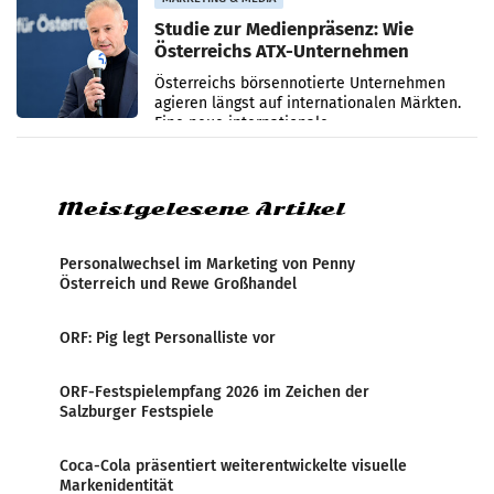
Studie zur Medienpräsenz: Wie
Österreichs ATX-Unternehmen
international wahrgenommen
Österreichs börsennotierte Unternehmen
werden
agieren längst auf internationalen Märkten.
Eine neue internationale
Medienresonanzanalyse untersucht die
weltweite Berichterstattung über
Meistgelesene Artikel
Personalwechsel im Marketing von Penny
Österreich und Rewe Großhandel
ORF: Pig legt Personalliste vor
ORF-Festspielempfang 2026 im Zeichen der
Salzburger Festspiele
Coca-Cola präsentiert weiterentwickelte visuelle
Markenidentität