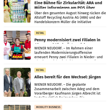
Eine Bühne für Zirkularität: ARA und
Müller informieren am POS über
Kreislauffähigkeit
Über den gesamten August hinweg rücken die
Altstoff Recycling Austria AG (ARA) und der
Handelskonzern Müller die Initiative
„Kreislauf-Helden“ in allen österreichischen
Müller-Filialen
RETAIL
Penny modernisiert zwei Filialen in
Ober- und Niederösterreich
WIENER NEUDORF. – Im Rahmen einer
laufenden Modernisierungsoffensive
erneuert Penny zwei Filialen in Nieder- und
Oberösterreich. Die beiden Standorte liegen
in Haag sowie im rund
RETAIL
Alles bereit für den Wechsel: Jürgen
Albrecht setzt ab 1.1.2027 auf Adeg
WIENER NEUDORF. – Die geplante
Zusammenarbeit zwischen Adeg und dem
Vorarlberger Kaufmann Jürgen Albrecht ist
kartellrechtlich freigegeben: Die
Bundeswettbewerbsbehörde und der
Bundeskartellanwalt
MOBILITY BUSINESS