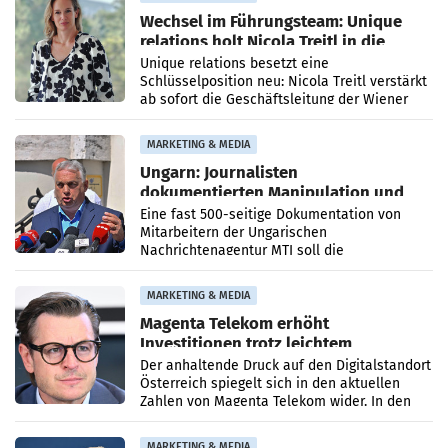
Wechsel im Führungsteam: Unique
relations holt Nicola Treitl in die
Geschäftsleitung
Unique relations besetzt eine
Schlüsselposition neu: Nicola Treitl verstärkt
ab sofort die Geschäftsleitung der Wiener
PR-Agentur an der Seite von Josef Kalina und
Anna Kalina-Mahr.
MARKETING & MEDIA
Ungarn: Journalisten
dokumentierten Manipulation und
Zensur
Eine fast 500-seitige Dokumentation von
Mitarbeitern der Ungarischen
Nachrichtenagentur MTI soll die
systematische Nachrichten-Manipulation und
Zensur bei der Agentur während der Zeit
MARKETING & MEDIA
Magenta Telekom erhöht
Investitionen trotz leichtem
Umsatzrückgang
Der anhaltende Druck auf den Digitalstandort
Österreich spiegelt sich in den aktuellen
Zahlen von Magenta Telekom wider. In den
ersten sechs Monaten des laufenden Jahres
verzeichnete
MARKETING & MEDIA