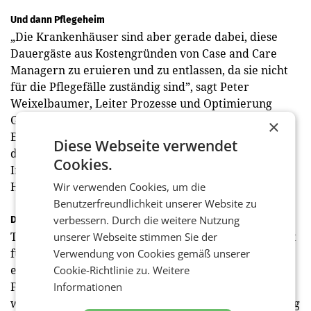
Und dann Pflegeheim
„Die Krankenhäuser sind aber gerade dabei, diese
Dauergäste aus Kostengründen von Case and Care
Managern zu eruieren und zu entlassen, da sie nicht
für die Pflegefälle zuständig sind”, sagt Peter
Weixelbaumer, Leiter Prozesse und Optimierung
Gesundheits-, Pflege- und OP-Bereich der
×
Einkaufsgemeinschaft für niedergelassene Ärzte und
Diese Webseite verwendet
das Gesundheitswesen MMI Medical Management
Cookies.
International GmbH. Was nun? „Bei vielen folgt das
Hilfswerk als erste Anlaufstelle”, ergänzt Manzl.
Wir verwenden Cookies, um die
Benutzerfreundlichkeit unserer Website zu
verbessern. Durch die weitere Nutzung
Die Zukunft unserer Zukunft
Trotzdem gibt es schon einige Puzzlesteine, die uns fit
unserer Webseite stimmen Sie der
für die Zukunft machen – zum Beispiel das dem Alter
Verwendung von Cookies gemäß unserer
entsprechende Wohnumfeld, empfindet
Cookie-Richtlinie zu.
Weitere
Feichtenschlager als wesentlich. Weixelbaumer
Informationen
wiederum sieht moderne Ansätze im Pflegeheim­alltag