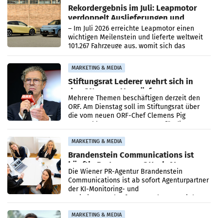
Rekordergebnis im Juli: Leapmotor
verdoppelt Auslieferungen und
überschreitet die 100.000er-Marke
– Im Juli 2026 erreichte Leapmotor einen
wichtigen Meilenstein und lieferte weltweit
101.267 Fahrzeuge aus, womit sich das
Ergebnis gegenüber Juli 2025 mehr als
verdoppelte (+102
MARKETING & MEDIA
Stiftungsrat Lederer wehrt sich in
den SN gegen Vorwürfe
Mehrere Themen beschäftigen derzeit den
ORF. Am Dienstag soll im Stiftungsrat über
die vom neuen ORF-Chef Clemens Pig
vorgeschlagenen Besetzungen für die
Direktionen abgestimmt werden.
MARKETING & MEDIA
Brandenstein Communications ist
künftig Partner von OtterlyAI
Die Wiener PR-Agentur Brandenstein
Communications ist ab sofort Agenturpartner
der KI-Monitoring- und
Optimierungsplattform OtterlyAI. Damit baut
die Agentur ihr Leistungsportfolio
MARKETING & MEDIA