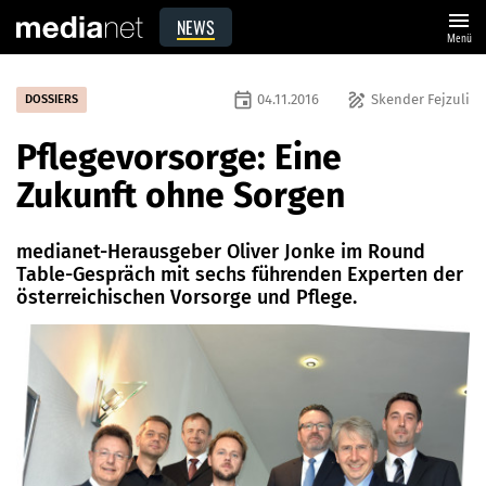
menu
NEWS
Menü
event
draw
04.11.2016
Skender Fejzuli
DOSSIERS
Pflegevorsorge: Eine
Zukunft ohne Sorgen
medianet-Herausgeber Oliver Jonke im Round
Table-Gespräch mit sechs führenden Experten der
österreichischen Vorsorge und Pflege.