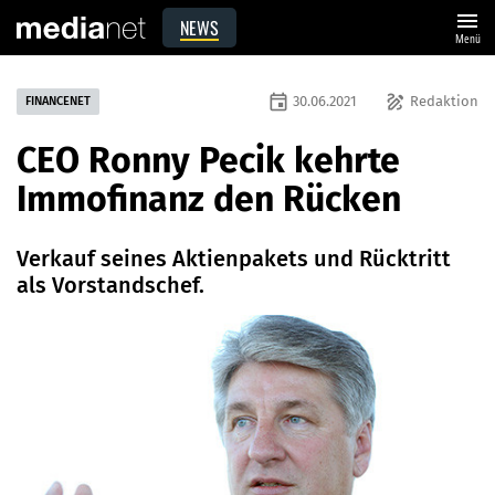
menu
NEWS
Menü
event
draw
30.06.2021
Redaktion
FINANCENET
CEO Ronny Pecik kehrte
Immofinanz den Rücken
Verkauf seines Aktienpakets und Rücktritt
als Vorstandschef.