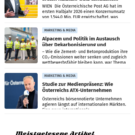
Briefgeschäft
WIEN Die Österreichische Post AG hat im
ersten Halbjahr 2026 einen Konzernumsatz
von 1.544,0 Mio. EUR erwirtschaftet, was
einem Plus von 3,8 Prozent gegenüber dem
Vergleichszeitraum
MARKETING & MEDIA
Alpacem und Politik im Austausch
über Dekarbonisierung und
Energiepreise
– Wie die Zement- und Betonproduktion ihre
CO₂-Emissionen weiter senken und zugleich
wettbewerbsfähig bleiben kann, war Thema
eines Treffens zwischen Staatssekretärin
Elisabeth
MARKETING & MEDIA
Studie zur Medienpräsenz: Wie
Österreichs ATX-Unternehmen
international wahrgenommen
Österreichs börsennotierte Unternehmen
werden
agieren längst auf internationalen Märkten.
Eine neue internationale
Medienresonanzanalyse untersucht die
weltweite Berichterstattung über
Meistgelesene Artikel