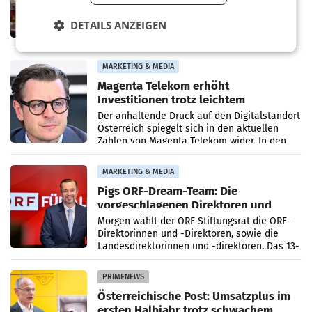
Das Konzept „Join the Flow“ von facts and
fiction, ZONE Media und PLANET architects
DETAILS ANZEIGEN
wird der österreichische Beitrag zur EXPO
2027 in Belgrad. Die Weltausstellung findet
von 15.
MARKETING & MEDIA
Magenta Telekom erhöht
Investitionen trotz leichtem
Umsatzrückgang
Der anhaltende Druck auf den Digitalstandort
Österreich spiegelt sich in den aktuellen
Zahlen von Magenta Telekom wider. In den
ersten sechs Monaten des laufenden Jahres
verzeichnete
MARKETING & MEDIA
Pigs ORF-Dream-Team: Die
vorgeschlagenen Direktoren und
Direktorinnen
Morgen wählt der ORF Stiftungsrat die ORF-
Direktorinnen und -Direktoren, sowie die
Landesdirektorinnen und -direktoren. Das 13-
köpfige Wunschteam des ab 1. Jänner 2027
amtierenden
PRIMENEWS
Österreichische Post: Umsatzplus im
ersten Halbjahr trotz schwachem