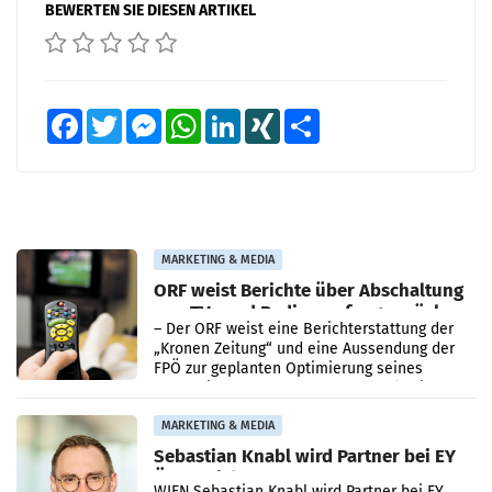
BEWERTEN SIE DIESEN ARTIKEL
Facebook
Twitter
Messenger
WhatsApp
LinkedIn
XING
Teilen
MARKETING & MEDIA
ORF weist Berichte über Abschaltung
von TV- und Radioempfang zurück
– Der ORF weist eine Berichterstattung der
„Kronen Zeitung“ und eine Aussendung der
FPÖ zur geplanten Optimierung seines
terrestrischen Sendernetzes zurück. Die
Darstellung,
MARKETING & MEDIA
Sebastian Knabl wird Partner bei EY
Österreich
WIEN.Sebastian Knabl wird Partner bei EY