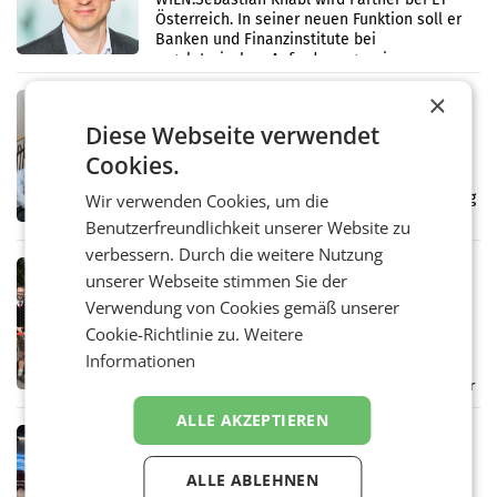
Österreich. In seiner neuen Funktion soll er
Banken und Finanzinstitute bei
regulatorischen Anforderungen, im
Risikomanagement und bei
×
Transformationsprojekten
MARKETING & MEDIA
Diese Webseite verwendet
kju: stellt Führungsteam neu auf
Die Wiener Digitalagentur kju: erweitert ihre
Cookies.
Führungsebene. Andrea Sampl-Neureiter
rückt mit Anfang August in die Agenturleitung
Wir verwenden Cookies, um die
auf. Gemeinsam mit drei weiteren
Benutzerfreundlichkeit unserer Website zu
Neubesetzungen entsteht
verbessern. Durch die weitere Nutzung
DESTINATION
unserer Webseite stimmen Sie der
Falkensteiner übernimmt Betrieb des
Verwendung von Cookies gemäß unserer
modernisierten Campingplatzes am
Cookie-Richtlinie zu.
Weitere
Wörthersee
KLAGENFURT AM WÖRTHERSEE. – Der
Informationen
Falkensteiner Camping Wörthersee ist
offiziell eröffnet. Die Falkensteiner Michaeler
Tourism Group (FMTG) und die Stadtwerke
ALLE AKZEPTIEREN
Klagenfurt haben den
MARKETING & MEDIA
„Join the Flow“ wird Österreichs
ALLE ABLEHNEN
Pavillon bei der EXPO 2027