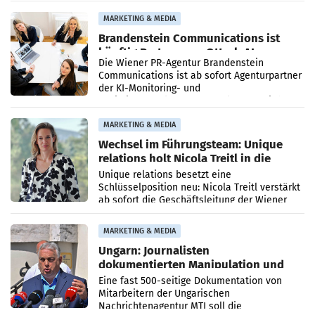
Direktionen abgestimmt werden.
MARKETING & MEDIA
Brandenstein Communications ist
künftig Partner von OtterlyAI
Die Wiener PR-Agentur Brandenstein
Communications ist ab sofort Agenturpartner
der KI-Monitoring- und
Optimierungsplattform OtterlyAI. Damit baut
die Agentur ihr Leistungsportfolio
MARKETING & MEDIA
Wechsel im Führungsteam: Unique
relations holt Nicola Treitl in die
Geschäftsleitung
Unique relations besetzt eine
Schlüsselposition neu: Nicola Treitl verstärkt
ab sofort die Geschäftsleitung der Wiener
PR-Agentur an der Seite von Josef Kalina und
Anna Kalina-Mahr.
MARKETING & MEDIA
Ungarn: Journalisten
dokumentierten Manipulation und
Zensur
Eine fast 500-seitige Dokumentation von
Mitarbeitern der Ungarischen
Nachrichtenagentur MTI soll die