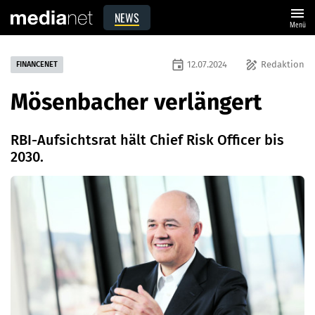
menu
NEWS
Menü
event
draw
12.07.2024
Redaktion
FINANCENET
Mösenbacher verlängert
RBI-Aufsichtsrat hält Chief Risk Officer bis
2030.