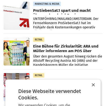
Vergleichszeitraum
MARKETING & MEDIA
ProSiebenSat.1 spart und macht
überraschend viel Gewinn
UNTERFÖHRING/MAILAND/AMSTERDAM. Der
Fernsehkonzern ProSiebenSat.1 hat im
Frühjahr dank Kostensenkungen operativ
wieder Gewinn gemacht und die
Markterwartung deutlich übertroffen.
RETAIL
Eine Bühne für Zirkularität: ARA und
Müller informieren am POS über
Kreislauffähigkeit
Über den gesamten August hinweg rücken die
Altstoff Recycling Austria AG (ARA) und der
Handelskonzern Müller die Initiative
„Kreislauf-Helden“ in allen österreichischen
Müller-Filialen
RETAIL
Penny modernisiert zwei Filialen in
×
Ober- und Niederösterreich
Diese Webseite verwendet
WIENER NEUDORF. – Im Rahmen einer
laufenden Modernisierungsoffensive
Cookies.
erneuert Penny zwei Filialen in Nieder- und
Oberösterreich. Die beiden Standorte liegen
Wir verwenden Cookies, um die