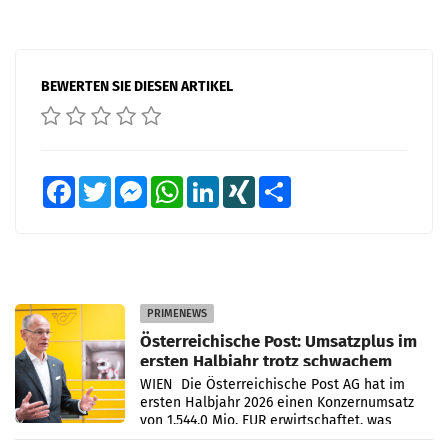
BEWERTEN SIE DIESEN ARTIKEL
Facebook
Twitter
Messenger
WhatsApp
LinkedIn
XING
Teilen
PRIMENEWS
Österreichische Post: Umsatzplus im
ersten Halbjahr trotz schwachem
Briefgeschäft
WIEN Die Österreichische Post AG hat im
ersten Halbjahr 2026 einen Konzernumsatz
von 1.544,0 Mio. EUR erwirtschaftet, was
einem Plus von 3,8 Prozent gegenüber dem