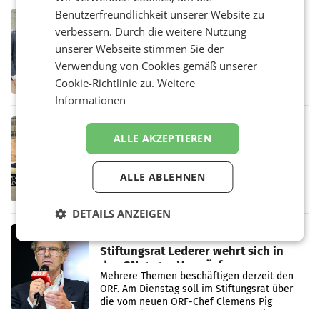
in Haag sowie im rund
Benutzerfreundlichkeit unserer Website zu
RETAIL
verbessern. Durch die weitere Nutzung
Alles bereit für den Wechsel: Jürgen
unserer Webseite stimmen Sie der
Albrecht setzt ab 1.1.2027 auf Adeg
WIENER NEUDORF. – Die geplante
Verwendung von Cookies gemäß unserer
Zusammenarbeit zwischen Adeg und dem
Cookie-Richtlinie zu.
Weitere
Vorarlberger Kaufmann Jürgen Albrecht ist
kartellrechtlich freigegeben: Die
Informationen
Bundeswettbewerbsbehörde und der
Bundeskartellanwalt
MOBILITY BUSINESS
ALLE AKZEPTIEREN
Rekordergebnis im Juli: Leapmotor
verdoppelt Auslieferungen und
überschreitet die 100.000er-Marke
– Im Juli 2026 erreichte Leapmotor einen
ALLE ABLEHNEN
wichtigen Meilenstein und lieferte weltweit
101.267 Fahrzeuge aus, womit sich das
DETAILS ANZEIGEN
Ergebnis gegenüber Juli 2025 mehr als
verdoppelte (+102
MARKETING & MEDIA
Stiftungsrat Lederer wehrt sich in
den SN gegen Vorwürfe
Mehrere Themen beschäftigen derzeit den
ORF. Am Dienstag soll im Stiftungsrat über
die vom neuen ORF-Chef Clemens Pig
vorgeschlagenen Besetzungen für die