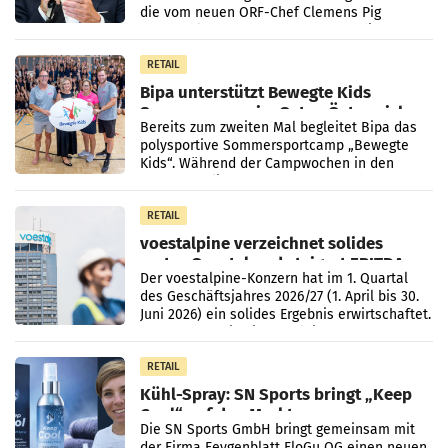
die vom neuen ORF-Chef Clemens Pig
vorgeschlagenen Besetzungen für die
Direktionen abgestimmt werden.
RETAIL
Bipa unterstützt Bewegte Kids
Sommercamps im Osten Österreichs
Bereits zum zweiten Mal begleitet Bipa das
polysportive Sommersportcamp „Bewegte
Kids“. Während der Campwochen in den
Monaten Juli und August versorgt das
Unternehmen Kinder sowie
RETAIL
voestalpine verzeichnet solides
erstes Quartal und steigert EBITDA
Der voestalpine-Konzern hat im 1. Quartal
des Geschäftsjahres 2026/27 (1. April bis 30.
Juni 2026) ein solides Ergebnis erwirtschaftet.
Der Umsatz stieg im Vergleich zur
Vorjahresperiode
RETAIL
Kühl-Spray: SN Sports bringt „Keep
Cool“ auf den Markt
Die SN Sports GmbH bringt gemeinsam mit
der Firma Feygenblatt FloGu OG einen neuen