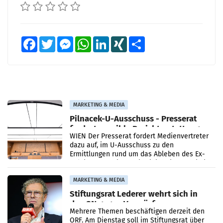
Facebook
Twitter
Messenger
WhatsApp
LinkedIn
XING
Teilen
MARKETING & MEDIA
Pilnacek-U-Ausschuss - Presserat
fordert sensible Berichterstattung
WIEN Der Presserat fordert Medienvertreter
dazu auf, im U-Ausschuss zu den
Ermittlungen rund um das Ableben des Ex-
Sektionschefs im Justizministerium, Christian
Pilnacek, auf sensible
MARKETING & MEDIA
Stiftungsrat Lederer wehrt sich in
den SN gegen Vorwürfe
Mehrere Themen beschäftigen derzeit den
ORF. Am Dienstag soll im Stiftungsrat über