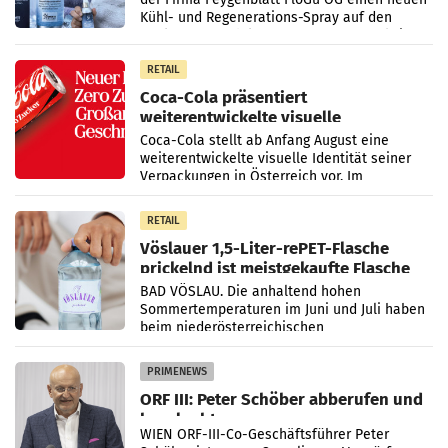
Kühl- und Regenerations-Spray auf den
Markt. Das Produkt namens „Keep Cool“ ist zu
100 Prozent
RETAIL
Coca-Cola präsentiert
weiterentwickelte visuelle
Markenidentität
Coca-Cola stellt ab Anfang August eine
weiterentwickelte visuelle Identität seiner
Verpackungen in Österreich vor. Im
Mittelpunkt des Redesigns stehen zentrale
Gestaltungselemente
RETAIL
Vöslauer 1,5-Liter-rePET-Flasche
prickelnd ist meistgekaufte Flasche
Österreichs
BAD VÖSLAU. Die anhaltend hohen
Sommertemperaturen im Juni und Juli haben
beim niederösterreichischen
Getränkehersteller Vöslauer zu deutlichen
Absatzzuwächsen geführt. Während
PRIMENEWS
ORF III: Peter Schöber abberufen und
beurlaubt
WIEN ORF-III-Co-Geschäftsführer Peter