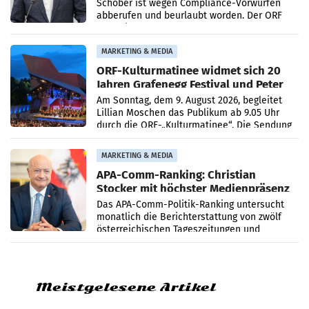
Schöber ist wegen Compliance-Vorwürfen
abberufen und beurlaubt worden. Der ORF
bestätigte gegenüber der APA entsprechende
Medienberichte.
MARKETING & MEDIA
ORF-Kulturmatinee widmet sich 20
Jahren Grafenegg Festival und Peter
Simonischek
Am Sonntag, dem 9. August 2026, begleitet
Lillian Moschen das Publikum ab 9.05 Uhr
durch die ORF-„Kulturmatinee“. Die Sendung
startet mit der Dokumentation „20 Jahre
Grafenegg
MARKETING & MEDIA
APA-Comm-Ranking: Christian
Stocker mit höchster Medienpräsenz
im Juli
Das APA-Comm-Politik-Ranking untersucht
monatlich die Berichterstattung von zwölf
österreichischen Tageszeitungen und
analysiert, welche Politikerinnen und
Politiker Österreichs die
Meistgelesene Artikel