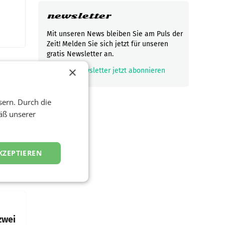
newsletter
Mit unseren News bleiben Sie am Puls der
Zeit! Melden Sie sich jetzt für unseren
gratis Newsletter an.
×
mark_email_read
Newsletter jetzt abonnieren
sern. Durch die
t und
viel
äß unserer
ND/AMSTERDAM.
KZEPTIEREN
rühjahr
h
zwei