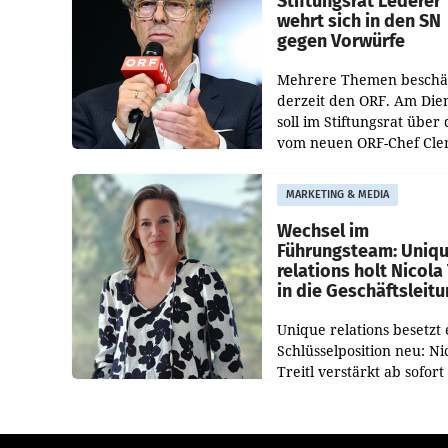
Stiftungsrat Lederer
wehrt sich in den SN
gegen Vorwürfe
Mehrere Themen beschä
derzeit den ORF. Am Die
soll im Stiftungsrat über 
vom neuen ORF-Chef Cl
Pig vorgeschlagenen
Besetzungen für die
MARKETING & MEDIA
Direktionen abgestimmt
werden.
Wechsel im
Führungsteam: Uniq
relations holt Nicola 
in die Geschäftsleit
Unique relations besetzt 
Schlüsselposition neu: Ni
Treitl verstärkt ab sofort
Geschäftsleitung der Wi
PR-Agentur an der Seite 
Josef Kalina und Anna Ka