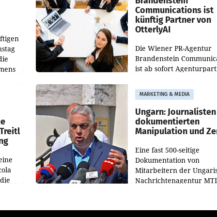
Brandenstein
Communications ist
künftig Partner von
OtterlyAI
ftigen
Die Wiener PR-Agentur
nstag
Brandenstein Communica
die
ist ab sofort Agenturpar
emens
der KI-Monitoring- und
Optimierungsplattform
MARKETING & MEDIA
OtterlyAI. Damit baut di
Agentur ihr Leistungspor
Ungarn: Journalisten
ue
dokumentierten
Treitl
Manipulation und Ze
ung
Eine fast 500-seitige
eine
Dokumentation von
cola
Mitarbeitern der Ungari
 die
Nachrichtenagentur MTI 
ener
die systematische Nachri
von
Manipulation und Zensur
lina-
der Agentur während de