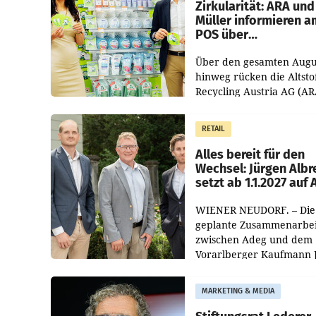
Zirkularität: ARA und
Müller informieren a
POS über
Kreislauffähigkeit
Über den gesamten Augu
hinweg rücken die Altsto
Recycling Austria AG (AR
und der Handelskonzern
Müller die Initiative „Krei
RETAIL
Helden“ in allen
österreichischen Müller-F
Alles bereit für den
Wechsel: Jürgen Albr
setzt ab 1.1.2027 auf
WIENER NEUDORF. – Die
geplante Zusammenarbei
zwischen Adeg und dem
Vorarlberger Kaufmann 
Albrecht ist kartellrechtl
freigegeben: Die
MARKETING & MEDIA
Bundeswettbewerbsbeh
und der Bundeskartellan