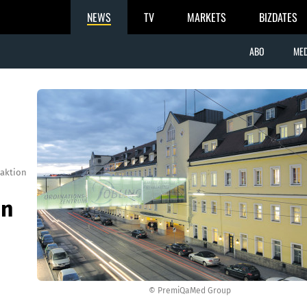
NEWS
TV
MARKETS
BIZDATES
ABO
MED
aktion
en
© PremiQaMed Group