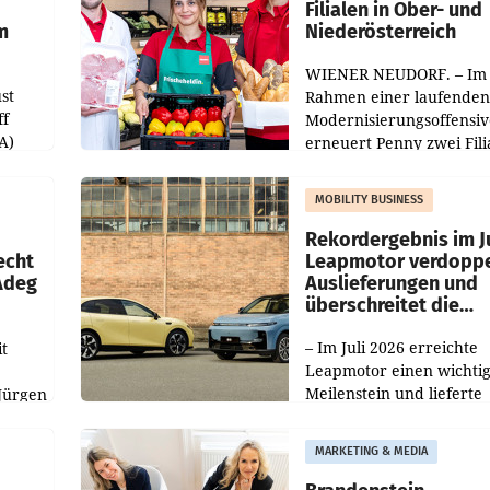
Filialen in Ober- und
m
Niederösterreich
WIENER NEUDORF. – Im
st
Rahmen einer laufenden
ff
Modernisierungsoffensiv
A)
erneuert Penny zwei Fili
Nieder- und Oberösterre
slauf-
Die beiden Standorte lie
MOBILITY BUSINESS
Haag sowie im rund
ilialen
Rekordergebnis im Ju
echt
Leapmotor verdoppe
 Adeg
Auslieferungen und
überschreitet die
100.000er-Marke
– Im Juli 2026 erreichte
t
Leapmotor einen wichti
Meilenstein und lieferte
Jürgen
weltweit 101.267 Fahrze
ich
aus, womit sich das Erge
MARKETING & MEDIA
gegenüber Juli 2025 meh
örde
verdoppelte (+102
walt