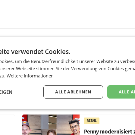
ite verwendet Cookies.
MARKETING & MEDIA
okies, um die Benutzerfreundlichkeit unserer Website zu verbes
:
ProSiebenSat.1 spar
n
macht überraschend 
unserer Webseite stimmen Sie der Verwendung von Cookies gem
achem
Gewinn
 zu.
Weitere Informationen
UNTERFÖHRING/MAILA
EIGEN
ALLE ABLEHNEN
ALLE A
e Post
Der Fernsehkonzern
hr 2026
ProSiebenSat.1 hat im F
n
dank Kostensenkungen
operativ wieder Gewinn
m Plus
gemacht und die
RETAIL
er
Markterwartung deutlic
übertroffen.
Penny modernisiert 