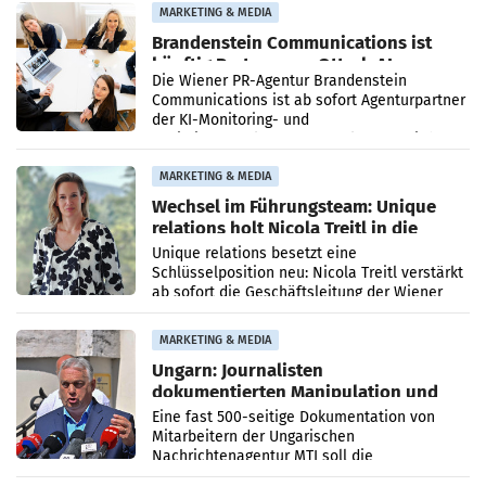
MARKETING & MEDIA
Brandenstein Communications ist
künftig Partner von OtterlyAI
Die Wiener PR-Agentur Brandenstein
Communications ist ab sofort Agenturpartner
der KI-Monitoring- und
Optimierungsplattform OtterlyAI. Damit baut
die Agentur ihr Leistungsportfolio
MARKETING & MEDIA
Wechsel im Führungsteam: Unique
relations holt Nicola Treitl in die
Geschäftsleitung
Unique relations besetzt eine
Schlüsselposition neu: Nicola Treitl verstärkt
ab sofort die Geschäftsleitung der Wiener
PR-Agentur an der Seite von Josef Kalina und
Anna Kalina-Mahr.
MARKETING & MEDIA
Ungarn: Journalisten
dokumentierten Manipulation und
Zensur
Eine fast 500-seitige Dokumentation von
Mitarbeitern der Ungarischen
Nachrichtenagentur MTI soll die
systematische Nachrichten-Manipulation und