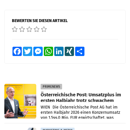
BEWERTEN SIE DIESEN ARTIKEL
Facebook
Twitter
Messenger
WhatsApp
LinkedIn
XING
Teilen
PRIMENEWS
Österreichische Post: Umsatzplus im
ersten Halbjahr trotz schwachem
Briefgeschäft
WIEN Die Österreichische Post AG hat im
ersten Halbjahr 2026 einen Konzernumsatz
von 1.544,0 Mio. EUR erwirtschaftet, was
einem Plus von 3,8 Prozent gegenüber dem
Vergleichszeitraum