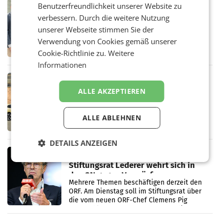
RETAIL
Benutzerfreundlichkeit unserer Website zu
Alles bereit für den Wechsel: Jürgen
verbessern. Durch die weitere Nutzung
Albrecht setzt ab 1.1.2027 auf Adeg
unserer Webseite stimmen Sie der
WIENER NEUDORF. – Die geplante
Verwendung von Cookies gemäß unserer
Zusammenarbeit zwischen Adeg und dem
Vorarlberger Kaufmann Jürgen Albrecht ist
Cookie-Richtlinie zu.
Weitere
kartellrechtlich freigegeben: Die
Informationen
Bundeswettbewerbsbehörde und der
Bundeskartellanwalt
MOBILITY BUSINESS
Rekordergebnis im Juli: Leapmotor
ALLE AKZEPTIEREN
verdoppelt Auslieferungen und
überschreitet die 100.000er-Marke
– Im Juli 2026 erreichte Leapmotor einen
ALLE ABLEHNEN
wichtigen Meilenstein und lieferte weltweit
101.267 Fahrzeuge aus, womit sich das
Ergebnis gegenüber Juli 2025 mehr als
DETAILS ANZEIGEN
verdoppelte (+102
MARKETING & MEDIA
Stiftungsrat Lederer wehrt sich in
den SN gegen Vorwürfe
Mehrere Themen beschäftigen derzeit den
ORF. Am Dienstag soll im Stiftungsrat über
die vom neuen ORF-Chef Clemens Pig
vorgeschlagenen Besetzungen für die
Direktionen abgestimmt werden.