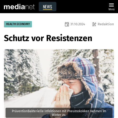
menu
NEWS
Menü
event
draw
31.10.2024
Redaktion
HEALTH ECONOMY
Schutz vor Resistenzen
PräventionBakterielle Infektionen mit Pneumokokken nehmen im
Winter zu.