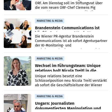
ORF. Am Dienstag soll im Stiftungsrat über
die vom neuen ORF-Chef Clemens Pig
vorgeschlagenen Besetzungen für die
Direktionen abgestimmt werden.
MARKETING & MEDIA
Brandenstein Communications ist
künftig Partner von OtterlyAI
Die Wiener PR-Agentur Brandenstein
Communications ist ab sofort Agenturpartner
der KI-Monitoring- und
Optimierungsplattform OtterlyAI. Damit baut
die Agentur ihr Leistungsportfolio
MARKETING & MEDIA
Wechsel im Führungsteam: Unique
relations holt Nicola Treitl in die
Geschäftsleitung
Unique relations besetzt eine
Schlüsselposition neu: Nicola Treitl verstärkt
ab sofort die Geschäftsleitung der Wiener
PR-Agentur an der Seite von Josef Kalina und
Anna Kalina-Mahr.
MARKETING & MEDIA
Ungarn: Journalisten
dokumentierten Manipulation und