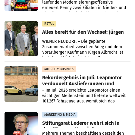
laufenden Modernisierungsoffensive
erneuert Penny zwei Filialen in Nieder- und
Oberösterreich. Die beiden Standorte liegen
in Haag sowie im rund
RETAIL
Alles bereit für den Wechsel: Jürgen
Albrecht setzt ab 1.1.2027 auf Adeg
WIENER NEUDORF. – Die geplante
Zusammenarbeit zwischen Adeg und dem
Vorarlberger Kaufmann Jürgen Albrecht ist
kartellrechtlich freigegeben: Die
Bundeswettbewerbsbehörde und der
Bundeskartellanwalt
MOBILITY BUSINESS
Rekordergebnis im Juli: Leapmotor
verdoppelt Auslieferungen und
überschreitet die 100.000er-Marke
– Im Juli 2026 erreichte Leapmotor einen
wichtigen Meilenstein und lieferte weltweit
101.267 Fahrzeuge aus, womit sich das
Ergebnis gegenüber Juli 2025 mehr als
verdoppelte (+102
MARKETING & MEDIA
Stiftungsrat Lederer wehrt sich in
den SN gegen Vorwürfe
Mehrere Themen beschäftigen derzeit den