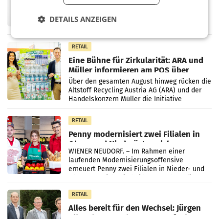
UNTERFÖHRING/MAILAND/AMSTERDAM. Der
Fernsehkonzern ProSiebenSat.1 hat im
DETAILS ANZEIGEN
Frühjahr dank Kostensenkungen operativ
wieder Gewinn gemacht und die
Markterwartung deutlich übertroffen.
RETAIL
Eine Bühne für Zirkularität: ARA und
Müller informieren am POS über
Kreislauffähigkeit
Über den gesamten August hinweg rücken die
Altstoff Recycling Austria AG (ARA) und der
Handelskonzern Müller die Initiative
„Kreislauf-Helden“ in allen österreichischen
Müller-Filialen
RETAIL
Penny modernisiert zwei Filialen in
Ober- und Niederösterreich
WIENER NEUDORF. – Im Rahmen einer
laufenden Modernisierungsoffensive
erneuert Penny zwei Filialen in Nieder- und
Oberösterreich. Die beiden Standorte liegen
in Haag sowie im rund
RETAIL
Alles bereit für den Wechsel: Jürgen
Albrecht setzt ab 1.1.2027 auf Adeg