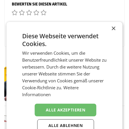
BEWERTEN SIE DIESEN ARTIKEL
×
Facebook
Twitter
Messenger
WhatsApp
LinkedIn
XING
Teilen
Diese Webseite verwendet
Cookies.
Wir verwenden Cookies, um die
Benutzerfreundlichkeit unserer Website zu
verbessern. Durch die weitere Nutzung
PRIMENEWS
unserer Webseite stimmen Sie der
Österreichische Post: Umsatzplus im
Verwendung von Cookies gemäß unserer
ersten Halbjahr trotz schwachem
Cookie-Richtlinie zu.
Weitere
Briefgeschäft
WIEN Die Österreichische Post AG hat im
Informationen
ersten Halbjahr 2026 einen Konzernumsatz
von 1.544,0 Mio. EUR erwirtschaftet, was
einem Plus von 3,8 Prozent gegenüber dem
ALLE AKZEPTIEREN
Vergleichszeitraum
MARKETING & MEDIA
ProSiebenSat.1 spart und macht
ALLE ABLEHNEN
überraschend viel Gewinn