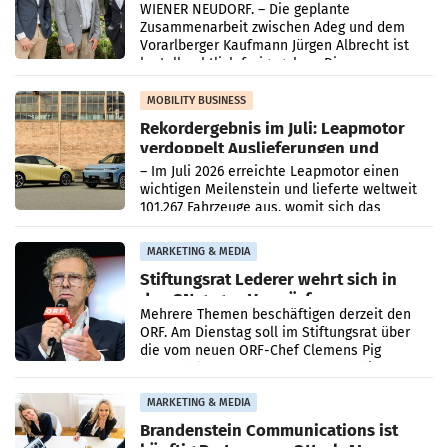
WIENER NEUDORF. – Die geplante
Zusammenarbeit zwischen Adeg und dem
Vorarlberger Kaufmann Jürgen Albrecht ist
kartellrechtlich freigegeben: Die
Bundeswettbewerbsbehörde und der
Bundeskartellanwalt
MOBILITY BUSINESS
Rekordergebnis im Juli: Leapmotor
verdoppelt Auslieferungen und
überschreitet die 100.000er-Marke
– Im Juli 2026 erreichte Leapmotor einen
wichtigen Meilenstein und lieferte weltweit
101.267 Fahrzeuge aus, womit sich das
Ergebnis gegenüber Juli 2025 mehr als
verdoppelte (+102
MARKETING & MEDIA
Stiftungsrat Lederer wehrt sich in
den SN gegen Vorwürfe
Mehrere Themen beschäftigen derzeit den
ORF. Am Dienstag soll im Stiftungsrat über
die vom neuen ORF-Chef Clemens Pig
vorgeschlagenen Besetzungen für die
Direktionen abgestimmt werden.
MARKETING & MEDIA
Brandenstein Communications ist