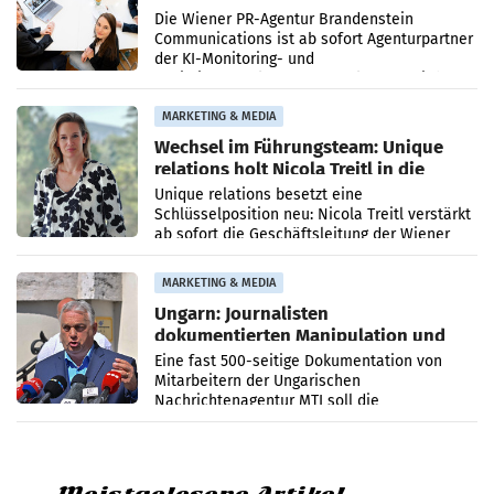
künftig Partner von OtterlyAI
Die Wiener PR-Agentur Brandenstein
Communications ist ab sofort Agenturpartner
der KI-Monitoring- und
Optimierungsplattform OtterlyAI. Damit baut
die Agentur ihr Leistungsportfolio
MARKETING & MEDIA
Wechsel im Führungsteam: Unique
relations holt Nicola Treitl in die
Geschäftsleitung
Unique relations besetzt eine
Schlüsselposition neu: Nicola Treitl verstärkt
ab sofort die Geschäftsleitung der Wiener
PR-Agentur an der Seite von Josef Kalina und
Anna Kalina-Mahr.
MARKETING & MEDIA
Ungarn: Journalisten
dokumentierten Manipulation und
Zensur
Eine fast 500-seitige Dokumentation von
Mitarbeitern der Ungarischen
Nachrichtenagentur MTI soll die
systematische Nachrichten-Manipulation und
Zensur bei der Agentur während der Zeit
Meistgelesene Artikel