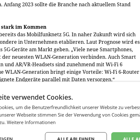
. Anfang 2023 sollte die Branche nach aktuellem Stand
t stark im Kommen
bereits das Mobilfunknetz 5G. In naher Zukunft wird sich
ondere in Unternehmen etablieren. Laut Prognose wird es
ls 5G-Geräte am Markt geben. „Viele neue Smartphones,
it der neuesten WLAN-Generation verbinden. Auch Smart
len und AR/VR-Headsets sind zunehmend mit Wi-Fi 6
eue WLAN-Generation bringt einige Vorteile: Wi-Fi 6-Router
ignete Endgeräte parallel mit Daten versorgen.“
 denn je
ite verwendet Cookies.
ne mentale Gesundheit mittels Apps zu überwachen und
okies, um die Benutzerfreundlichkeit unserer Website zu verbes
. Im kommenden Jahr wird die Anwendung von Apps für die
unserer Webseite stimmen Sie der Verwendung von Cookies gem
ie werden die weltweiten Ausgaben der Konsumenten für
 zu.
Weitere Informationen
. 500 Mio. USD betragen. Das entspricht einer jährlichen
stum ist bei Mental Health Apps beachtlich – vor allem,
rn kostenlos zur Verfügung stehen. Wir rechnen daher au
EIGEN
ALLE ABLEHNEN
ALLE A