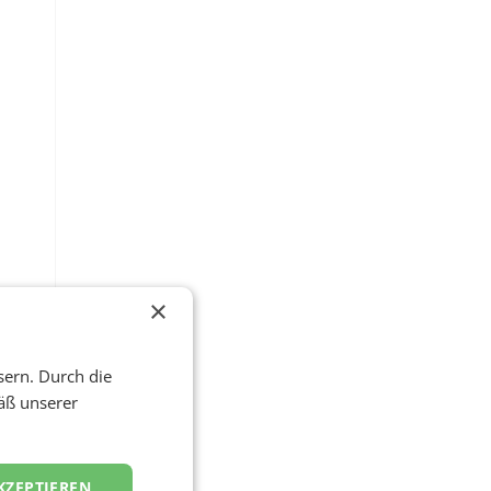
×
sern. Durch die
äß unserer
ch
KZEPTIEREN