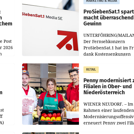
MARKETING & MEDIA
:
ProSiebenSat.1 spar
n
macht überraschend 
achem
Gewinn
UNTERFÖHRING/MAILA
e Post
Der Fernsehkonzern
hr 2026
ProSiebenSat.1 hat im F
n
dank Kostensenkungen
operativ wieder Gewinn
m Plus
gemacht und die
RETAIL
er
Markterwartung deutlic
übertroffen.
Penny modernisiert 
Filialen in Ober- und
m
Niederösterreich
WIENER NEUDORF. – Im
st
Rahmen einer laufenden
ff
Modernisierungsoffensiv
A)
erneuert Penny zwei Fili
Nieder- und Oberösterre