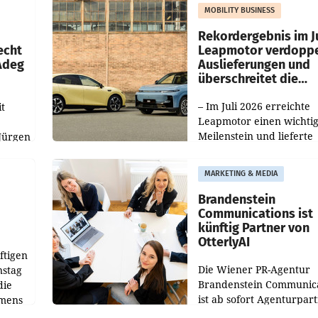
slauf-
Die beiden Standorte lie
MOBILITY BUSINESS
Haag sowie im rund
ilialen
Rekordergebnis im Ju
echt
Leapmotor verdoppe
 Adeg
Auslieferungen und
überschreitet die
100.000er-Marke
– Im Juli 2026 erreichte
t
Leapmotor einen wichti
Meilenstein und lieferte
Jürgen
weltweit 101.267 Fahrze
ich
aus, womit sich das Erge
MARKETING & MEDIA
gegenüber Juli 2025 meh
örde
verdoppelte (+102
walt
Brandenstein
Communications ist
künftig Partner von
OtterlyAI
ftigen
Die Wiener PR-Agentur
nstag
Brandenstein Communica
die
ist ab sofort Agenturpar
emens
der KI-Monitoring- und