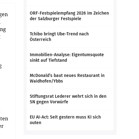
ORF-Festspielempfang 2026 im Zeichen
igen
der Salzburger Festspiele
.
ung
Tchibo bringt Ube-Trend nach
t
Österreich
Immobilien-Analyse: Eigentumsquote
sinkt auf Tiefstand
2
McDonald’s baut neues Restaurant in
Waidhofen/Ybbs
Stiftungsrat Lederer wehrt sich in den
SN gegen Vorwürfe
:
EU AI-Act: Seit gestern muss KI sich
nten
outen
er