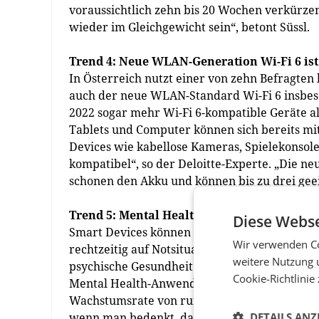
voraussichtlich zehn bis 20 Wochen verkürzen
wieder im Gleichgewicht sein“, betont Süssl.
Trend 4: Neue WLAN-Generation Wi-Fi 6 is
In Österreich nutzt einer von zehn Befragten 
auch der neue WLAN-Standard Wi-Fi 6 insbes
2022 sogar mehr Wi-Fi 6-kompatible Geräte a
Tablets und Computer können sich bereits m
Devices wie kabellose Kameras, Spielekonso
kompatibel“, so der Deloitte-Experte. „Die n
schonen den Akku und können bis zu drei gee
Trend 5: Mental Health-Apps boomen mehr
Diese Webse
Smart Devices können dabei helfen, die eige
Wir verwenden Co
rechtzeitig auf Notsituationen zu reagieren
weitere Nutzung 
psychische Gesundheit zum Trend: Laut Stud
Cookie-Richtlinie
Mental Health-Anwendungen 2022 insgesamt ca
Wachstumsrate von rund 20%. „Das Umsatzwach
wenn man bedenkt, dass viele Apps den Nutze
DETAILS ANZ