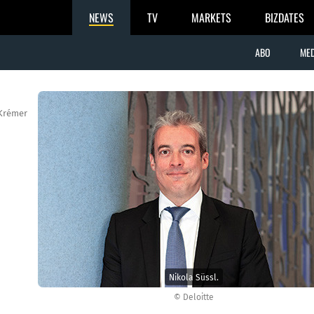
NEWS
TV
MARKETS
BIZDATES
ABO
MED
Krémer
Nikola Süssl.
© Deloitte