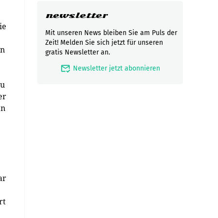
newsletter
ie
Mit unseren News bleiben Sie am Puls der
Zeit! Melden Sie sich jetzt für unseren
rn
gratis Newsletter an.
mark_email_read
Newsletter jetzt abonnieren
zu
er
en
ar
rt