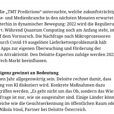
die „TMT Predictions“ untersuchte, welche zukunftsträcht
e- und Medienbranche in den nächsten Monaten erwartet
eiterhin in dynamischer Bewegung: 2022 wird die Regulier
iert. Während Quantum Computing noch am Anfang steht, is
uf dem Vormarsch. Die Nachfrage nach Mikroprozessoren
urch Covid-19 ausgelöste Lieferkettenproblematik hält
: Apps zur eigenen Überwachung und Förderung der
Attraktivität. Den Deloitte-Experten zufolge werden 202
Tech-Markt beeinflussen.
lligenz gewinnt an Bedeutung
en Jahr allgegenwärtig sein. Deloitte rechnet damit, dass
rung von KI diskutiert wird. Konkrete Maßnahmen dazu
riffen werden. „Es geht nicht um das Ob, sondern das Wie
age ist nur, wie sie ausgestaltet sind. Einige Länder kön
reiche wie die Gesichtserkennung im öffentlichen Raum od
Nikola Süssl, Partner bei Deloitte Österreich.