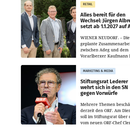
Müller die Initiative „Krei
RETAIL
Helden“ in allen
österreichischen Müller-F
Alles bereit für den
Wechsel: Jürgen Albr
setzt ab 1.1.2027 auf
WIENER NEUDORF. – Die
geplante Zusammenarbei
zwischen Adeg und dem
Vorarlberger Kaufmann 
Albrecht ist kartellrechtl
freigegeben: Die
MARKETING & MEDIA
Bundeswettbewerbsbeh
und der Bundeskartellan
Stiftungsrat Lederer
wehrt sich in den SN
gegen Vorwürfe
Mehrere Themen beschä
derzeit den ORF. Am Die
soll im Stiftungsrat über 
vom neuen ORF-Chef Cl
Pig vorgeschlagenen