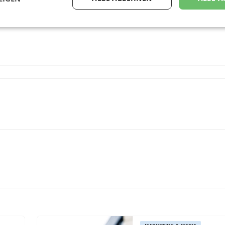
gbaren Apps“, fügt Nikola Süssl abschließend hinzu. (hk)