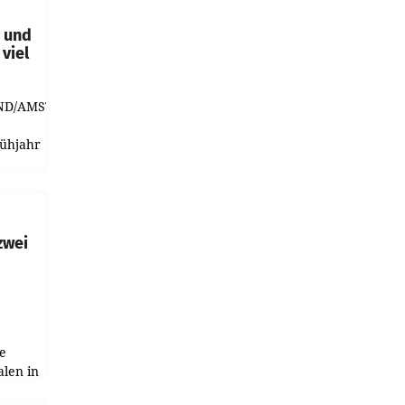
t und
viel
ND/AMSTERDAM.
rühjahr
h
zwei
e
alen in
ich.