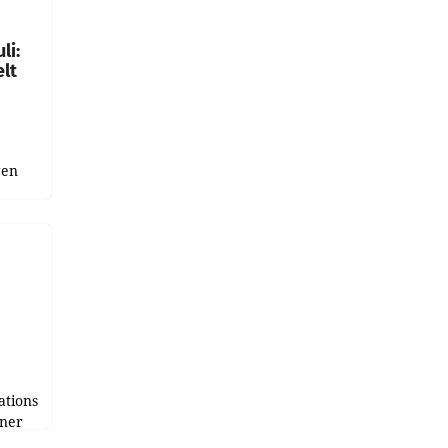
gen in
li:
lt
gen
uge
bnis
r als
tions
tner