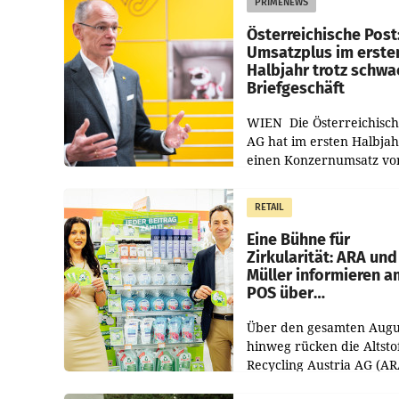
PRIMENEWS
Österreichische Post
Umsatzplus im erste
Halbjahr trotz schw
Briefgeschäft
WIEN Die Österreichisch
AG hat im ersten Halbja
einen Konzernumsatz vo
1.544,0 Mio. EUR
erwirtschaftet, was eine
RETAIL
von 3,8 Prozent gegenüb
dem Vergleichszeitraum
Eine Bühne für
Zirkularität: ARA und
Müller informieren a
POS über
Kreislauffähigkeit
Über den gesamten Augu
hinweg rücken die Altsto
Recycling Austria AG (AR
und der Handelskonzern