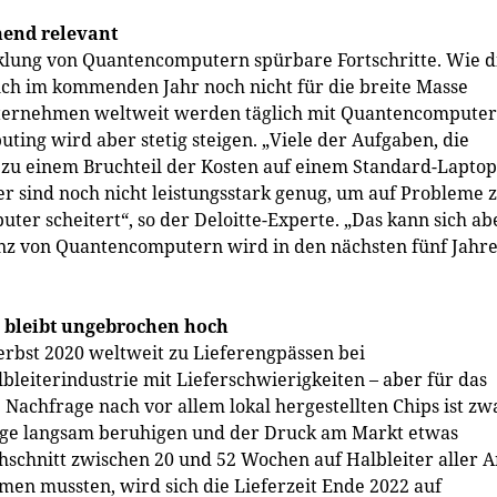
end relevant
cklung von Quantencomputern spürbare Fortschritte. Wie d
uch im kommenden Jahr noch nicht für die breite Masse
nternehmen weltweit werden täglich mit Quantencompute
ing wird aber stetig steigen. „Viele der Aufgaben, die
zu einem Bruchteil der Kosten auf einem Standard-Laptop
r sind noch nicht leistungsstark genug, um auf Probleme 
er scheitert“, so der Deloitte-Experte. „Das kann sich ab
anz von Quantencomputern wird in den nächsten fünf Jahr
 bleibt ungebrochen hoch
erbst 2020 weltweit zu Lieferengpässen bei
leiterindustrie mit Lieferschwierigkeiten – aber für das
 Nachfrage nach vor allem lokal hergestellten Chips ist zw
Lage langsam beruhigen und der Druck am Markt etwas
hnitt zwischen 20 und 52 Wochen auf Halbleiter aller A
n mussten, wird sich die Lieferzeit Ende 2022 auf