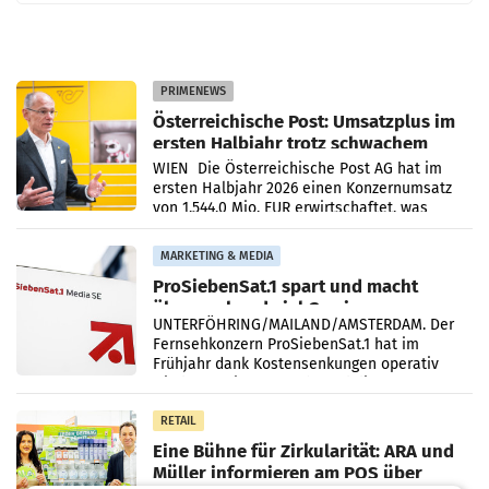
PRIMENEWS
Österreichische Post: Umsatzplus im
ersten Halbjahr trotz schwachem
Briefgeschäft
WIEN Die Österreichische Post AG hat im
ersten Halbjahr 2026 einen Konzernumsatz
von 1.544,0 Mio. EUR erwirtschaftet, was
einem Plus von 3,8 Prozent gegenüber dem
Vergleichszeitraum
MARKETING & MEDIA
ProSiebenSat.1 spart und macht
überraschend viel Gewinn
UNTERFÖHRING/MAILAND/AMSTERDAM. Der
Fernsehkonzern ProSiebenSat.1 hat im
Frühjahr dank Kostensenkungen operativ
wieder Gewinn gemacht und die
Markterwartung deutlich übertroffen.
RETAIL
Eine Bühne für Zirkularität: ARA und
Müller informieren am POS über