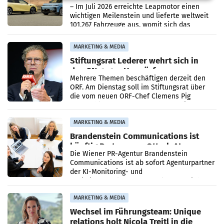
überschreitet die 100.000er-Marke
– Im Juli 2026 erreichte Leapmotor einen
wichtigen Meilenstein und lieferte weltweit
101.267 Fahrzeuge aus, womit sich das
Ergebnis gegenüber Juli 2025 mehr als
verdoppelte (+102
MARKETING & MEDIA
Stiftungsrat Lederer wehrt sich in
den SN gegen Vorwürfe
Mehrere Themen beschäftigen derzeit den
ORF. Am Dienstag soll im Stiftungsrat über
die vom neuen ORF-Chef Clemens Pig
vorgeschlagenen Besetzungen für die
Direktionen abgestimmt werden.
MARKETING & MEDIA
Brandenstein Communications ist
künftig Partner von OtterlyAI
Die Wiener PR-Agentur Brandenstein
Communications ist ab sofort Agenturpartner
der KI-Monitoring- und
Optimierungsplattform OtterlyAI. Damit baut
die Agentur ihr Leistungsportfolio
MARKETING & MEDIA
Wechsel im Führungsteam: Unique
relations holt Nicola Treitl in die