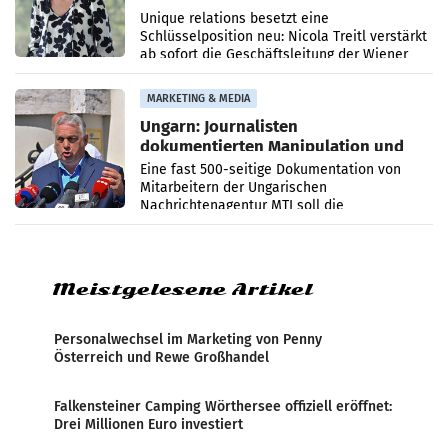
Geschäftsleitung
Unique relations besetzt eine
Schlüsselposition neu: Nicola Treitl verstärkt
ab sofort die Geschäftsleitung der Wiener
PR-Agentur an der Seite von Josef Kalina und
Anna Kalina-Mahr.
MARKETING & MEDIA
Ungarn: Journalisten
dokumentierten Manipulation und
Zensur
Eine fast 500-seitige Dokumentation von
Mitarbeitern der Ungarischen
Nachrichtenagentur MTI soll die
systematische Nachrichten-Manipulation und
Zensur bei der Agentur während der Zeit
Meistgelesene Artikel
Personalwechsel im Marketing von Penny
Österreich und Rewe Großhandel
Falkensteiner Camping Wörthersee offiziell eröffnet:
Drei Millionen Euro investiert