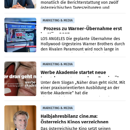
monatlich die Berichterstattung von zwölf
österreichischen Tageszeitungen und
analysiert, welche Politikerinnen und
Politiker Österreichs die
MARKETING & MEDIA
Prozess zu Warner-Übernahme erst
im März 2027
LOS ANGELES Die geplante Übernahme des
Hollywood-Urgesteins Warner Brothers durch
den Rivalen Paramount wird noch lange in
der Schwebe bleiben. Eine Richterin setzte
den Prozess zu
MARKETING & MEDIA
Werbe Akademie startet neue
Imagekampagne rund um Praxisnähe
Unter dem Slogan „Näher dran geht nicht. Mit
einer praxisorientierten Ausbildung an der
Werbe Akademie“ hat die
Bildungseinrichtung des WIFI Wien eine neue
Imagekampagne gestartet.
MARKETING & MEDIA
Halbjahresbilanz cine.ma:
Österreichs Kinos verzeichnen
400.000 Besucher mehr
Das österreichische Kino setzt seinen