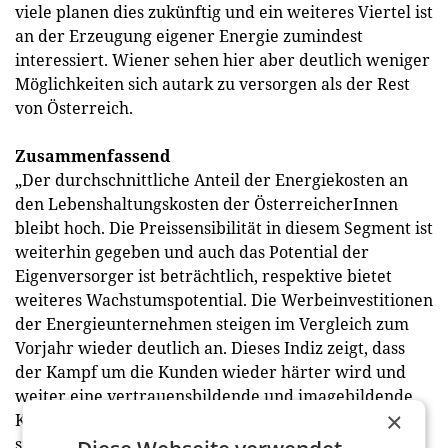
viele planen dies zukünftig und ein weiteres Viertel ist
an der Erzeugung eigener Energie zumindest
interessiert. Wiener sehen hier aber deutlich weniger
Möglichkeiten sich autark zu versorgen als der Rest
von Österreich.
Zusammenfassend
„Der durchschnittliche Anteil der Energiekosten an
den Lebenshaltungskosten der ÖsterreicherInnen
bleibt hoch. Die Preissensibilität in diesem Segment ist
weiterhin gegeben und auch das Potential der
Eigenversorger ist beträchtlich, respektive bietet
weiteres Wachstumspotential. Die Werbeinvestitionen
der Energieunternehmen steigen im Vergleich zum
Vorjahr wieder deutlich an. Dieses Indiz zeigt, dass
der Kampf um die Kunden wieder härter wird und
weiter eine vertrauensbildende und imagebildende
×
Kommunikation erforderlich ist. Zusätzlich müssen
sich die ‚Big Player‘ neuen, innovativen, grünen