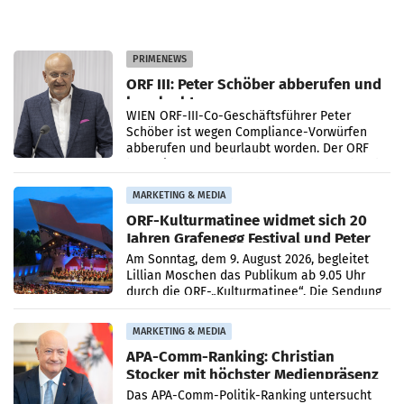
PRIMENEWS
ORF III: Peter Schöber abberufen und
beurlaubt
WIEN ORF-III-Co-Geschäftsführer Peter
Schöber ist wegen Compliance-Vorwürfen
abberufen und beurlaubt worden. Der ORF
bestätigte gegenüber der APA entsprechende
Medienberichte.
MARKETING & MEDIA
ORF-Kulturmatinee widmet sich 20
Jahren Grafenegg Festival und Peter
Simonischek
Am Sonntag, dem 9. August 2026, begleitet
Lillian Moschen das Publikum ab 9.05 Uhr
durch die ORF-„Kulturmatinee“. Die Sendung
startet mit der Dokumentation „20 Jahre
Grafenegg
MARKETING & MEDIA
APA-Comm-Ranking: Christian
Stocker mit höchster Medienpräsenz
im Juli
Das APA-Comm-Politik-Ranking untersucht