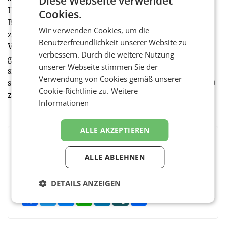
Diese Webseite verwendet
Herausforderern ebenso stellen, wie auch diversen
Cookies.
Billiganbietern. Gleichzeitig müssen sie den Spagat
Wir verwenden Cookies, um die
zwischen Versorger und Abnehmer schaffen und
Benutzerfreundlichkeit unserer Website zu
Versorgungssicherheit mit erneuerbaren Energien
verbessern. Durch die weitere Nutzung
glaubwürdig thematisieren. Und Fakt ist, keiner kann
unserer Webseite stimmen Sie der
sich in Zeiten wie diesen lange auf der Zufriedenheit
Verwendung von Cookies gemäß unserer
seiner Kunden ausruhen“, fasst Jens Brecht, CEO OMD
Cookie-Richtlinie zu.
Weitere
zusammen.
Informationen
ALLE AKZEPTIEREN
BEWERTEN SIE DIESEN ARTIKEL
ALLE ABLEHNEN
DETAILS ANZEIGEN
Facebook
Twitter
Messenger
WhatsApp
LinkedIn
XING
Teilen