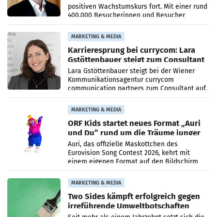
positiven Wachstumskurs fort. Mit einer rund
400.000 Besucherinnen und Besucher
höheren Nettoreichweite im ersten Halbjahr
2026 gegenüber dem
MARKETING & MEDIA
Karrieresprung bei currycom: Lara
Gstöttenbauer steigt zum Consultant
auf
Lara Gstöttenbauer steigt bei der Wiener
Kommunikationsagentur currycom
communication partners zum Consultant auf.
Die 27-jährige Beraterin betreut Kundinnen
und Kunden in den Bereichen
MARKETING & MEDIA
ORF Kids startet neues Format „Auri
und Du“ rund um die Träume junger
Menschen
Auri, das offizielle Maskottchen des
Eurovision Song Contest 2026, kehrt mit
einem eigenen Format auf den Bildschirm
zurück. In der neuen Sendung „Auri und Du“
bei ORF Kids steht
MARKETING & MEDIA
Two Sides kämpft erfolgreich gegen
irreführende Umweltbotschaften
beim Papiereinsatz