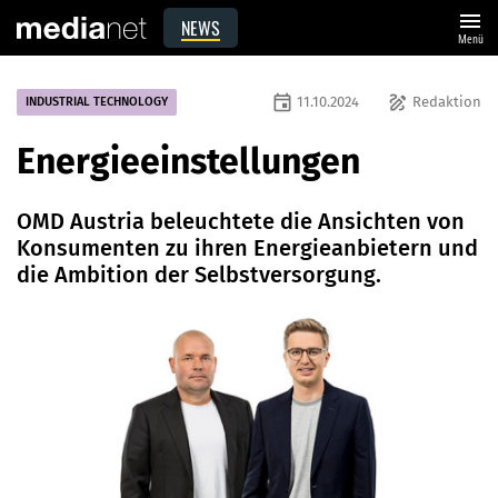
menu
NEWS
Menü
event
draw
11.10.2024
Redaktion
INDUSTRIAL TECHNOLOGY
Energieeinstellungen
OMD Austria beleuchtete die Ansichten von
Konsumenten zu ihren Energieanbietern und
die Ambition der Selbstversorgung.