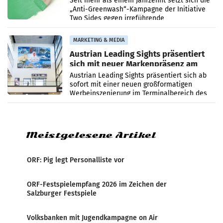
Seit mehr als einem Jahrzehnt setzt sich die
„Anti-Greenwash“-Kampagne der Initiative
Two Sides gegen irreführende
Umweltaussagen bei Papierkommunikation
und papierbasierten Verpackungen
MARKETING & MEDIA
Austrian Leading Sights präsentiert
sich mit neuer Markenpräsenz am
Flughafen Wien
Austrian Leading Sights präsentiert sich ab
sofort mit einer neuen großformatigen
Werbeinszenierung im Terminalbereich des
Flughafen Wien. Die Präsenz befindet sich im
Verbindungsbereich
Meistgelesene Artikel
ORF: Pig legt Personalliste vor
ORF-Festspielempfang 2026 im Zeichen der
Salzburger Festspiele
Volksbanken mit Jugendkampagne on Air