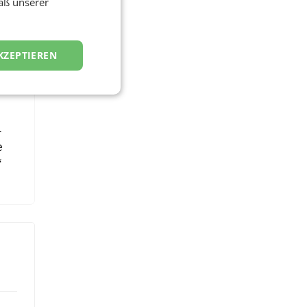
äß unserer
KZEPTIEREN
nem
-
e
“