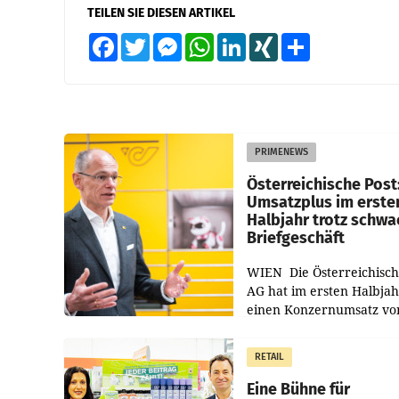
TEILEN SIE DIESEN ARTIKEL
Facebook
Twitter
Messenger
WhatsApp
LinkedIn
XING
Teilen
PRIMENEWS
Österreichische Post
Umsatzplus im erste
Halbjahr trotz schw
Briefgeschäft
WIEN Die Österreichisch
AG hat im ersten Halbja
einen Konzernumsatz vo
1.544,0 Mio. EUR
erwirtschaftet, was eine
RETAIL
von 3,8 Prozent gegenüb
dem Vergleichszeitraum
Eine Bühne für