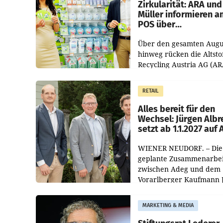
Zirkularität: ARA und
Müller informieren a
POS über
Kreislauffähigkeit
Über den gesamten Augu
hinweg rücken die Altsto
Recycling Austria AG (AR
und der Handelskonzern
Müller die Initiative „Krei
RETAIL
Helden“ in allen
österreichischen Müller-F
Alles bereit für den
Wechsel: Jürgen Albr
setzt ab 1.1.2027 auf
WIENER NEUDORF. – Die
geplante Zusammenarbei
zwischen Adeg und dem
Vorarlberger Kaufmann 
Albrecht ist kartellrechtl
freigegeben: Die
MARKETING & MEDIA
Bundeswettbewerbsbeh
und der Bundeskartellan