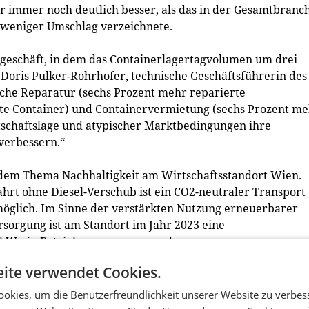
r immer noch deutlich besser, als das in der Gesamtbranc
nt weniger Umschlag verzeichnete.
otgeschäft, in dem das Containerlagertagvolumen um drei
h Doris Pulker-Rohrhofer, technische Geschäftsführerin des
iche Reparatur (sechs Prozent mehr reparierte
fte Container) und Containervermietung (sechs Prozent m
rtschaftslage und atypischer Marktbedingungen ihre
verbessern.“
 dem Thema Nachhaltigkeit am Wirtschaftsstandort Wien.
rt ohne Diesel-Verschub ist ein CO2-neutraler Transport
möglich. Im Sinne der verstärkten Nutzung erneuerbarer
sorgung ist am Standort im Jahr 2023 eine
84 kWp in Betrieb genommen worden.
ite verwendet Cookies.
en Wien die Österreichische Energieagentur mit der
Diese weist aus, dass der Gesamtenergieverbrauch gegenüb
okies, um die Benutzerfreundlichkeit unserer Website zu verbes
 acht Prozent zurück gegangen ist und die CO2e-Emissionen