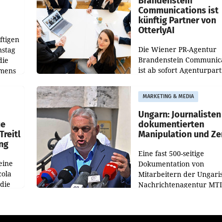
Brandenstein
Communications ist
künftig Partner von
OtterlyAI
ftigen
Die Wiener PR-Agentur
nstag
Brandenstein Communica
die
ist ab sofort Agenturpar
emens
der KI-Monitoring- und
Optimierungsplattform
MARKETING & MEDIA
OtterlyAI. Damit baut di
Agentur ihr Leistungspor
Ungarn: Journalisten
ue
dokumentierten
Treitl
Manipulation und Ze
ung
Eine fast 500-seitige
eine
Dokumentation von
cola
Mitarbeitern der Ungari
 die
Nachrichtenagentur MTI 
ener
die systematische Nachri
von
Manipulation und Zensur
lina-
der Agentur während de