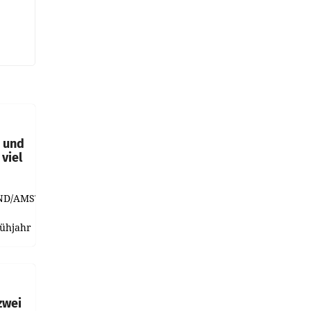
t und
viel
ND/AMSTERDAM.
rühjahr
h
zwei