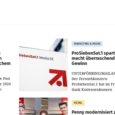
MARKETING & MEDIA
:
ProSiebenSat.1 spar
n
macht überraschend 
achem
Gewinn
UNTERFÖHRING/MAILA
e Post
Der Fernsehkonzern
hr 2026
ProSiebenSat.1 hat im F
n
dank Kostensenkungen
operativ wieder Gewinn
m Plus
gemacht und die
RETAIL
er
Markterwartung deutlic
übertroffen.
Penny modernisiert 