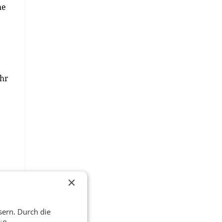
he
ehr
×
er
sern. Durch die