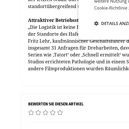
weitere Nutzung 
standortübergreifend um 16% gesunken sind.
Cookie-Richtlinie
Attraktiver Betriebsstandort
DETAILS ANZ
„Die Logistik ist keine Einbahnstraße, das ze
der Standorte des Hafen Wien – im HQ7, sond
Fritz Lehr, kaufmännischer Geschäftsführer 
insgesamt 31 Anfragen für Dreharbeiten, da
Serien wie ‚Tatort‘ oder ‚Schnell ermittelt‘ 
Studios errichteten Pathologie und in einem S
andere Filmproduktionen wurden Räumlichkei
BEWERTEN SIE DIESEN ARTIKEL