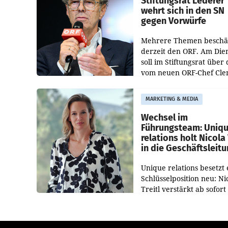
Stiftungsrat Lederer
wehrt sich in den SN
gegen Vorwürfe
Mehrere Themen beschä
derzeit den ORF. Am Die
soll im Stiftungsrat über 
vom neuen ORF-Chef Cl
Pig vorgeschlagenen
Besetzungen für die
MARKETING & MEDIA
Direktionen abgestimmt
werden.
Wechsel im
Führungsteam: Uniq
relations holt Nicola 
in die Geschäftsleit
Unique relations besetzt 
Schlüsselposition neu: Ni
Treitl verstärkt ab sofort
Geschäftsleitung der Wi
PR-Agentur an der Seite 
Josef Kalina und Anna Ka