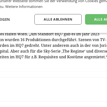
unserer Webseite stimmen Sie der Verwendung von Cookies gem
 zu.
Weitere Informationen
EIGEN
ALLE ABLEHNEN
ALLE A
igt nicht nur die Entstehung zweier neuer Filmhallen an ei
ern auch die Nachfrage für Filmproduktionen“, erläutert
des Hafen Wien. „Am Standort HQ7 gab es im Jahr 2023
von wurden 16 Produktionen durchgeführt. Szenen von TV-
wurden im HQ7 gedreht. Unter anderem auch in der von Jori
pital. Aber auch für die Sky-Serie ‚The Regime‘ und divers
ten im HQ7 für z.B. Requisiten und Kostüme angemietet.