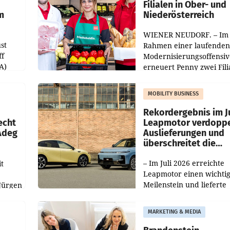
Filialen in Ober- und
m
Niederösterreich
WIENER NEUDORF. – Im
st
Rahmen einer laufenden
ff
Modernisierungsoffensiv
A)
erneuert Penny zwei Fili
Nieder- und Oberösterre
slauf-
Die beiden Standorte lie
MOBILITY BUSINESS
Haag sowie im rund
ilialen
Rekordergebnis im Ju
echt
Leapmotor verdoppe
 Adeg
Auslieferungen und
überschreitet die
100.000er-Marke
– Im Juli 2026 erreichte
t
Leapmotor einen wichti
Meilenstein und lieferte
Jürgen
weltweit 101.267 Fahrze
ich
aus, womit sich das Erge
MARKETING & MEDIA
gegenüber Juli 2025 meh
örde
verdoppelte (+102
walt