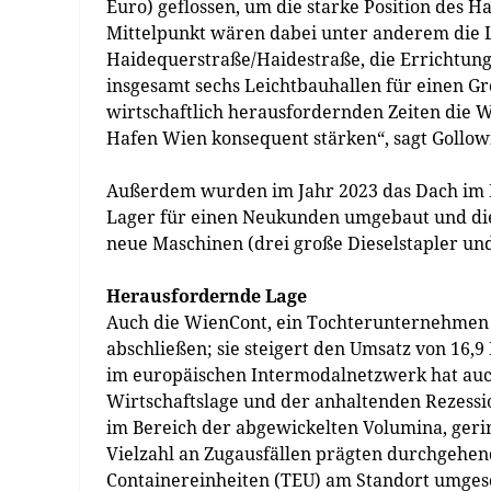
Euro) geflossen, um die starke Position des 
Mittelpunkt wären dabei unter anderem die 
Haidequerstraße/Haidestraße, die Errichtung
insgesamt sechs Leichtbauhallen für einen G
wirtschaftlich herausfordernden Zeiten die 
Hafen Wien konsequent stärken“, sagt Gollowi
Außerdem wurden im Jahr 2023 das Dach im H
Lager für einen Neukunden umgebaut und die
neue Maschinen (drei große Dieselstapler un
Herausfordernde Lage
Auch die WienCont, ein Tochterunternehmen d
abschließen; sie steigert den Umsatz von 16,9 M
im europäischen Intermodalnetzwerk hat auc
Wirtschaftslage und der anhaltenden Rezessi
im Bereich der abgewickelten Volumina, gerin
Vielzahl an Zugausfällen prägten durchgehen
Containereinheiten (TEU) am Standort umge