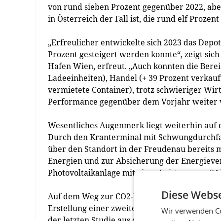
von rund sieben Prozent gegenüber 2022, abe
in Österreich der Fall ist, die rund elf Proze
„Erfreulicher entwickelte sich 2023 das Dep
Prozent gesteigert werden konnte“, zeigt sic
Hafen Wien, erfreut. „Auch konnten die Bere
Ladeeinheiten), Handel (+ 39 Prozent verkau
vermietete Container), trotz schwieriger Wi
Performance gegenüber dem Vorjahr weiter 
Wesentliches Augenmerk liegt weiterhin auf
Durch den Kran­terminal mit Schwungdurchfah
über den Standort in der Freudenau bereits 
Energien und zur Absicherung der Energiever
Photovoltaikanlage mit einer Leistung von 
Diese Webse
Auf dem Weg zur CO2-Neutralität hat der Haf
Erstellung einer zweiten Studie beauftragt. 
Wir verwenden Co
der letzten Studie aus dem Jahr 2019 um fast