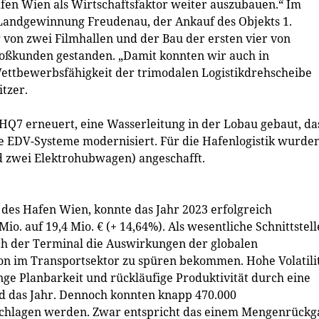
Hafen Wien als Wirtschaftsfaktor weiter auszubauen.“ Im
Landgewinnung Freudenau, der Ankauf des Objekts 1.
 von zwei Filmhallen und der Bau der ersten vier von
roßkunden gestanden. „Damit konnten wir auch in
Wettbewerbsfähigkeit der trimodalen Logistikdrehscheibe
tzer.
Q7 erneuert, eine Wasserleitung in der Lobau gebaut, da
 EDV-Systeme modernisiert. Für die Hafenlogistik wurde
d zwei Elektrohubwagen) angeschafft.
es Hafen Wien, konnte das Jahr 2023 erfolgreich
io. auf 19,4 Mio. € (+ 14,64%). Als wesentliche Schnittstell
h der Terminal die Auswirkungen der globalen
on im Transportsektor zu spüren bekommen. Hohe Volatili
ge Planbarkeit und rückläufige Produktivität durch eine
d das Jahr. Dennoch konnten knapp 470.000
schlagen werden. Zwar entspricht das einem Mengenrückg