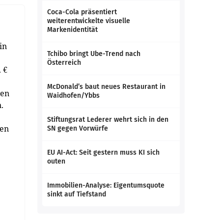
Coca-Cola präsentiert
weiterentwickelte visuelle
Markenidentität
in
Tchibo bringt Ube-Trend nach
Österreich
 €
McDonald’s baut neues Restaurant in
ien
Waidhofen/Ybbs
.
Stiftungsrat Lederer wehrt sich in den
den
SN gegen Vorwürfe
EU AI-Act: Seit gestern muss KI sich
outen
Immobilien-Analyse: Eigentumsquote
sinkt auf Tiefstand