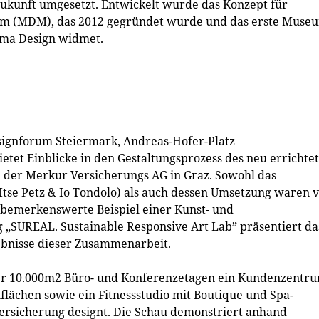
Zukunft umgesetzt. Entwickelt wurde das Konzept für
eum (MDM), das 2012 gegründet wurde und das erste Muse
hema Design widmet.
designforum Steiermark, Andreas-Hofer-Platz
etet Einblicke in den Gestaltungsprozess des neu errichte
 der Merkur Versicherungs AG in Graz. Sowohl das
tse Petz & Io Tondolo) als auch dessen Umsetzung waren 
as bemerkenswerte Beispiel einer Kunst- und
 „SUREAL. Sustainable Responsive Art Lab” präsentiert da
ebnisse dieser Zusammenarbeit.
er 10.000m2 Büro- und Konferenzetagen ein Kundenzentru
flächen sowie ein Fitnessstudio mit Boutique und Spa-
Versicherung designt. Die Schau demonstriert anhand