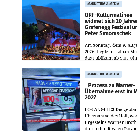
Getränkehersteller Vösla
MARKETING & MEDIA
deutlichen Absatzzuwäc
geführt. Während
ORF-Kulturmatinee
widmet sich 20 Jahre
Grafenegg Festival u
Peter Simonischek
Am Sonntag, dem 9. Aug
2026, begleitet Lillian M
das Publikum ab 9.05 Uh
durch die ORF-
„Kulturmatinee“. Die Se
MARKETING & MEDIA
startet mit der Dokument
„20 Jahre Grafenegg
Prozess zu Warner-
Übernahme erst im 
2027
LOS ANGELES Die geplan
Übernahme des Hollywo
Urgesteins Warner Broth
durch den Rivalen Para
wird noch lange in der