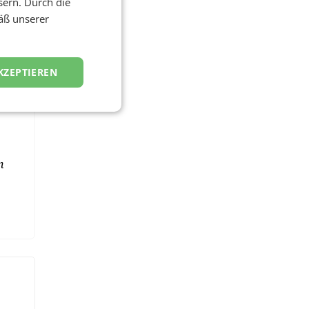
sern. Durch die
n
äß unserer
det
KZEPTIEREN
n