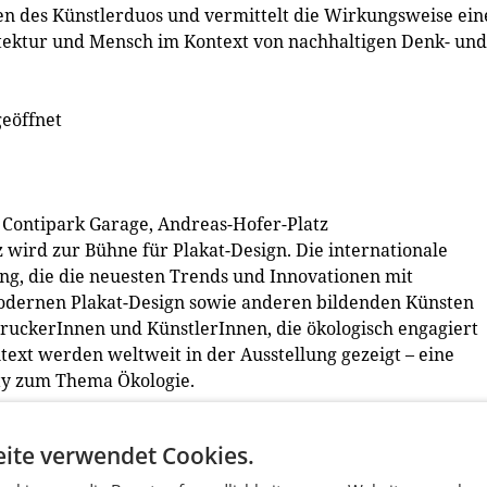
n des Künstlerduos und vermittelt die Wirkungsweise ein
tektur und Mensch im Kontext von nachhaltigen Denk- und
geöffnet
 | Contipark Garage, Andreas-Hofer-Platz
wird zur Bühne für Plakat-Design. Die internationale
lung, die die neuesten Trends und Innovationen mit
odernen Plakat-Design sowie anderen bildenden Künsten
 DruckerInnen und KünstlerInnen, die ökologisch engagiert
ext werden weltweit in der Ausstellung gezeigt – eine
ty zum Thema Ökologie.
n Folge seiner Erlebnisse als Hilfeleistender nach der
ite verwendet Cookies.
r treibenden Kräfte hinter dem Kollektiv „4th Block“, das
t Illya Pavlov. Er ist derzeit Senior Dozent an der FH Joan