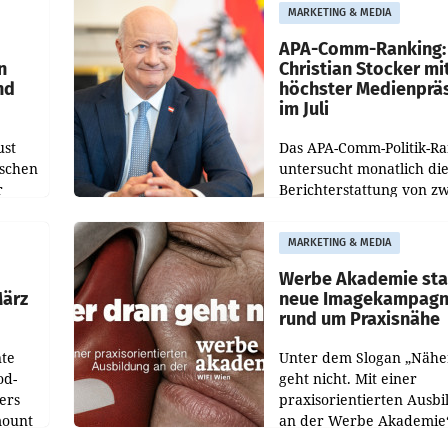
uer zu
entsprechende
MARKETING & MEDIA
hsen
Medienberichte.
APA-Comm-Ranking:
n
Christian Stocker mi
nd
höchster Medienprä
im Juli
ust
Das APA-Comm-Politik-R
oschen
untersucht monatlich di
r
Berichterstattung von zw
österreichischen
ndung
Tageszeitungen und anal
MARKETING & MEDIA
ation
welche Politikerinnen u
Politiker Österreichs die
Werbe Akademie sta
März
neue Imagekampag
rund um Praxisnähe
te
Unter dem Slogan „Nähe
od-
geht nicht. Mit einer
ers
praxisorientierten Ausb
mount
an der Werbe Akademie“
die Bildungseinrichtung 