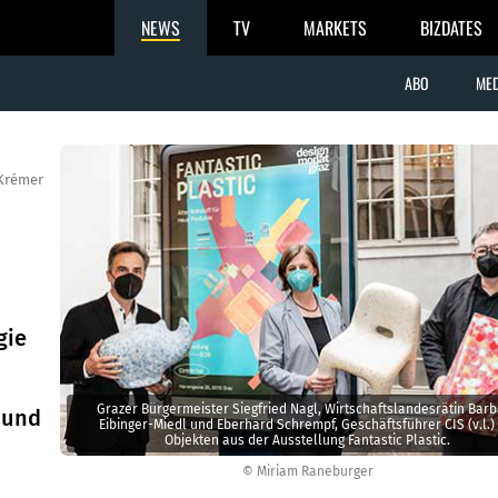
NEWS
TV
MARKETS
BIZDATES
ABO
MED
Krémer
gie
Grazer Bürgermeister Siegfried Nagl, Wirtschaftslandesrätin Bar
 und
Eibinger-Miedl und Eberhard Schrempf, Geschäftsführer CIS (v.l.) 
Objekten aus der Ausstellung Fantastic Plastic.
© Miriam Raneburger