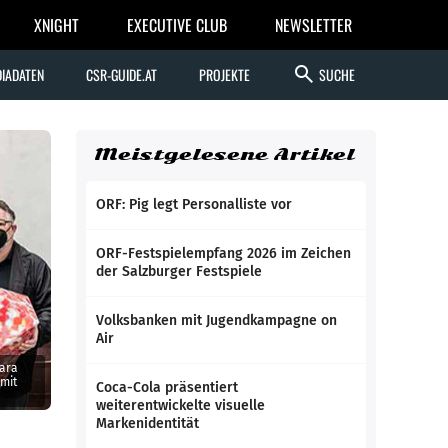
XNIGHT
EXECUTIVE CLUB
NEWSLETTER
search
IADATEN
CSR-GUIDE.AT
PROJEKTE
SUCHE
Meistgelesene Artikel
ORF: Pig legt Personalliste vor
ORF-Festspielempfang 2026 im Zeichen
der Salzburger Festspiele
Volksbanken mit Jugendkampagne on
Air
bara
mit
Coca-Cola präsentiert
weiterentwickelte visuelle
Markenidentität