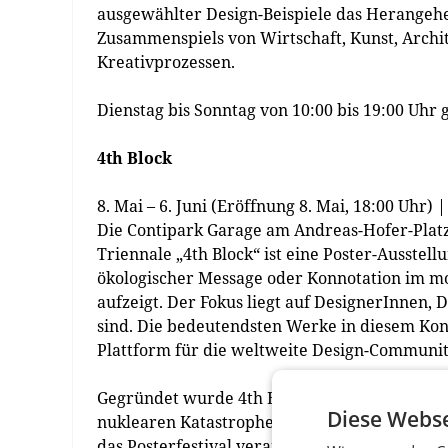
ausgewählter Design-Beispiele das Herangehe
Zusammenspiels von Wirtschaft, Kunst, Archi
Kreativprozessen.
Dienstag bis Sonntag von 10:00 bis 19:00 Uhr 
4th Block
Mai – 6. Juni (Eröffnung 8. Mai, 18:00 Uhr)
Die Contipark Garage am Andreas-Hofer-Platz 
Triennale „4th Block“ ist eine Poster-Ausstel
ökologischer Message oder Konnotation im m
aufzeigt. Der Fokus liegt auf DesignerInnen,
sind. Die bedeutendsten Werke in diesem Kont
Plattform für die weltweite Design-Communi
Gegründet wurde 4th Block von Oleg Veklenko i
Diese Webse
nuklearen Katastrophe in Tschernobyl. Eine de
das Posterfestival verantwortlich zeichnet, is