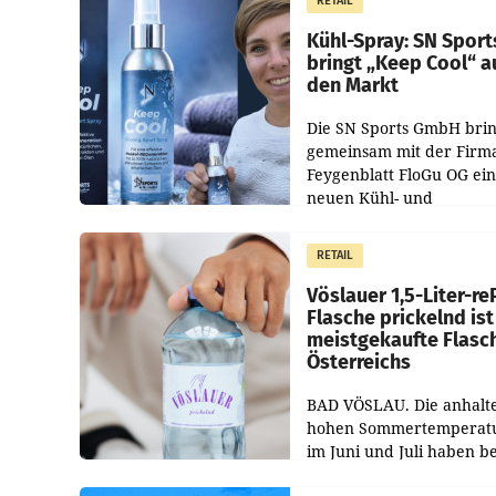
RETAIL
Unternehmen Kinder so
Kühl-Spray: SN Sport
bringt „Keep Cool“ a
den Markt
Die SN Sports GmbH brin
gemeinsam mit der Firm
Feygenblatt FloGu OG ei
neuen Kühl- und
Regenerations-Spray auf
Markt. Das Produkt nam
RETAIL
„Keep Cool“ ist zu 100 Pr
Vöslauer 1,5-Liter-re
Flasche prickelnd ist
meistgekaufte Flasc
Österreichs
BAD VÖSLAU. Die anhalt
hohen Sommertemperat
im Juni und Juli haben b
niederösterreichischen