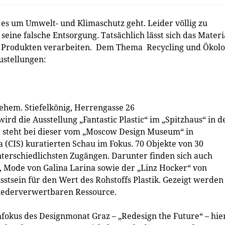
 es um Umwelt- und Klimaschutz geht. Leider völlig zu
seine falsche Entsorgung. Tatsächlich lässt sich das Materi
 Produkten verarbeiten. Dem Thema Recycling und Ökolo
ustellungen:
| ehem. Stiefelkönig, Herrengasse 26
rd die Ausstellung „Fantastic Plastic“ im „Spitzhaus“ in d
ft steht bei dieser vom „Moscow Design Museum“ in
a (CIS) kuratierten Schau im Fokus. 70 Objekte von 30
nterschiedlichsten Zugängen. Darunter finden sich auch
, Mode von Galina Larina sowie der „Linz Hocker“ von
stsein für den Wert des Rohstoffs Plastik. Gezeigt werden
wiederverwertbaren Ressource.
fokus des Designmonat Graz – „Redesign the Future“ – hier