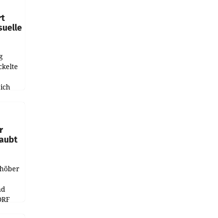
rt
suelle
g
ckelte
ich
e
r
laubt
chöber
nd
ORF
r APA