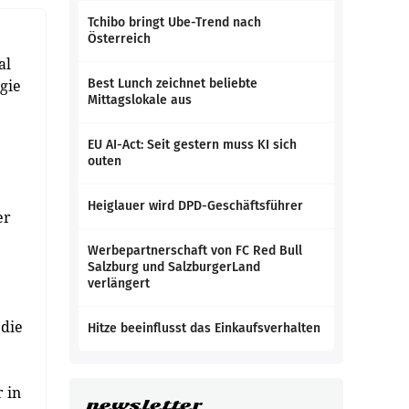
Tchibo bringt Ube-Trend nach
Österreich
al
gie
Best Lunch zeichnet beliebte
Mittagslokale aus
EU AI-Act: Seit gestern muss KI sich
outen
Heiglauer wird DPD-Geschäftsführer
er
Werbepartnerschaft von FC Red Bull
Salzburg und SalzburgerLand
verlängert
 die
Hitze beeinflusst das Einkaufsverhalten
 in
newsletter