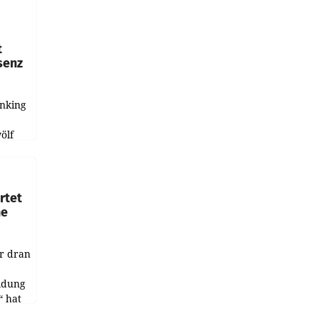
t
senz
anking
e
ölf
ysiert,
nd
rtet
ne
r dran
ildung
 hat
des