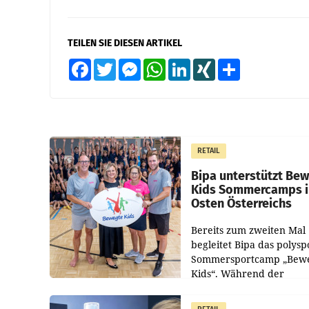
TEILEN SIE DIESEN ARTIKEL
Facebook
Twitter
Messenger
WhatsApp
LinkedIn
XING
Teilen
RETAIL
Bipa unterstützt Be
Kids Sommercamps 
Osten Österreichs
Bereits zum zweiten Mal
begleitet Bipa das polysp
Sommersportcamp „Bew
Kids“. Während der
Campwochen in den Mon
Juli und August versorgt