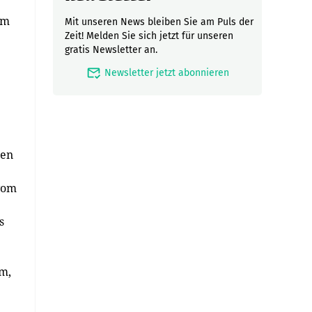
um
Mit unseren News bleiben Sie am Puls der
Zeit! Melden Sie sich jetzt für unseren
gratis Newsletter an.
mark_email_read
Newsletter jetzt abonnieren
ten
vom
s
m,