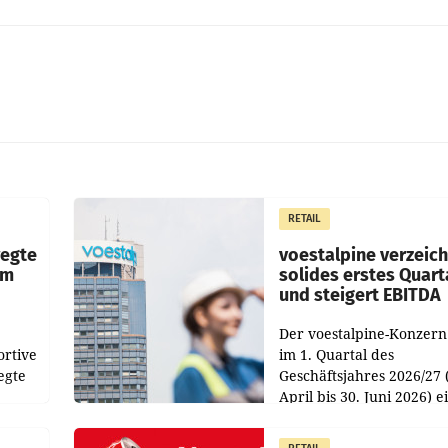
RETAIL
wegte
voestalpine verzeic
im
solides erstes Quart
und steigert EBITDA
Der voestalpine-Konzern
ortive
im 1. Quartal des
egte
Geschäftsjahres 2026/27 
April bis 30. Juni 2026) e
aten
solides Ergebnis erwirtsc
 das
Der Umsatz stieg im Verg