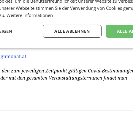
okies, um die Benutzerfreundlichkeit unserer Website zu verbes
die Posterschau zu uns. In den vergangenen Jahren fande
unserer Webseite stimmen Sie der Verwendung von Cookies gem
 in Kanada, London, Istanbul und Berlin.
 zu.
Weitere Informationen
von den Creative Industries Styria Veranstaltet wird, fin
EIGEN
ALLE ABLEHNEN
ALLE A
 auch die Ausstellung im designforum Steiermark am 8. Mai
gnmonat.at
den zum jeweiligen Zeitpunkt gültigen Covid-Bestimmunge
ender mit den gesamten Veranstaltungsterminen findet man