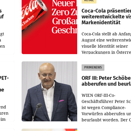
RETAIL
wie
zur Vorjahresperiode
s
Coca-Cola präsentie
uf
weiterentwickelte vi
Markenidentität
gt
Coca-Cola stellt ab Anfan
a
August eine weiterentwi
nen
visuelle Identität seiner
Verpackungen in Österre
 den
vor. Im Mittelpunkt des
ens
Redesigns stehen zentral
PRIMENEWS
ozent
Gestaltungselemente
PET-
ORF III: Peter Schöbe
abberufen und beur
he
WIEN ORF-III-Co-
Geschäftsführer Peter S
end
ist wegen Compliance-
uren
Vorwürfen abberufen u
eim
beurlaubt worden. Der 
bestätigte gegenüber de