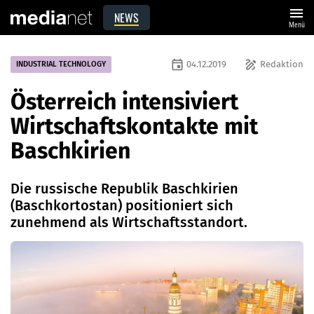
menu
NEWS
Menü
event
draw
04.12.2019
Redaktion
INDUSTRIAL TECHNOLOGY
Österreich intensiviert
Wirtschaftskontakte mit
Baschkirien
Die russische Republik Baschkirien
(Baschkortostan) positioniert sich
zunehmend als Wirtschaftsstandort.