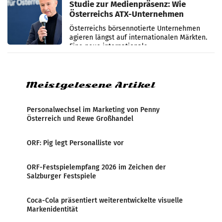
Studie zur Medienpräsenz: Wie
Österreichs ATX-Unternehmen
international wahrgenommen
Österreichs börsennotierte Unternehmen
werden
agieren längst auf internationalen Märkten.
Eine neue internationale
Medienresonanzanalyse untersucht die
weltweite Berichterstattung über
Meistgelesene Artikel
Personalwechsel im Marketing von Penny
Österreich und Rewe Großhandel
ORF: Pig legt Personalliste vor
ORF-Festspielempfang 2026 im Zeichen der
Salzburger Festspiele
Coca-Cola präsentiert weiterentwickelte visuelle
Markenidentität