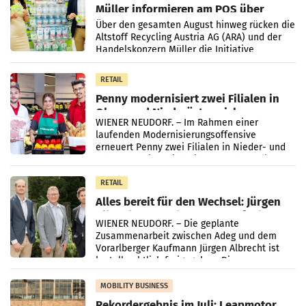
Müller informieren am POS über
Kreislauffähigkeit
Über den gesamten August hinweg rücken die
Altstoff Recycling Austria AG (ARA) und der
Handelskonzern Müller die Initiative
„Kreislauf-Helden“ in allen österreichischen
Müller-Filialen
RETAIL
Penny modernisiert zwei Filialen in
Ober- und Niederösterreich
WIENER NEUDORF. – Im Rahmen einer
laufenden Modernisierungsoffensive
erneuert Penny zwei Filialen in Nieder- und
Oberösterreich. Die beiden Standorte liegen
in Haag sowie im rund
RETAIL
Alles bereit für den Wechsel: Jürgen
Albrecht setzt ab 1.1.2027 auf Adeg
WIENER NEUDORF. – Die geplante
Zusammenarbeit zwischen Adeg und dem
Vorarlberger Kaufmann Jürgen Albrecht ist
kartellrechtlich freigegeben: Die
Bundeswettbewerbsbehörde und der
Bundeskartellanwalt
MOBILITY BUSINESS
Rekordergebnis im Juli: Leapmotor