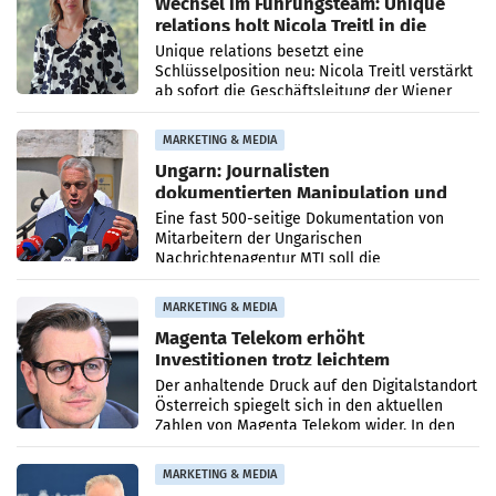
Wechsel im Führungsteam: Unique
relations holt Nicola Treitl in die
Geschäftsleitung
Unique relations besetzt eine
Schlüsselposition neu: Nicola Treitl verstärkt
ab sofort die Geschäftsleitung der Wiener
PR-Agentur an der Seite von Josef Kalina und
Anna Kalina-Mahr.
MARKETING & MEDIA
Ungarn: Journalisten
dokumentierten Manipulation und
Zensur
Eine fast 500-seitige Dokumentation von
Mitarbeitern der Ungarischen
Nachrichtenagentur MTI soll die
systematische Nachrichten-Manipulation und
Zensur bei der Agentur während der Zeit
MARKETING & MEDIA
Magenta Telekom erhöht
Investitionen trotz leichtem
Umsatzrückgang
Der anhaltende Druck auf den Digitalstandort
Österreich spiegelt sich in den aktuellen
Zahlen von Magenta Telekom wider. In den
ersten sechs Monaten des laufenden Jahres
verzeichnete
MARKETING & MEDIA