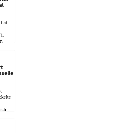
al
 hat
(1.
in
haftet.
leich
rt
suelle
g
ckelte
ich
e