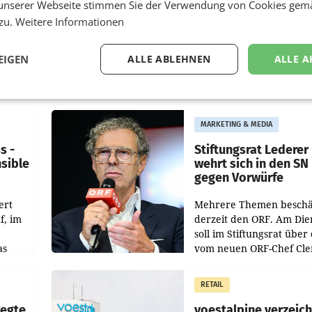
unserer Webseite stimmen Sie der Verwendung von Cookies gem
 zu.
Weitere Informationen
EIGEN
ALLE ABLEHNEN
ALLE A
MARKETING & MEDIA
s -
Stiftungsrat Lederer
nsible
wehrt sich in den SN
gegen Vorwürfe
ert
Mehrere Themen beschä
f, im
derzeit den ORF. Am Die
soll im Stiftungsrat über 
as
vom neuen ORF-Chef Cl
chefs
Pig vorgeschlagenen
istian
Besetzungen für die
RETAIL
Direktionen abgestimmt
werden.
wegte
voestalpine verzeic