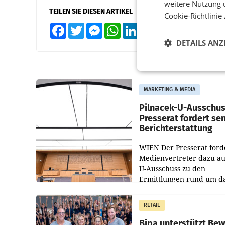
weitere Nutzung 
TEILEN SIE DIESEN ARTIKEL
Cookie-Richtlinie
Facebook
Twitter
Messenger
WhatsApp
LinkedIn
XING
Teilen
DETAILS ANZ
MARKETING & MEDIA
Pilnacek-U-Ausschus
Presserat fordert se
Berichterstattung
WIEN Der Presserat ford
Medienvertreter dazu au
U-Ausschuss zu den
Ermittlungen rund um d
Ableben des Ex-Sektions
im Justizministerium, Chr
RETAIL
Pilnacek, auf sensible
Bipa unterstützt Be