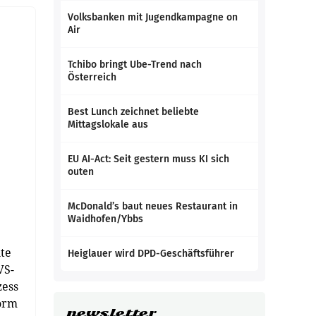
Volksbanken mit Jugendkampagne on
Air
Tchibo bringt Ube-Trend nach
Österreich
Best Lunch zeichnet beliebte
Mittagslokale aus
EU AI-Act: Seit gestern muss KI sich
outen
McDonald’s baut neues Restaurant in
Waidhofen/Ybbs
ite
Heiglauer wird DPD-Geschäftsführer
VS-
zess
form
newsletter