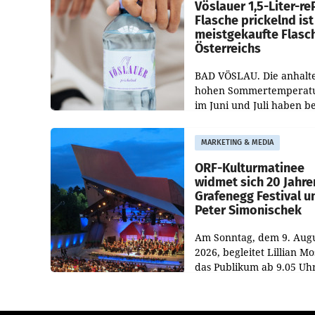
Vöslauer 1,5-Liter-re
Flasche prickelnd ist
meistgekaufte Flasc
Österreichs
BAD VÖSLAU. Die anhalt
hohen Sommertemperat
im Juni und Juli haben b
niederösterreichischen
Getränkehersteller Vösla
MARKETING & MEDIA
deutlichen Absatzzuwäc
geführt. Während
ORF-Kulturmatinee
widmet sich 20 Jahre
Grafenegg Festival u
Peter Simonischek
Am Sonntag, dem 9. Aug
2026, begleitet Lillian M
das Publikum ab 9.05 Uh
durch die ORF-
„Kulturmatinee“. Die Se
startet mit der Dokument