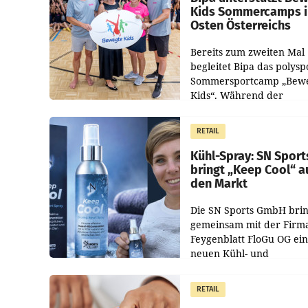
Kids Sommercamps 
Osten Österreichs
Bereits zum zweiten Mal
begleitet Bipa das polysp
Sommersportcamp „Bew
Kids“. Während der
Campwochen in den Mon
Juli und August versorgt
RETAIL
Unternehmen Kinder so
Kühl-Spray: SN Sport
bringt „Keep Cool“ a
den Markt
Die SN Sports GmbH brin
gemeinsam mit der Firm
Feygenblatt FloGu OG ei
neuen Kühl- und
Regenerations-Spray auf
Markt. Das Produkt nam
RETAIL
„Keep Cool“ ist zu 100 Pr