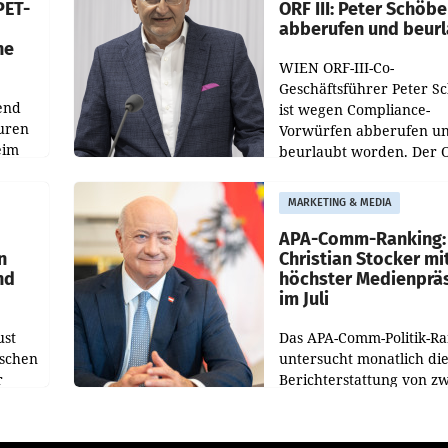
PET-
ORF III: Peter Schöbe
abberufen und beur
he
WIEN ORF-III-Co-
Geschäftsführer Peter S
end
ist wegen Compliance-
uren
Vorwürfen abberufen u
eim
beurlaubt worden. Der 
bestätigte gegenüber de
uer zu
entsprechende
MARKETING & MEDIA
hsen
Medienberichte.
APA-Comm-Ranking:
n
Christian Stocker mi
nd
höchster Medienprä
im Juli
ust
Das APA-Comm-Politik-R
oschen
untersucht monatlich di
r
Berichterstattung von zw
österreichischen
ndung
Tageszeitungen und anal
ation
welche Politikerinnen u