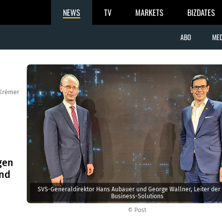
NEWS
TV
MARKETS
BIZDATES
ABO
MED
Krémer
gen
und
SVS-Generaldirektor Hans Aubauer und George Wallner, Leiter der 
Business-Solutions
© Post