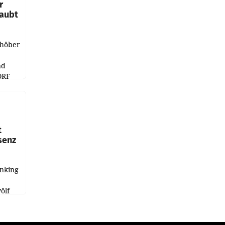
r
laubt
chöber
nd
ORF
r APA
t
senz
anking
e
ölf
ysiert,
nd