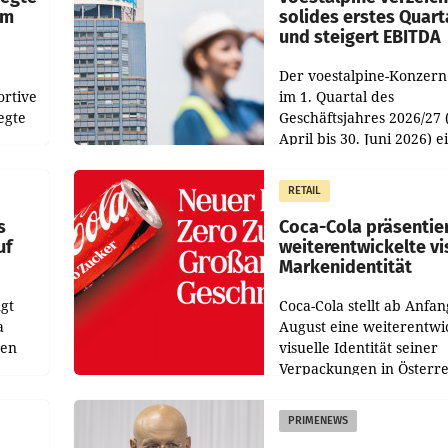
im
solides erstes Quart
und steigert EBITDA
Der voestalpine-Konzern
ortive
im 1. Quartal des
egte
Geschäftsjahres 2026/27 
April bis 30. Juni 2026) e
aten
solides Ergebnis erwirtsc
 das
Der Umsatz stieg im Verg
RETAIL
wie
zur Vorjahresperiode
s
Coca-Cola präsentie
uf
weiterentwickelte vi
Markenidentität
gt
Coca-Cola stellt ab Anfan
a
August eine weiterentwi
nen
visuelle Identität seiner
Verpackungen in Österre
 den
vor. Im Mittelpunkt des
ens
Redesigns stehen zentral
PRIMENEWS
ozent
Gestaltungselemente