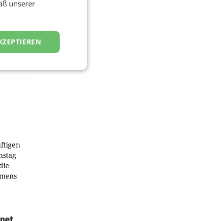
äß unserer
KZEPTIEREN
ftigen
nstag
die
emens
hnet