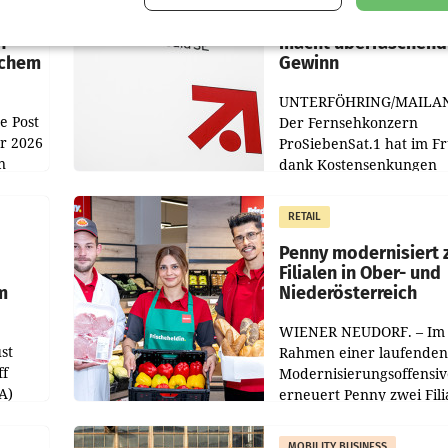
:
ProSiebenSat.1 spar
n
macht überraschend 
achem
Gewinn
UNTERFÖHRING/MAILA
e Post
Der Fernsehkonzern
hr 2026
ProSiebenSat.1 hat im F
n
dank Kostensenkungen
operativ wieder Gewinn
m Plus
gemacht und die
RETAIL
er
Markterwartung deutlic
übertroffen.
Penny modernisiert 
Filialen in Ober- und
m
Niederösterreich
WIENER NEUDORF. – Im
st
Rahmen einer laufenden
ff
Modernisierungsoffensiv
A)
erneuert Penny zwei Fili
Nieder- und Oberösterre
slauf-
Die beiden Standorte lie
MOBILITY BUSINESS