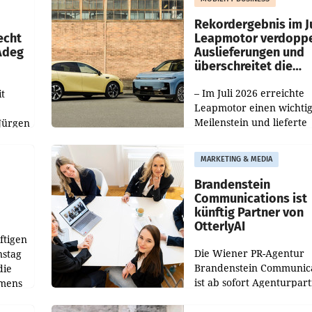
Haag sowie im rund
ilialen
Rekordergebnis im Ju
echt
Leapmotor verdoppe
 Adeg
Auslieferungen und
überschreitet die
100.000er-Marke
– Im Juli 2026 erreichte
t
Leapmotor einen wichti
Meilenstein und lieferte
Jürgen
weltweit 101.267 Fahrze
ich
aus, womit sich das Erge
MARKETING & MEDIA
gegenüber Juli 2025 meh
örde
verdoppelte (+102
walt
Brandenstein
Communications ist
künftig Partner von
OtterlyAI
ftigen
Die Wiener PR-Agentur
nstag
Brandenstein Communica
die
ist ab sofort Agenturpar
emens
der KI-Monitoring- und
Optimierungsplattform