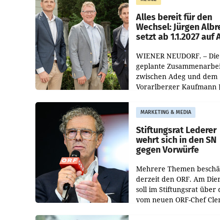
Helden“ in allen
österreichischen Müller-F
Alles bereit für den
Wechsel: Jürgen Albr
setzt ab 1.1.2027 auf
WIENER NEUDORF. – Die
geplante Zusammenarbei
zwischen Adeg und dem
Vorarlberger Kaufmann 
Albrecht ist kartellrechtl
freigegeben: Die
MARKETING & MEDIA
Bundeswettbewerbsbeh
und der Bundeskartellan
Stiftungsrat Lederer
wehrt sich in den SN
gegen Vorwürfe
Mehrere Themen beschä
derzeit den ORF. Am Die
soll im Stiftungsrat über 
vom neuen ORF-Chef Cl
Pig vorgeschlagenen