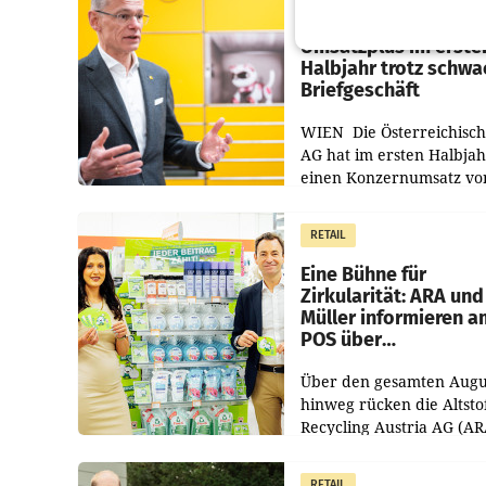
Österreichische Post
Umsatzplus im erste
Halbjahr trotz schw
Briefgeschäft
WIEN Die Österreichisch
AG hat im ersten Halbja
einen Konzernumsatz vo
1.544,0 Mio. EUR
erwirtschaftet, was eine
RETAIL
von 3,8 Prozent gegenüb
dem Vergleichszeitraum
Eine Bühne für
Zirkularität: ARA und
Müller informieren a
POS über
Kreislauffähigkeit
Über den gesamten Augu
hinweg rücken die Altsto
Recycling Austria AG (AR
und der Handelskonzern
Müller die Initiative „Krei
RETAIL