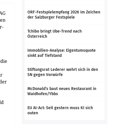
ORF-Festspielempfang 2026 im Zeichen
 AG
der Salzburger Festspiele
ten
r-
Tchibo bringt Ube-Trend nach
Österreich
Immobilien-Analyse: Eigentumsquote
sinkt auf Tiefstand
 die
Stiftungsrat Lederer wehrt sich in den
ür
SN gegen Vorwürfe
nder
McDonald’s baut neues Restaurant in
Waidhofen/Ybbs
ld
EU AI-Act: Seit gestern muss KI sich
outen