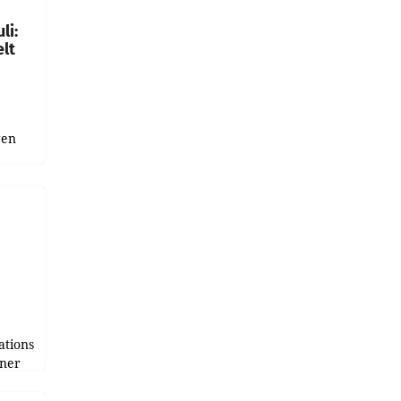
li:
lt
gen
uge
bnis
r als
tions
tner