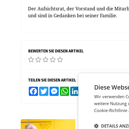
Der Aufsichtsrat, der Vorstand und die Mitar
und sind in Gedanken bei seiner Familie.
BEWERTEN SIE DIESEN ARTIKEL
TEILEN SIE DIESEN ARTIKEL
Diese Webse
Facebook
Twitter
Messenger
WhatsApp
LinkedIn
XING
Teilen
Wir verwenden Co
weitere Nutzung 
Cookie-Richtlinie
DETAILS ANZ
PRIMENEWS