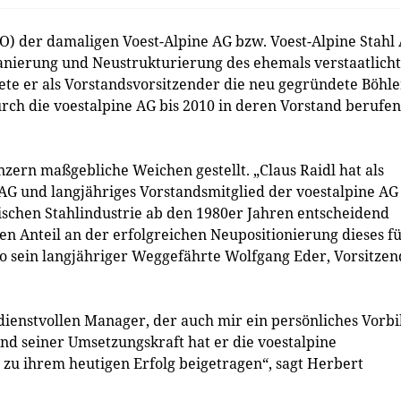
O) der damaligen Voest-Alpine AG bzw. Voest-Alpine Stahl
anierung und Neustrukturierung des ehemals verstaatlich
itete er als Vorstandsvorsitzender die neu gegründete Böhle
h die voestalpine AG bis 2010 in deren Vorstand berufen
nzern maßgebliche Weichen gestellt. „Claus Raidl hat als
G und langjähriges Vorstandsmitglied der voestalpine AG
ischen Stahlindustrie ab den 1980er Jahren entscheidend
n Anteil an der erfolgreichen Neupositionierung dieses f
so sein langjähriger Weggefährte Wolfgang Eder, Vorsitze
dienstvollen Manager, der auch mir ein persönliches Vorbi
nd seiner Umsetzungskraft hat er die voestalpine
zu ihrem heutigen Erfolg beigetragen“, sagt Herbert