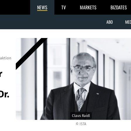
NEWS
TV
MARKETS
BIZDATES
ABO
MED
aktion
r
Dr.
Claus Raidl
© ISTA