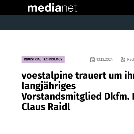
event
draw
13.12.2024
Red
INDUSTRIAL TECHNOLOGY
voestalpine trauert um ih
langjähriges
Vorstandsmitglied Dkfm. 
Claus Raidl