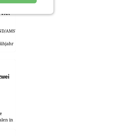
t und
viel
ND/AMSTERDAM.
rühjahr
h
zwei
e
alen in
ich.
gen in