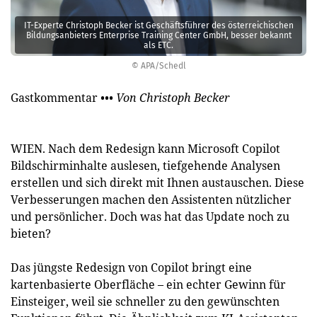
IT-Experte Christoph Becker ist Geschäftsführer des österreichischen
Bildungs­anbieters Enterprise Training Center GmbH, besser bekannt
als ETC.
© APA/Schedl
Gastkommentar
••• Von Christoph Becker
WIEN. Nach dem Redesign kann Microsoft Copilot
Bildschirminhalte auslesen, tiefgehende Analysen
erstellen und sich direkt mit Ihnen austauschen. Diese
Verbesserungen machen den Assistenten nützlicher
und persönlicher. Doch was hat das Update noch zu
bieten?
Das jüngste Redesign von Copilot bringt eine
kartenbasierte Oberfläche – ein echter Gewinn für
Einsteiger, weil sie schneller zu den gewünschten