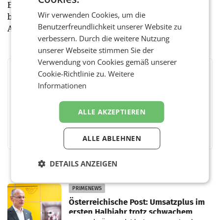
Entwicklungspotenzial aufweisen, überzeugt Copilot
Wir verwenden Cookies, um die
bereits jetzt durch seinen praktischen Nutzen im
Benutzerfreundlichkeit unserer Website zu
Arbeitsalltag.
verbessern. Durch die weitere Nutzung
unserer Webseite stimmen Sie der
Verwendung von Cookies gemäß unserer
Cookie-Richtlinie zu.
Weitere
BEWERTEN SIE DIESEN ARTIKEL
Informationen
ALLE AKZEPTIEREN
Facebook
Twitter
Messenger
WhatsApp
LinkedIn
XING
Teilen
ALLE ABLEHNEN
DETAILS ANZEIGEN
PRIMENEWS
Österreichische Post: Umsatzplus im
ersten Halbjahr trotz schwachem