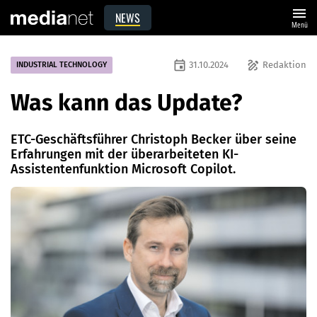
menu
NEWS
Menü
event
draw
31.10.2024
Redaktion
INDUSTRIAL TECHNOLOGY
Was kann das Update?
ETC-Geschäftsführer Christoph Becker über seine
Erfahrungen mit der überarbeiteten KI-
Assistentenfunktion Microsoft Copilot.