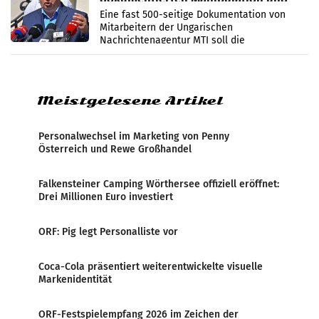
Zensur
Eine fast 500-seitige Dokumentation von
Mitarbeitern der Ungarischen
Nachrichtenagentur MTI soll die
systematische Nachrichten-Manipulation und
Zensur bei der Agentur während der Zeit
Meistgelesene Artikel
Personalwechsel im Marketing von Penny
Österreich und Rewe Großhandel
Falkensteiner Camping Wörthersee offiziell eröffnet:
Drei Millionen Euro investiert
ORF: Pig legt Personalliste vor
Coca-Cola präsentiert weiterentwickelte visuelle
Markenidentität
ORF-Festspielempfang 2026 im Zeichen der