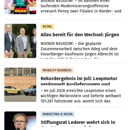
WIENER NEUDORF. – Im Rahmen einer
laufenden Modernisierungsoffensive
erneuert Penny zwei Filialen in Nieder- und
Oberösterreich. Die beiden Standorte liegen
in Haag sowie im rund
RETAIL
Alles bereit für den Wechsel: Jürgen
Albrecht setzt ab 1.1.2027 auf Adeg
WIENER NEUDORF. – Die geplante
Zusammenarbeit zwischen Adeg und dem
Vorarlberger Kaufmann Jürgen Albrecht ist
kartellrechtlich freigegeben: Die
Bundeswettbewerbsbehörde und der
Bundeskartellanwalt
MOBILITY BUSINESS
Rekordergebnis im Juli: Leapmotor
verdoppelt Auslieferungen und
überschreitet die 100.000er-Marke
– Im Juli 2026 erreichte Leapmotor einen
wichtigen Meilenstein und lieferte weltweit
101.267 Fahrzeuge aus, womit sich das
Ergebnis gegenüber Juli 2025 mehr als
verdoppelte (+102
MARKETING & MEDIA
Stiftungsrat Lederer wehrt sich in
den SN gegen Vorwürfe