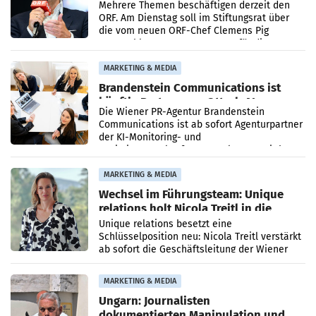
Mehrere Themen beschäftigen derzeit den
ORF. Am Dienstag soll im Stiftungsrat über
die vom neuen ORF-Chef Clemens Pig
vorgeschlagenen Besetzungen für die
Direktionen abgestimmt werden.
MARKETING & MEDIA
Brandenstein Communications ist
künftig Partner von OtterlyAI
Die Wiener PR-Agentur Brandenstein
Communications ist ab sofort Agenturpartner
der KI-Monitoring- und
Optimierungsplattform OtterlyAI. Damit baut
die Agentur ihr Leistungsportfolio
MARKETING & MEDIA
Wechsel im Führungsteam: Unique
relations holt Nicola Treitl in die
Geschäftsleitung
Unique relations besetzt eine
Schlüsselposition neu: Nicola Treitl verstärkt
ab sofort die Geschäftsleitung der Wiener
PR-Agentur an der Seite von Josef Kalina und
Anna Kalina-Mahr.
MARKETING & MEDIA
Ungarn: Journalisten
dokumentierten Manipulation und