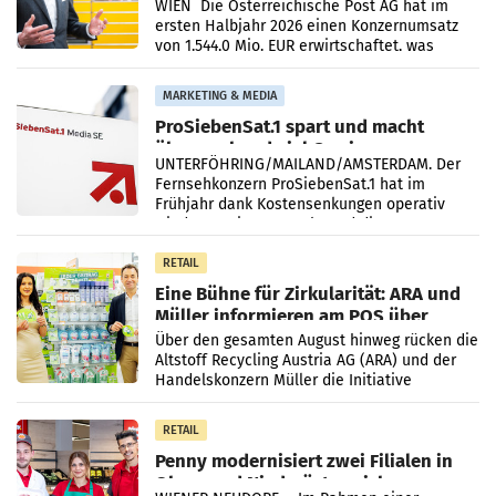
Briefgeschäft
WIEN Die Österreichische Post AG hat im
ersten Halbjahr 2026 einen Konzernumsatz
von 1.544,0 Mio. EUR erwirtschaftet, was
einem Plus von 3,8 Prozent gegenüber dem
Vergleichszeitraum
MARKETING & MEDIA
ProSiebenSat.1 spart und macht
überraschend viel Gewinn
UNTERFÖHRING/MAILAND/AMSTERDAM. Der
Fernsehkonzern ProSiebenSat.1 hat im
Frühjahr dank Kostensenkungen operativ
wieder Gewinn gemacht und die
Markterwartung deutlich übertroffen.
RETAIL
Eine Bühne für Zirkularität: ARA und
Müller informieren am POS über
Kreislauffähigkeit
Über den gesamten August hinweg rücken die
Altstoff Recycling Austria AG (ARA) und der
Handelskonzern Müller die Initiative
„Kreislauf-Helden“ in allen österreichischen
Müller-Filialen
RETAIL
Penny modernisiert zwei Filialen in
Ober- und Niederösterreich