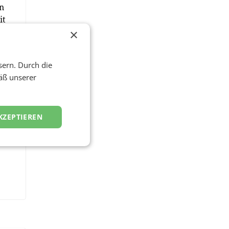
an
it
×
sern. Durch die
äß unserer
KZEPTIEREN