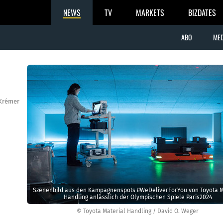
NEWS
TV
MARKETS
BIZDATES
ABO
MED
Krémer
Szenenbild aus den Kampagnenspots #WeDeliverForYou von Toyota M
Handling anlässlich der Olympischen Spiele Paris2024
© Toyota Material Handling / David O. Weger