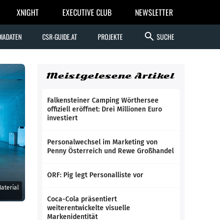
XNIGHT
EXECUTIVE CLUB
NEWSLETTER
search
IADATEN
CSR-GUIDE.AT
PROJEKTE
SUCHE
Meistgelesene Artikel
Falkensteiner Camping Wörthersee
offiziell eröffnet: Drei Millionen Euro
investiert
Personalwechsel im Marketing von
Penny Österreich und Rewe Großhandel
ORF: Pig legt Personalliste vor
aterial
Coca-Cola präsentiert
weiterentwickelte visuelle
Markenidentität