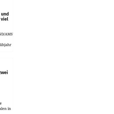
t und
viel
ND/AMSTERDAM.
rühjahr
h
zwei
e
alen in
ich.