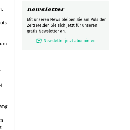
n,
newsletter
Mit unseren News bleiben Sie am Puls der
ots
Zeit! Melden Sie sich jetzt für unseren
gratis Newsletter an.
mark_email_read
Newsletter jetzt abonnieren
 um
r
24
fang
en
t