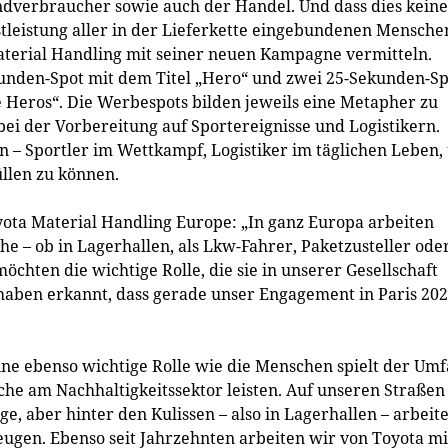
ndverbraucher sowie auch der Handel. Und dass dies keine
stleistung aller in der Lieferkette eingebundenen Mensche
terial Handling mit seiner neuen Kampagne vermitteln.
ekunden-Spot mit dem Titel „Hero“ und zwei 25-Sekunden-Sp
 Heros“. Die Werbespots bilden jeweils eine Metapher zu
ei der Vorbereitung auf Sportereignisse und Logistikern.
 – Sportler im Wettkampf, Logistiker im täglichen Leben,
llen zu können.
yota Material Handling Europe: „In ganz Europa arbeiten
e – ob in Lagerhallen, als Lkw-Fahrer, Paketzusteller ode
chten die wichtige Rolle, die sie in unserer Gesellschaft
 haben erkannt, dass gerade unser Engagement in Paris 20
ine ebenso wichtige Rolle wie die Menschen spielt der Um
nche am Nachhaltigkeitssektor leisten. Auf unseren Straßen
uge, aber hinter den Kulissen – also in Lagerhallen – arbeit
zeugen. Ebenso seit Jahrzehnten arbeiten wir von Toyota mi