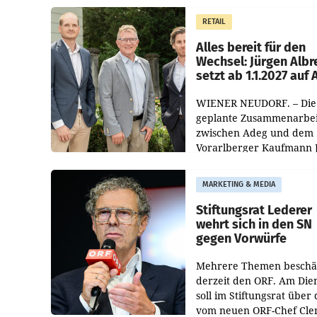
Müller die Initiative „Krei
RETAIL
Helden“ in allen
österreichischen Müller-F
Alles bereit für den
Wechsel: Jürgen Albr
setzt ab 1.1.2027 auf
WIENER NEUDORF. – Die
geplante Zusammenarbei
zwischen Adeg und dem
Vorarlberger Kaufmann 
Albrecht ist kartellrechtl
freigegeben: Die
MARKETING & MEDIA
Bundeswettbewerbsbeh
und der Bundeskartellan
Stiftungsrat Lederer
wehrt sich in den SN
gegen Vorwürfe
Mehrere Themen beschä
derzeit den ORF. Am Die
soll im Stiftungsrat über 
vom neuen ORF-Chef Cl