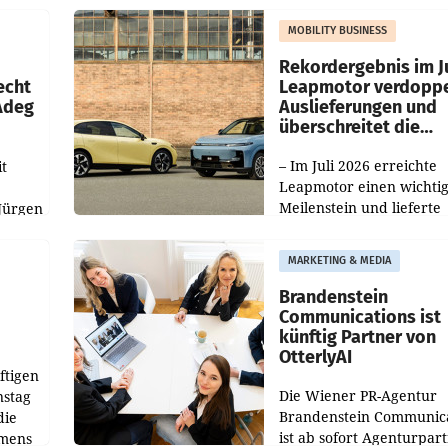
slauf-
Die beiden Standorte lie
MOBILITY BUSINESS
Haag sowie im rund
ilialen
Rekordergebnis im Ju
echt
Leapmotor verdoppe
 Adeg
Auslieferungen und
überschreitet die
100.000er-Marke
– Im Juli 2026 erreichte
t
Leapmotor einen wichti
Meilenstein und lieferte
Jürgen
weltweit 101.267 Fahrze
ich
aus, womit sich das Erge
MARKETING & MEDIA
gegenüber Juli 2025 meh
örde
verdoppelte (+102
walt
Brandenstein
Communications ist
künftig Partner von
OtterlyAI
ftigen
Die Wiener PR-Agentur
nstag
Brandenstein Communica
die
ist ab sofort Agenturpar
emens