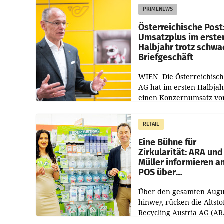
PRIMENEWS
Österreichische Post
Umsatzplus im erste
Halbjahr trotz schw
Briefgeschäft
WIEN Die Österreichisch
AG hat im ersten Halbja
einen Konzernumsatz vo
1.544,0 Mio. EUR
erwirtschaftet, was eine
RETAIL
von 3,8 Prozent gegenüb
dem Vergleichszeitraum
Eine Bühne für
Zirkularität: ARA und
Müller informieren a
POS über
Kreislauffähigkeit
Über den gesamten Augu
hinweg rücken die Altsto
Recycling Austria AG (AR
und der Handelskonzern