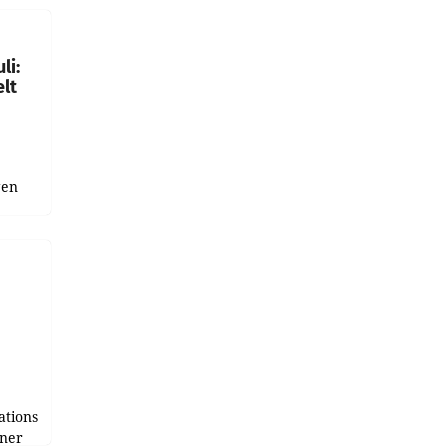
gen in
li:
lt
gen
uge
bnis
r als
tions
tner