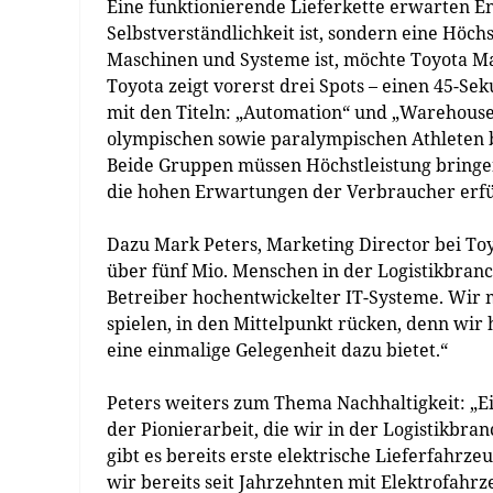
Eine funktionierende Lieferkette erwarten E
Selbstverständlichkeit ist, sondern eine Höch
Maschinen und Systeme ist, möchte Toyota Ma
Toyota zeigt vorerst drei Spots – einen 45-S
mit den Titeln: „Automation“ und „Warehouse
olympischen sowie paralympischen Athleten b
Beide Gruppen müssen Höchstleistung bringen
die hohen Erwartungen der Verbraucher erfü
Dazu Mark Peters, Marketing Director bei To
über fünf Mio. Menschen in der Logistikbranch
Betreiber hochentwickelter IT-Systeme. Wir mö
spielen, in den Mittelpunkt rücken, denn wir
eine einmalige Gelegenheit dazu bietet.“
Peters weiters zum Thema Nachhaltigkeit: „E
der Pionierarbeit, die wir in der Logistikbra
gibt es bereits erste elektrische Lieferfahrze
wir bereits seit Jahrzehnten mit Elektrofahr