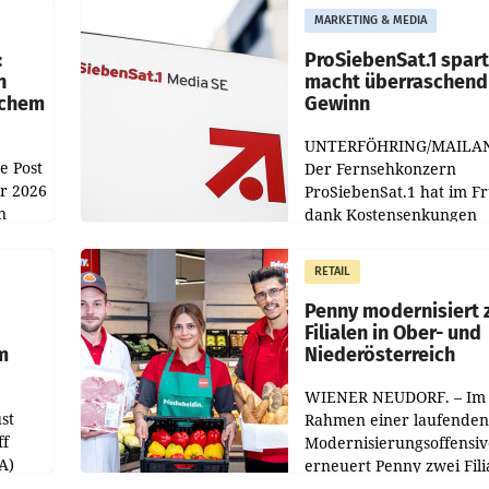
MARKETING & MEDIA
:
ProSiebenSat.1 spar
n
macht überraschend 
achem
Gewinn
UNTERFÖHRING/MAILA
e Post
Der Fernsehkonzern
hr 2026
ProSiebenSat.1 hat im F
n
dank Kostensenkungen
operativ wieder Gewinn
m Plus
gemacht und die
RETAIL
er
Markterwartung deutlic
übertroffen.
Penny modernisiert 
Filialen in Ober- und
m
Niederösterreich
WIENER NEUDORF. – Im
st
Rahmen einer laufenden
ff
Modernisierungsoffensiv
A)
erneuert Penny zwei Fili
Nieder- und Oberösterre