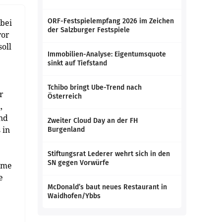
ORF-Festspielempfang 2026 im Zeichen
bei
der Salzburger Festspiele
vor
oll
Immobilien-Analyse: Eigentumsquote
sinkt auf Tiefstand
Tchibo bringt Ube-Trend nach
r
Österreich
,
und
Zweiter Cloud Day an der FH
 in
Burgenland
Stiftungsrat Lederer wehrt sich in den
SN gegen Vorwürfe
teme
e
McDonald’s baut neues Restaurant in
Waidhofen/Ybbs